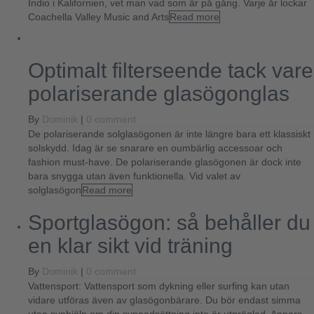
Indio i Kalifornien, vet man vad som är på gång. Varje år lockar
Coachella Valley Music and Arts
Read more
Optimalt filterseende tack vare
polariserande glasögonglas
By
Dominik
|
0 comment
De polariserande solglasögonen är inte längre bara ett klassiskt
solskydd. Idag är se snarare en oumbärlig accessoar och
fashion must-have. De polariserande glasögonen är dock inte
bara snygga utan även funktionella. Vid valet av
solglasögon
Read more
Sportglasögon: så behåller du
en klar sikt vid träning
By
Dominik
|
0 comment
Vattensport: Vattensport som dykning eller surfing kan utan
vidare utföras även av glasögonbärare. Du bör endast simma