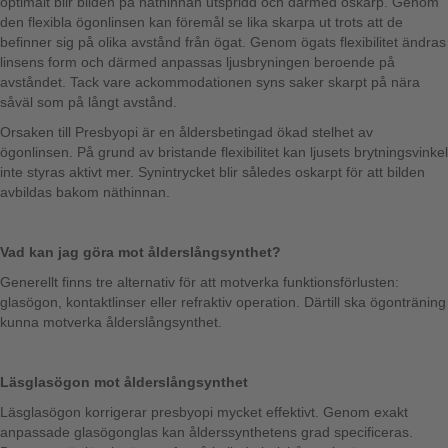
optimalt blir bilden på näthinnan utspridd och därmed oskarp. Genom
den flexibla ögonlinsen kan föremål se lika skarpa ut trots att de
befinner sig på olika avstånd från ögat. Genom ögats flexibilitet ändras
linsens form och därmed anpassas ljusbryningen beroende på
avståndet. Tack vare ackommodationen syns saker skarpt på nära
såväl som på långt avstånd.
Orsaken till Presbyopi är en åldersbetingad ökad stelhet av
ögonlinsen. På grund av bristande flexibilitet kan ljusets brytningsvinkel
inte styras aktivt mer. Synintrycket blir således oskarpt för att bilden
avbildas bakom näthinnan.
Vad kan jag göra mot ålderslångsynthet?
Generellt finns tre alternativ för att motverka funktionsförlusten:
glasögon, kontaktlinser eller refraktiv operation. Därtill ska ögonträning
kunna motverka ålderslångsynthet.
Läsglasögon mot ålderslångsynthet
Läsglasögon korrigerar presbyopi mycket effektivt. Genom exakt
anpassade glasögonglas kan ålderssynthetens grad specificeras.