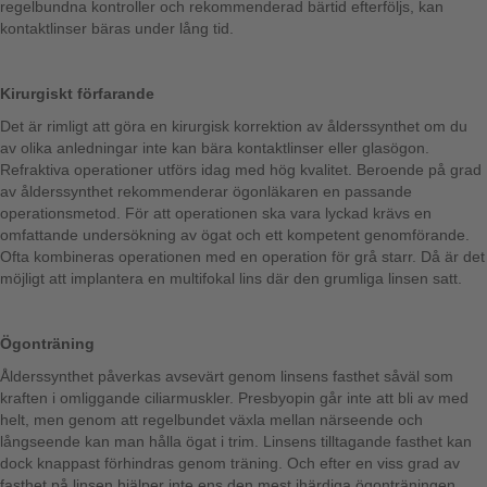
regelbundna kontroller och rekommenderad bärtid efterföljs, kan
kontaktlinser bäras under lång tid.
Kirurgiskt förfarande
Det är rimligt att göra en kirurgisk korrektion av ålderssynthet om du
av olika anledningar inte kan bära kontaktlinser eller glasögon.
Refraktiva operationer utförs idag med hög kvalitet. Beroende på grad
av ålderssynthet rekommenderar ögonläkaren en passande
operationsmetod. För att operationen ska vara lyckad krävs en
omfattande undersökning av ögat och ett kompetent genomförande.
Ofta kombineras operationen med en operation för grå starr. Då är det
möjligt att implantera en multifokal lins där den grumliga linsen satt.
Ögonträning
Ålderssynthet påverkas avsevärt genom linsens fasthet såväl som
kraften i omliggande ciliarmuskler. Presbyopin går inte att bli av med
helt, men genom att regelbundet växla mellan närseende och
långseende kan man hålla ögat i trim. Linsens tilltagande fasthet kan
dock knappast förhindras genom träning. Och efter en viss grad av
fasthet på linsen hjälper inte ens den mest ihärdiga ögonträningen