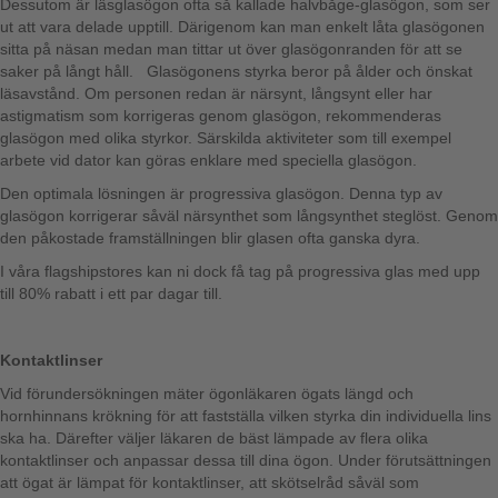
Dessutom är läsglasögon ofta så kallade halvbåge-glasögon, som ser
ut att vara delade upptill. Därigenom kan man enkelt låta glasögonen
sitta på näsan medan man tittar ut över glasögonranden för att se
saker på långt håll. Glasögonens styrka beror på ålder och önskat
läsavstånd. Om personen redan är närsynt, långsynt eller har
astigmatism som korrigeras genom glasögon, rekommenderas
glasögon med olika styrkor. Särskilda aktiviteter som till exempel
arbete vid dator kan göras enklare med speciella glasögon.
Den optimala lösningen är progressiva glasögon. Denna typ av
glasögon korrigerar såväl närsynthet som långsynthet steglöst. Genom
den påkostade framställningen blir glasen ofta ganska dyra.
I våra flagshipstores kan ni dock få tag på progressiva glas med upp
till 80% rabatt i ett par dagar till.
Kontaktlinser
Vid förundersökningen mäter ögonläkaren ögats längd och
hornhinnans krökning för att fastställa vilken styrka din individuella lins
ska ha. Därefter väljer läkaren de bäst lämpade av flera olika
kontaktlinser och anpassar dessa till dina ögon. Under förutsättningen
att ögat är lämpat för kontaktlinser, att skötselråd såväl som