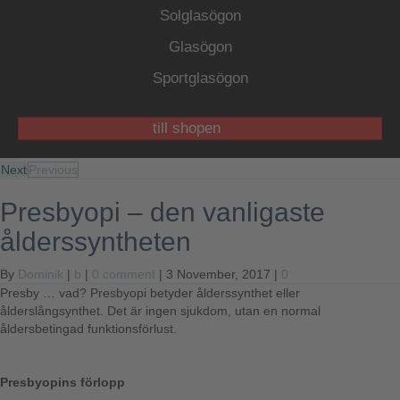
Solglasögon
Glasögon
Sportglasögon
till shopen
Next
Previous
Presbyopi – den vanligaste
ålderssyntheten
By
Dominik
|
b
|
0 comment
| 3 November, 2017 |
0
Presby … vad? Presbyopi betyder ålderssynthet eller
ålderslångsynthet. Det är ingen sjukdom, utan en normal
åldersbetingad funktionsförlust.
Presbyopins förlopp