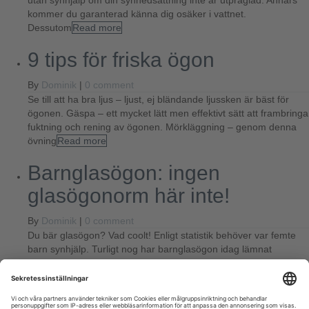
utan synhjälp om din synnedsättning inte är utpräglad. Annars
kommer du garanterad känna dig osäker i vattnet.
Dessutom
Read more
9 tips för friska ögon
By
Dominik
|
0 comment
Se till att ha bra ljus – ljust, ej bländande ljussken är bäst för
ögonen. Gäspa – ett mycket lätt men effektivt sätt att frambringa
fuktning och rening av ögonen. Mörkläggning – genom denna
övning
Read more
Barnglasögon: ingen
glasögonorm här inte!
By
Dominik
|
0 comment
Du bär glasögon? Vad coolt! Enligt statistik behöver var femte
barn synhjälp. Turligt nog har barnglasögon idag lämnat
glasögonorm-imagen bakom sig och ser istället riktigt coola ut.
Tiderna då barn blev hånade för glasögon hör
Read more
Leave a Comment