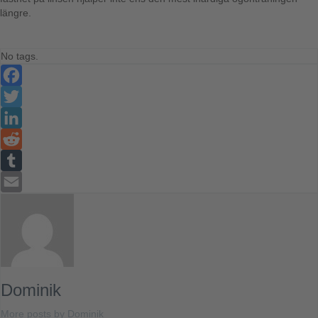
längre.
No tags.
Facebook
Twitter
LinkedIn
Reddit
Tumblr
Email
Dominik
More posts by Dominik