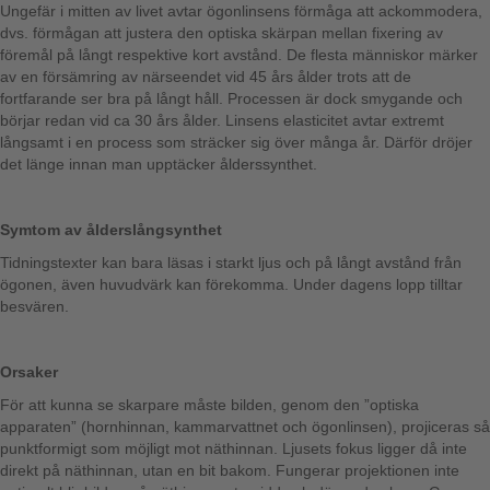
Ungefär i mitten av livet avtar ögonlinsens förmåga att ackommodera,
dvs. förmågan att justera den optiska skärpan mellan fixering av
föremål på långt respektive kort avstånd. De flesta människor märker
av en försämring av närseendet vid 45 års ålder trots att de
fortfarande ser bra på långt håll. Processen är dock smygande och
börjar redan vid ca 30 års ålder. Linsens elasticitet avtar extremt
långsamt i en process som sträcker sig över många år. Därför dröjer
det länge innan man upptäcker ålderssynthet.
Symtom av ålderslångsynthet
Tidningstexter kan bara läsas i starkt ljus och på långt avstånd från
ögonen, även huvudvärk kan förekomma. Under dagens lopp tilltar
besvären.
Orsaker
För att kunna se skarpare måste bilden, genom den ”optiska
apparaten” (hornhinnan, kammarvattnet och ögonlinsen), projiceras så
punktformigt som möjligt mot näthinnan. Ljusets fokus ligger då inte
direkt på näthinnan, utan en bit bakom. Fungerar projektionen inte