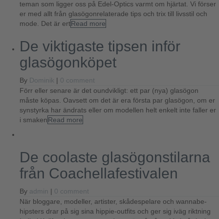
teman som ligger oss på Edel-Optics varmt om hjärtat. Vi förser
er med allt från glasögonrelaterade tips och trix till livsstil och
mode. Det är ert
Read more
De viktigaste tipsen inför
glasögonköpet
By
Dominik
|
0 comment
Förr eller senare är det oundvikligt: ett par (nya) glasögon
måste köpas. Oavsett om det är era första par glasögon, om er
synstyrka har ändrats eller om modellen helt enkelt inte faller er
i smaken
Read more
De coolaste glasögonstilarna
från Coachellafestivalen
By
admin
|
0 comment
När bloggare, modeller, artister, skådespelare och wannabe-
hipsters drar på sig sina hippie-outfits och ger sig iväg riktning