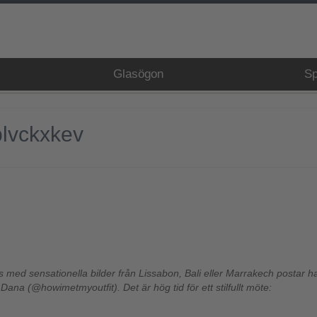
Glasögon
Sp
blvckxkev
ss med sensationella bilder från Lissabon, Bali eller Marrakech postar h
ana (@howimetmyoutfit). Det är hög tid för ett stilfullt möte: