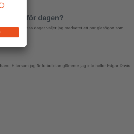
lasögon för dagen?
utfiten. Men vissa dagar väljer jag medvetet ett par glasögon som
e stil.
ans. Eftersom jag är fotbollsfan glömmer jag inte heller Edgar Davis