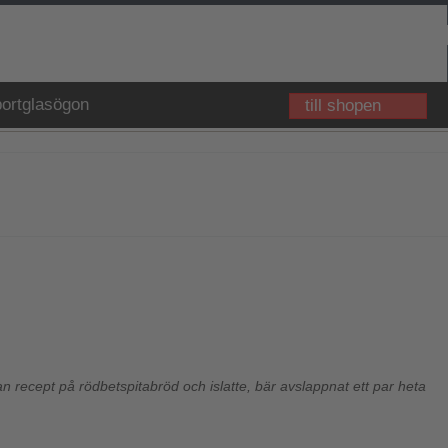
ortglasögon
till shopen
an recept på rödbetspitabröd och islatte, bär avslappnat ett par heta