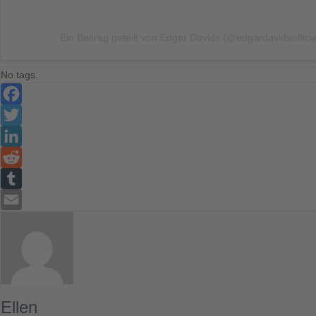
Ein Beitrag geteilt von Edgar Davids (@edgardavidsofficia
No tags.
Facebook
Twitter
LinkedIn
Reddit
Tumblr
Email
Ellen