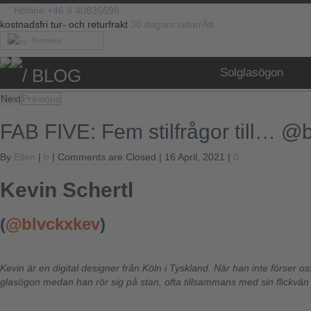
Hotline +46 8 40835698
kostnadsfri tur- och returfrakt
30 dagars returrÄtt
Svenska
/ BLOG
Solglasögon
Next
Previous
FAB FIVE: Fem stilfrågor till… @
By
Ellen
|
b
|
Comments are Closed
| 16 April, 2021 |
0
Kevin Schertl
(
@blvckxkev
)
Kevin är en digital designer från Köln i Tyskland. När han inte förser o
glasögon medan han rör sig på stan, ofta tillsammans med sin flickvän D