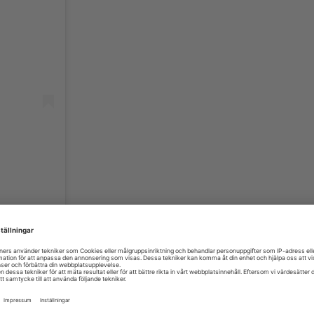
en passar till den personliga stilen?
ttat sin egen glasögonstil. Dessutom förändras den egna smaken naturli