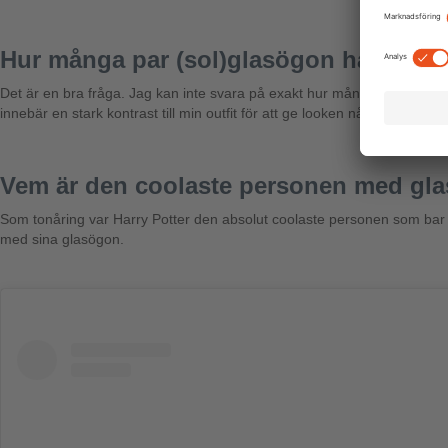
Hur många par (sol)glasögon har du id
Det är en bra fråga. Jag kan inte svara på exakt hur många par det är,
innebär en stark kontrast till min outfit för att ge looken något iögonfall
Vem är den coolaste personen med glas
Som tonåring var Harry Potter den absolut coolaste personen som bar gl
med sina glasögon.