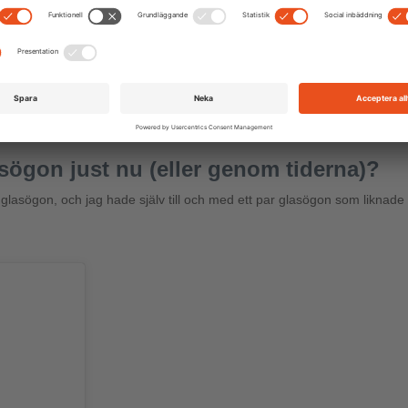
ag? Och hur väljer du passande (sol)g
 men det är rätt många. Glasögonen borde rent färgmässigt passa till o
ande. Självklart har jag även en del allround-modeller som passar till varj
ögon just nu (eller genom tiderna)?
asögon, och jag hade själv till och med ett par glasögon som liknade h