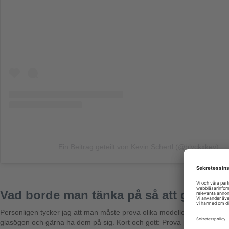
Ein Beitrag geteilt von Kevin Schertl (@blvckxkev)
Vad borde man tänka på så att glasögon
Personligen tycker jag att man måste prova olika modeller tills man hi
glasögon och gärna ha dem på sig. Kort och gott: Prova på helt enkelt!