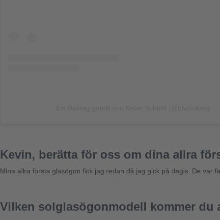
Ein Beitrag geteilt von Kevin Schertl (@blvckxkev)
Kevin, berätta för oss om dina allra f
Mina allra första glasögon fick jag redan då jag gick på dagis. De var 
Vilken solglasögonmodell kommer du a