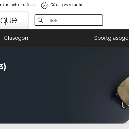
i tur- och returfrakt
30 dagars returrätt
Glasögon
Sportglasögo
3)