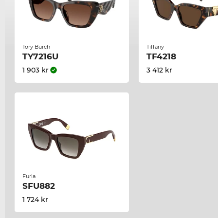
Tory Burch
Tiffany
TY7216U
TF4218
1 903 kr
3 412 kr
Furla
SFU882
1 724 kr