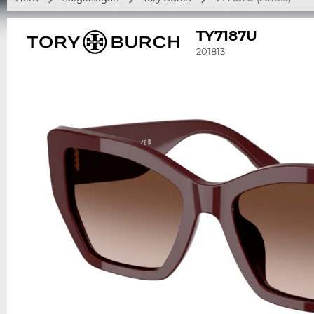
TY7187U
201813