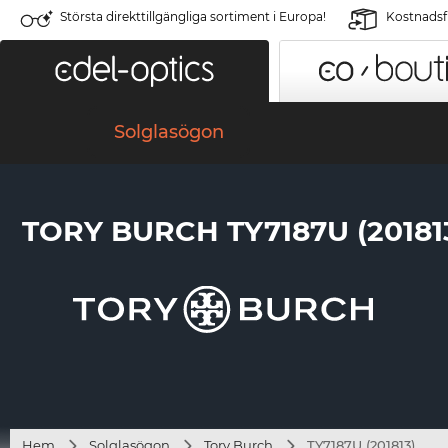
Största direkttillgängliga sortiment i Europa!
Kostnadsfr
Solglasögon
TORY BURCH TY7187U (20181
Hem
Solglasögon
Tory Burch
TY7187U (201813)