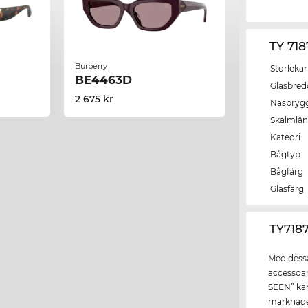
TY 71
Burberry
Storlekar
BE4463D
Glasbred
2 675 kr
Näsbryg
Skalmlä
Kateori
Bågtyp
Bågfärg
Glasfärg
‌TY718
Med dessa
accessoar
SEEN” kan
marknaden