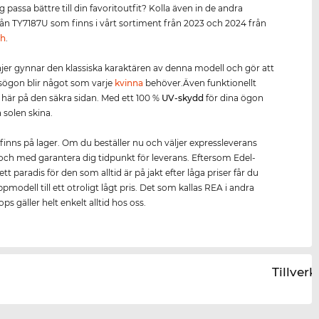
 passa bättre till din favoritoutfit? Kolla även in de andra
från TY7187U som finns i vårt sortiment från 2023 och 2024 från
ch
.
injer gynnar den klassiska karaktären av denna modell och gör att
sögon blir något som varje
kvinna
behöver.Även funktionellt
u här på den säkra sidan. Med ett 100 %
UV-skydd
för dina ögon
a solen skina.
finns på lager. Om du beställer nu och väljer expressleverans
ll och med garantera dig tidpunkt för leverans. Eftersom Edel-
ett paradis för den som alltid är på jakt efter låga priser får du
modell till ett otroligt lågt pris. Det som kallas REA i andra
ps gäller helt enkelt alltid hos oss.
Tillver