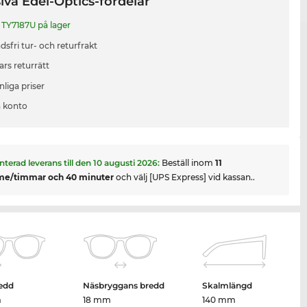
iva Edel-Optics-fördelar
TY7187U på lager
sfri tur- och returfrakt
ars returrätt
liga priser
 konto
nterad leverans till den
10 augusti 2026
:
Beställ inom
11
me/timmar och 40 minuter
och välj [UPS Express] vid kassan..
edd
Näsbryggans bredd
Skalmlängd
m
18 mm
140 mm