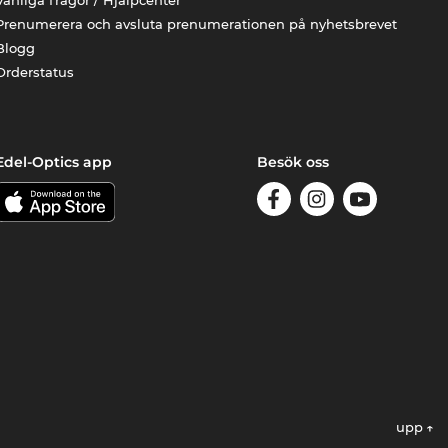
Vanliga frågor / Hjälpcenter
Prenumerera och avsluta prenumerationen på nyhetsbrevet
Blogg
Orderstatus
Edel-Optics app
Besök oss
upp