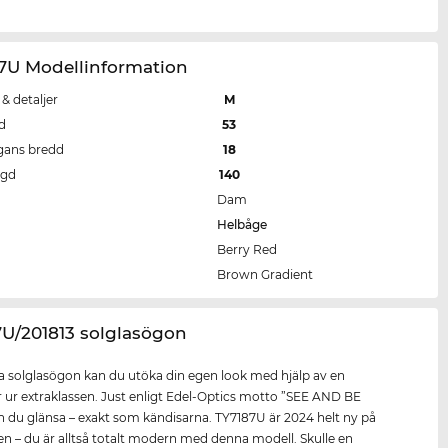
87U Modellinformation
 & detaljer
M
d
53
gans bredd
18
ngd
140
Dam
Helbåge
Berry Red
Brown Gradient
7U/201813 solglasögon
 solglasögon kan du utöka din egen look med hjälp av en
 ur extraklassen. Just enligt Edel-Optics motto ”SEE AND BE
 du glänsa – exakt som kändisarna. TY7187U är 2024 helt ny på
 – du är alltså totalt modern med denna modell. Skulle en