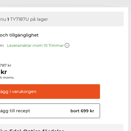
nnu
1
TY7187U på lager
 och tillgänglighet
mm
Leveransklar inom 10 Timmar
 787 kr
kr
00 % moms
Lägg i
varukorgen
ägg till
recept
bort 699 kr