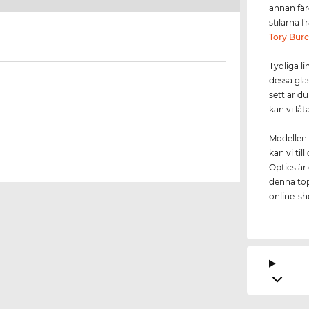
annan färg
stilarna 
Tory Bur
Tydliga l
dessa gla
sett är d
kan vi låt
Modellen 
kan vi ti
Optics är 
denna topp
online-sho