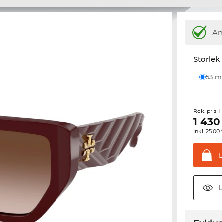
Ä
Storlek
53 
1
Rek. pris
1 430
Inkl. 25.
L