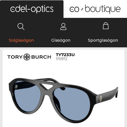
0
Solglasögon
Glasögon
Sportglasögon
TY7233U
170972