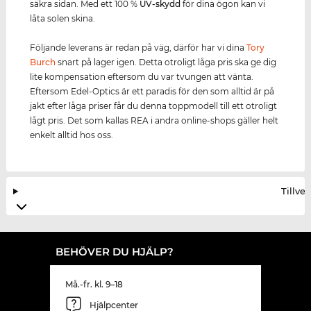
säkra sidan. Med ett 100 %
UV-skydd
för dina ögon kan vi
låta solen skina.
Följande leverans är redan på väg, därför har vi dina
Tory
Burch
snart på lager igen. Detta otroligt låga pris ska ge dig
lite kompensation eftersom du var tvungen att vänta.
Eftersom Edel-Optics är ett paradis för den som alltid är på
jakt efter låga priser får du denna toppmodell till ett otroligt
lågt pris. Det som kallas REA i andra online-shops gäller helt
enkelt alltid hos oss.
Tillve
BEHÖVER DU HJÄLP?
Må.-fr. kl. 9–18
Hjälpcenter