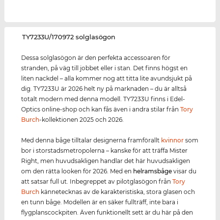
‌TY7233U/170972 solglasögon
Dessa solglasögon är den perfekta accessoaren för
stranden, på väg till jobbet eller i stan. Det finns högst en
liten nackdel – alla kommer nog att titta lite avundsjukt på
dig. TY7233U är 2026 helt ny på marknaden – du är alltså
totalt modern med denna modell. TY7233U finns i Edel-
Optics online-shop och kan fås även i andra stilar från
Tory
Burch
-kollektionen 2025 och 2026.
Med denna båge tilltalar designerna framförallt
kvinnor
som
bor i storstadsmetropolerna – kanske för att träffa Mister
Right, men huvudsakligen handlar det här huvudsakligen
om den rätta looken för 2026. Med en
helramsbåge
visar du
att satsar full ut. Inbegreppet av pilotglasögon från
Tory
Burch
kännetecknas av de karakteristiska, stora glasen och
en tunn båge. Modellen är en säker fullträff, inte bara i
flygplanscockpiten. Även funktionellt sett är du här på den