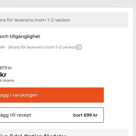
ara för leverans inom 1–2 veckor
 och tillgänglighet
 mm
(Klara för leverans inom 1–2 veckor)
 879 kr
kr
00 % moms
Lägg i
varukorgen
ägg till
recept
bort 699 kr