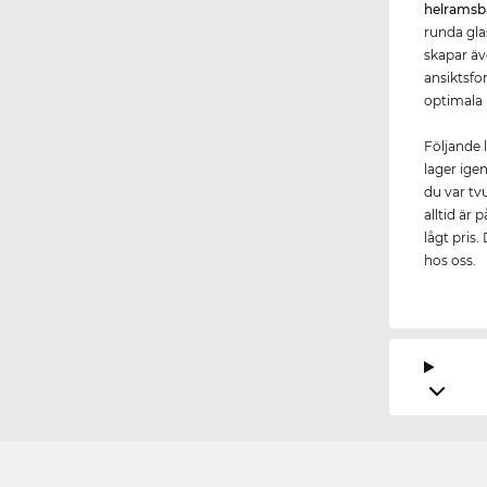
helrams
runda glas
skapar äv
ansiktsfo
optimala
Följande 
lager ige
du var tv
alltid är 
lågt pris.
hos oss.