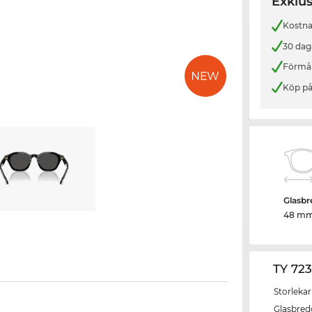
Exklus
Kostnad
30 dag
Förmån
Köp på
Glasbr
48 m
TY 72
Storlekar
Glasbred