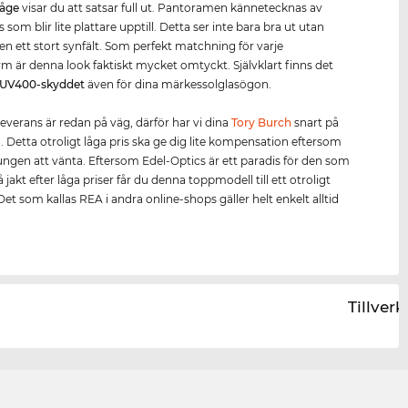
båge
visar du att satsar full ut. Pantoramen kännetecknas av
 som blir lite plattare upptill. Detta ser inte bara bra ut utan
en ett stort synfält. Som perfekt matchning för varje
rm är denna look faktiskt mycket omtyckt. Självklart finns det
UV400
-skydd
et
även för dina märkessolglasögon.
leverans är redan på väg, därför har vi dina
Tory Burch
snart på
n. Detta otroligt låga pris ska ge dig lite kompensation eftersom
ungen att vänta. Eftersom Edel-Optics är ett paradis för den som
på jakt efter låga priser får du denna toppmodell till ett otroligt
 Det som kallas REA i andra online-shops gäller helt enkelt alltid
Tillver