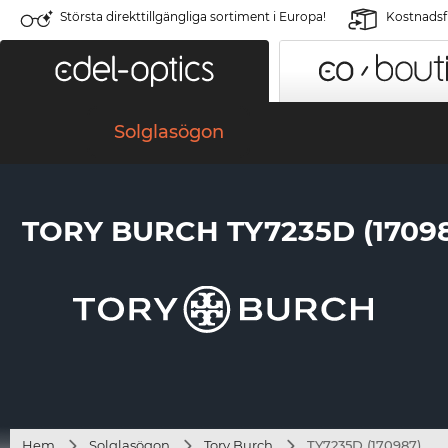
Största direkttillgängliga sortiment i Europa!
Kostnadsfr
Solglasögon
TORY BURCH TY7235D (17098
Hem
Solglasögon
Tory Burch
TY7235D (170987)