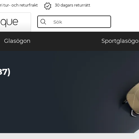
i tur- och returfrakt
30 dagars returrätt
Glasögon
Sportglasögo
7)