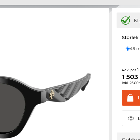
Kl
Storlek
48
1
Rek. pris
1 503
Inkl. 25.
L