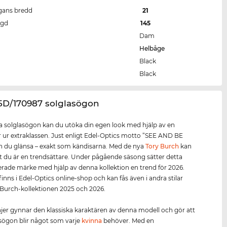
gans bredd
21
ngd
145
Dam
Helbåge
Black
Black
35D/170987 solglasögon
 solglasögon kan du utöka din egen look med hjälp av en
 ur extraklassen. Just enligt Edel-Optics motto ”SEE AND BE
 du glänsa – exakt som kändisarna. Med de nya
Tory Burch
kan
tt du är en trendsättare. Under pågående säsong sätter detta
de märke med hjälp av denna kollektion en trend för 2026.
inns i Edel-Optics online-shop och kan fås även i andra stilar
 Burch-kollektionen 2025 och 2026.
injer gynnar den klassiska karaktären av denna modell och gör att
sögon blir något som varje
kvinna
behöver. Med en