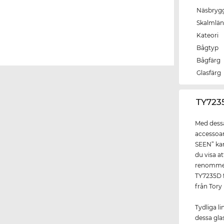
Näsbryg
Skalmlä
Kateori
Bågtyp
Bågfärg
Glasfärg
‌TY72
Med dessa
accessoar
SEEN” kan
du visa a
renommera
TY7235D f
från Tory
Tydliga l
dessa gla