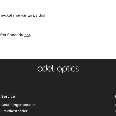
h mycket mer väntar på dig!
fter finner du
här
.
Service
Betalningsmetoder
Fraktkostnader