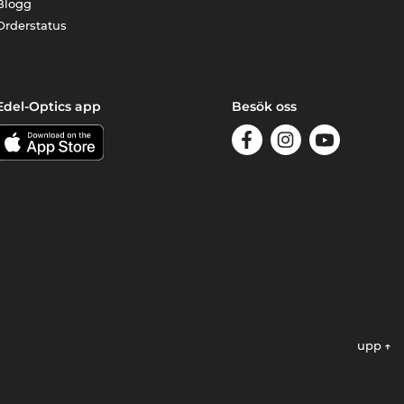
Blogg
Orderstatus
Edel-Optics app
Besök oss
upp