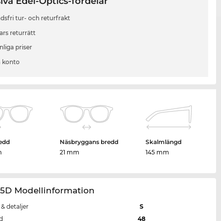
iva Edel-Optics-fördelar
sfri tur- och returfrakt
ars returrätt
liga priser
 konto
edd
Näsbryggans bredd
Skalmlängd
m
21 mm
145 mm
35D Modellinformation
 & detaljer
S
d
48