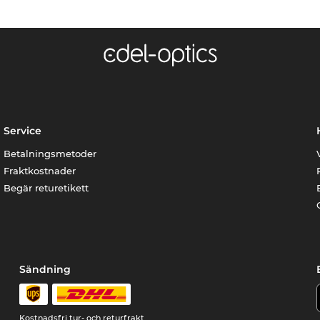
Service
Betalningsmetoder
Fraktkostnader
Begär returetikett
Sändning
Kostnadsfri tur- och returfrakt