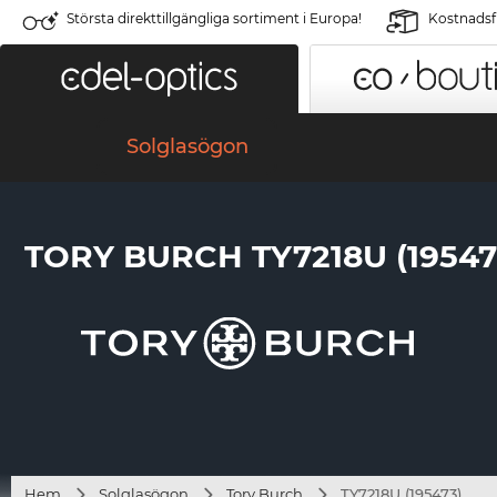
Största direkttillgängliga sortiment i Europa!
Kostnadsfr
Solglasögon
TORY BURCH TY7218U (19547
Hem
Solglasögon
Tory Burch
TY7218U (195473)