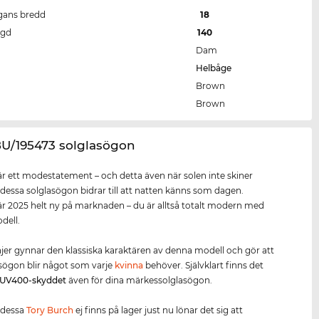
gans bredd
18
ngd
140
Dam
Helbåge
Brown
Brown
8U/195473 solglasögon
r ett modestatement – och detta även när solen inte skiner
dessa solglasögon bidrar till att natten känns som dagen.
r 2025 helt ny på marknaden – du är alltså totalt modern med
dell.
injer gynnar den klassiska karaktären av denna modell och gör att
sögon blir något som varje
kvinna
behöver. Självklart finns det
UV400
-skydd
et
även för dina märkessolglasögon.
 dessa
Tory Burch
ej finns på lager just nu lönar det sig att