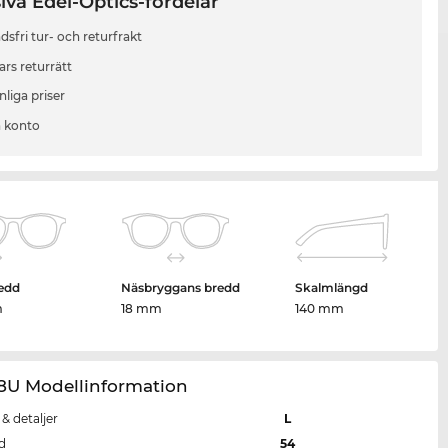
iva Edel-Optics-fördelar
sfri tur- och returfrakt
ars returrätt
liga priser
 konto
edd
Näsbryggans bredd
Skalmlängd
m
18 mm
140 mm
18U Modellinformation
 & detaljer
L
d
54