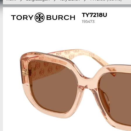
TY7218U
195473