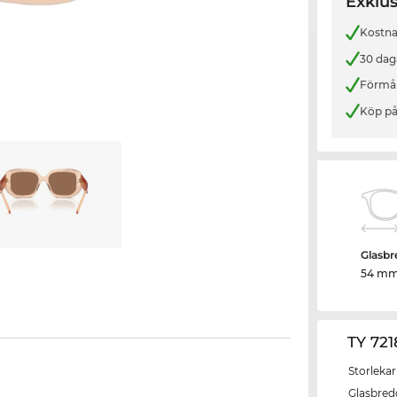
Exklus
Kostnad
30 dag
Förmån
Köp på
Glasbr
54 m
TY 72
Storlekar
Glasbred