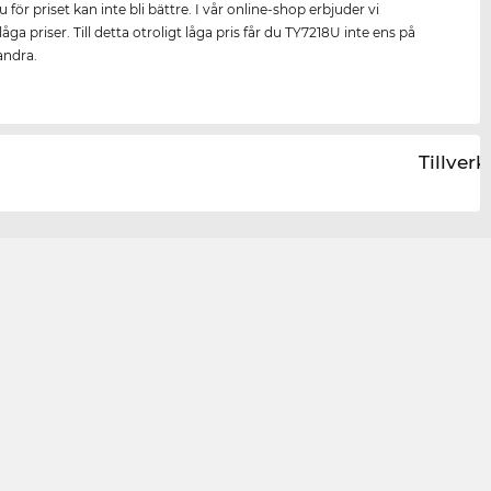
u för priset kan inte bli bättre. I vår online-shop erbjuder vi
åga priser. Till detta otroligt låga pris får du TY7218U inte ens på
andra.
Tillver