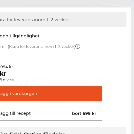
ara för leverans inom 1–2 veckor
 och tillgänglighet
 mm
(Klara för leverans inom 1–2 veckor)
 094 kr
kr
00 % moms
Lägg i
varukorgen
ägg till
recept
bort 699 kr