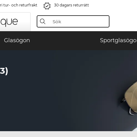
i tur- och returfrakt
30 dagars returrätt
Glasögon
Sportglasögo
3)