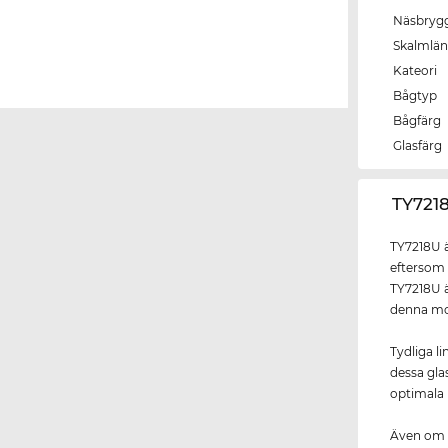
Näsbryg
Skalmlä
Kateori
Bågtyp
Bågfärg
Glasfärg
‌TY721
TY7218U ä
eftersom 
TY7218U ä
denna mo
Tydliga l
dessa gla
optimala
Även om