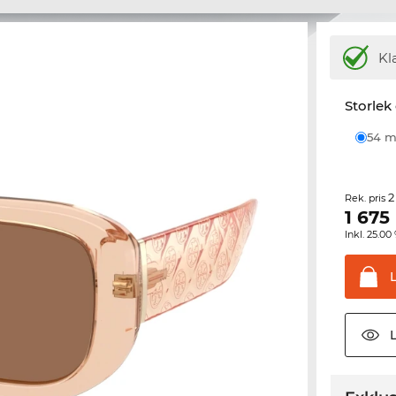
Kl
Storlek
54
2
Rek. pris
1 675
Inkl. 25.
L