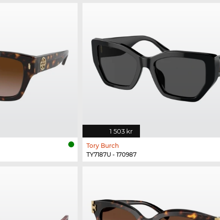
1 503 kr
Tory Burch
TY7187U - 170987