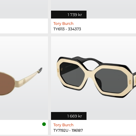
1 739 kr
Tory Burch
TY6113 - 334373
1 669 kr
Tory Burch
TY7192U - 196187