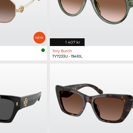
1 407 kr
Tory Burch
TY7233U - 19410L