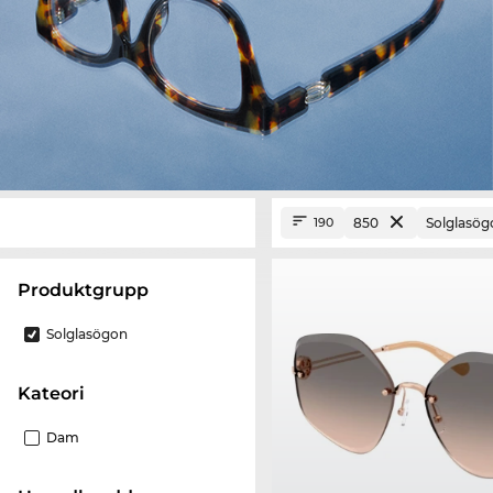
850
Solglasög
190
Produktgrupp
Solglasögon
Kateori
Dam