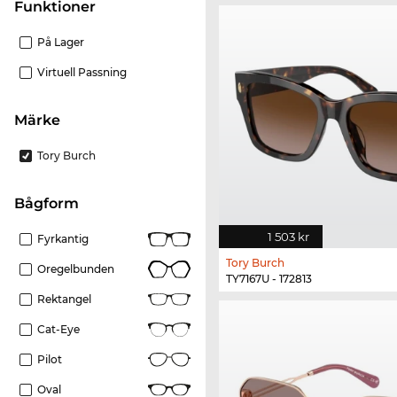
Funktioner
På Lager
Virtuell Passning
Märke
Tory Burch
bågform
1 503 kr
Fyrkantig
Tory Burch
Oregelbunden
TY7167U - 172813
Rektangel
Cat-Eye
Pilot
Oval