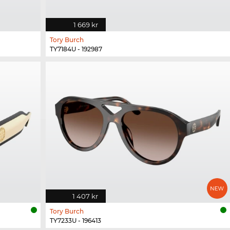
1 669 kr
Tory Burch
TY7184U - 192987
1 407 kr
Tory Burch
TY7233U - 196413