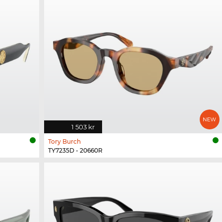
1 503 kr
Tory Burch
TY7235D - 20660R