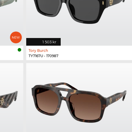
1 503 kr
Tory Burch
TY7167U - 170987