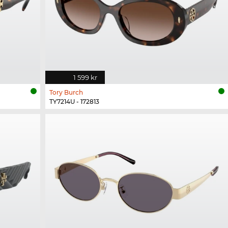
1 599 kr
Tory Burch
TY7214U - 172813