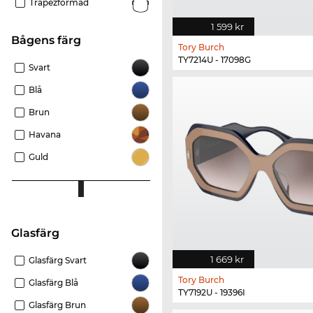
Trapezformad
1 599 kr
Bågens färg
Tory Burch
TY7214U - 17098G
Svart
Blå
Brun
Havana
Guld
Glasfärg
1 669 kr
Glasfärg Svart
Tory Burch
Glasfärg Blå
TY7192U - 19396I
Glasfärg Brun