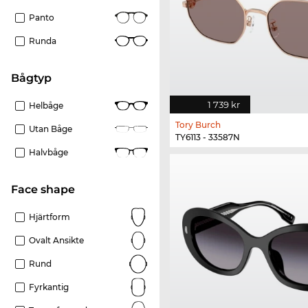
Panto
Runda
Bågtyp
1 739 kr
Helbåge
Tory Burch
Utan Båge
TY6113 - 33587N
Halvbåge
Face shape
Hjärtform
Ovalt Ansikte
Rund
Fyrkantig