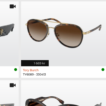
1 669 kr
Tory Burch
TY6089 - 330413