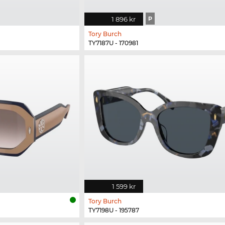
1 896 kr
P
Tory Burch
TY7187U - 170981
1 599 kr
Tory Burch
TY7198U - 195787