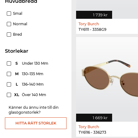
Huvudbredd
Smal
1 739 kr
Normal
Tory Burch
TY6111 - 3358G9
Bred
Storlekar
S
Under 130 Mm
M
130–135 Mm
L
136–140 Mm
XL
Över 140 Mm
Känner du ännu inte till din
glasögonstorlek?
1 669 kr
HITTA RÄTT STORLEK
Tory Burch
TY6116 - 336273