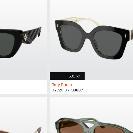
1 599 kr
Tory Burch
TY7201U - 198887