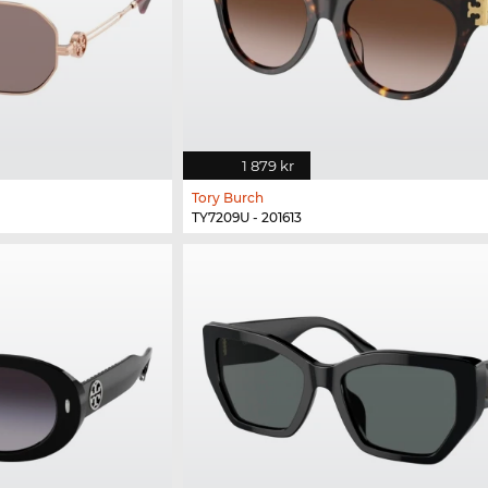
1 879 kr
Tory Burch
TY7209U - 201613