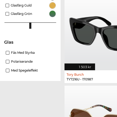
Glasfärg Guld
Glasfärg Grön
Glas
Fås Med Styrka
Polariserande
1 503 kr
Med Spegeleffekt
Tory Burch
TY7216U - 170987