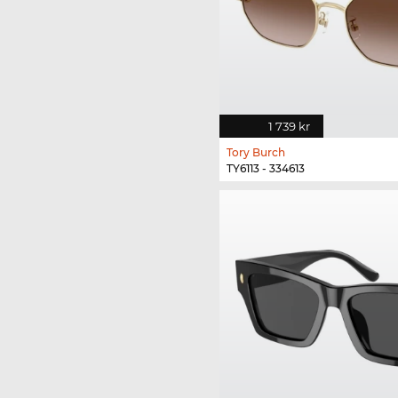
1 739 kr
Tory Burch
TY6113 - 334613