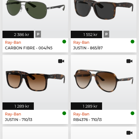
2 386 kr
P
1 552 kr
P
Ray-Ban
Ray-Ban
CARBON FIBRE - 004/N5
JUSTIN - 865/87
1 289 kr
1 289 kr
Ray-Ban
Ray-Ban
JUSTIN - 710/13
RB4376 - 710/13