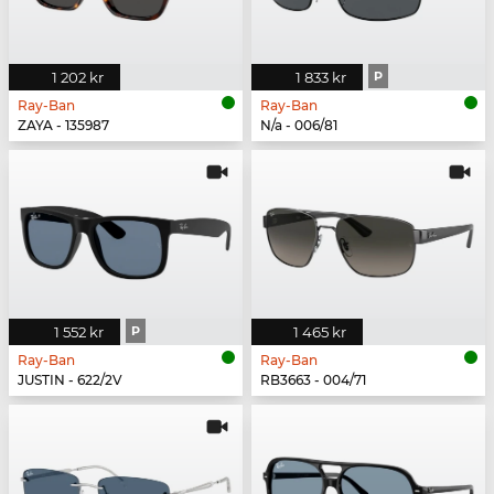
1 202 kr
1 833 kr
P
Ray-Ban
Ray-Ban
ZAYA - 135987
N/a - 006/81
1 552 kr
P
1 465 kr
Ray-Ban
Ray-Ban
JUSTIN - 622/2V
RB3663 - 004/71