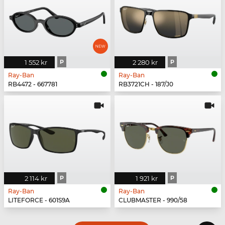
1 552 kr
P
2 280 kr
P
Ray-Ban
Ray-Ban
RB4472 - 667781
RB3721CH - 187/J0
2 114 kr
P
1 921 kr
P
Ray-Ban
Ray-Ban
LITEFORCE - 601S9A
CLUBMASTER - 990/58