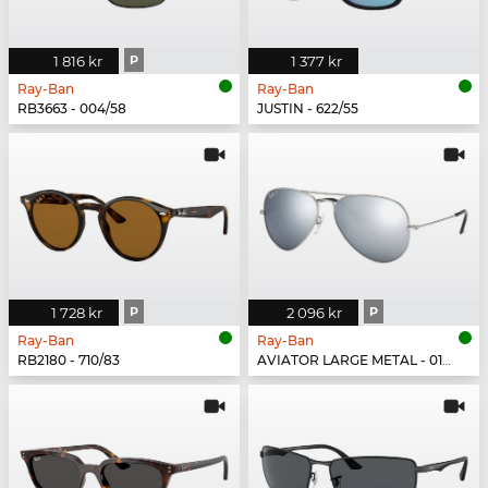
1 816 kr
P
1 377 kr
Ray-Ban
Ray-Ban
RB3663 - 004/58
JUSTIN - 622/55
1 728 kr
P
2 096 kr
P
Ray-Ban
Ray-Ban
RB2180 - 710/83
AVIATOR LARGE METAL - 019/W3