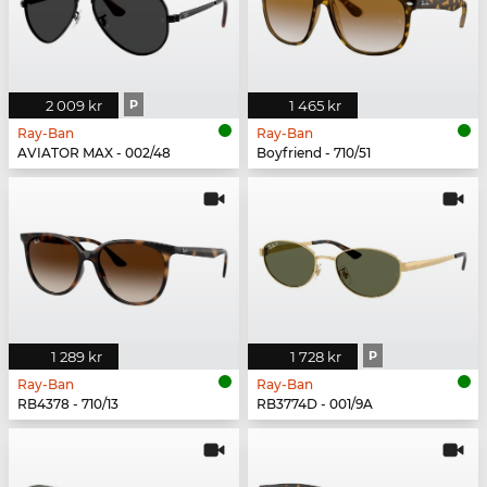
2 009 kr
P
1 465 kr
Ray-Ban
Ray-Ban
AVIATOR MAX - 002/48
Boyfriend - 710/51
1 289 kr
1 728 kr
P
Ray-Ban
Ray-Ban
RB4378 - 710/13
RB3774D - 001/9A