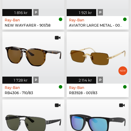
1 816 kr
P
1 921 kr
P
Ray-Ban
Ray-Ban
NEW WAYFARER - 901/58
AVIATOR LARGE METAL - 002/48
1 728 kr
P
2 114 kr
P
Ray-Ban
Ray-Ban
RB4306 - 710/83
RB3928 - 001/83