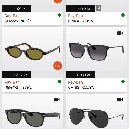
1 482 kr
1 640 kr
P
Ray-Ban
Ray-Ban
RB2223 - 902/B1
ERIKA - 710/T5
1 202 kr
1 289 kr
Ray-Ban
Ray-Ban
RB4472 - 1359/2
CHRIS - 622/8G