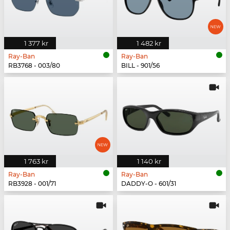
1 377 kr
1 482 kr
Ray-Ban
Ray-Ban
RB3768 - 003/80
BILL - 901/56
1 763 kr
1 140 kr
Ray-Ban
Ray-Ban
RB3928 - 001/71
DADDY-O - 601/31