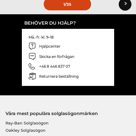
›
1
/35
BEHÖVER DU HJÄLP?
Må.-fr. kl. 9–18
Hjälpcenter
Skicka en förfrågan
+46 8 446 837 07
Returnera beställning
Våra mest populära solglasögonmärken
Ray-Ban Solglasögon
Oakley Solglasögon