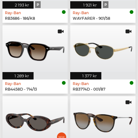
2 193 kr
P
1 921 kr
P
Ray-Ban
Ray-Ban
RB3686 - 186/K8
WAYFARER - 901/58
1 289 kr
1 377 kr
Ray-Ban
Ray-Ban
RB4458D - 714/13
RB3774D - 001/87