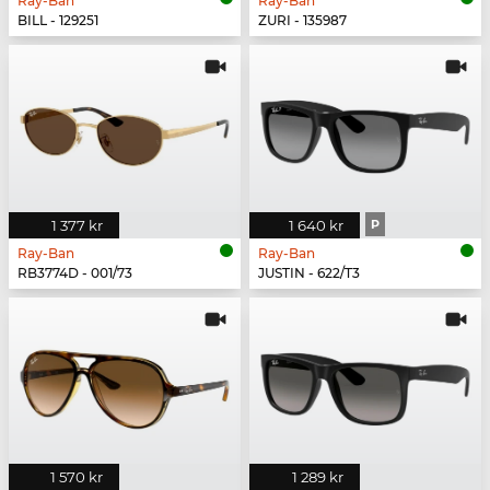
Ray-Ban
Ray-Ban
BILL - 129251
ZURI - 135987
1 377 kr
1 640 kr
P
Ray-Ban
Ray-Ban
RB3774D - 001/73
JUSTIN - 622/T3
1 570 kr
1 289 kr