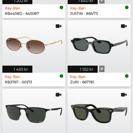
1 202 kr
1 640 kr
P
Ray-Ban
Ray-Ban
RB4458D - 645087
JUSTIN - 865/T5
1 465 kr
1 552 kr
P
Ray-Ban
Ray-Ban
RB3767 - 001/13
ZURI - 667781