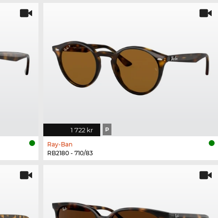
1 722 kr
P
Ray-Ban
RB2180 - 710/83