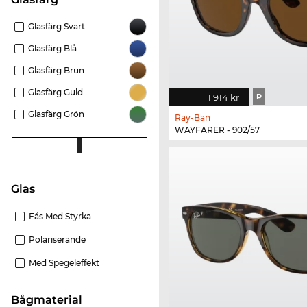
Glasfärg Svart
Glasfärg Blå
Glasfärg Brun
Glasfärg Guld
1 914 kr
P
Glasfärg Grön
Ray-Ban
WAYFARER - 902/57
Glas
Fås Med Styrka
Polariserande
Med Spegeleffekt
Bågmaterial