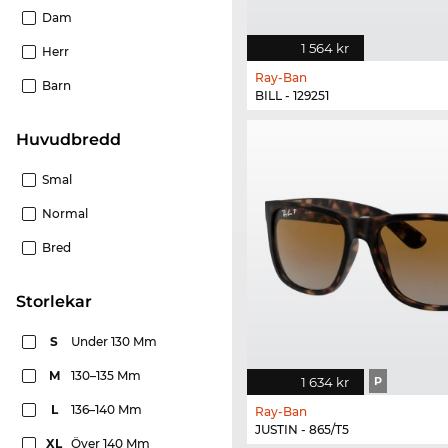
Dam
1 564 kr
Herr
Ray-Ban
Barn
BILL - 129251
Huvudbredd
Smal
Normal
Bred
Storlekar
S
Under 130 Mm
M
130–135 Mm
1 634 kr
P
L
136–140 Mm
Ray-Ban
JUSTIN - 865/T5
XL
Över 140 Mm