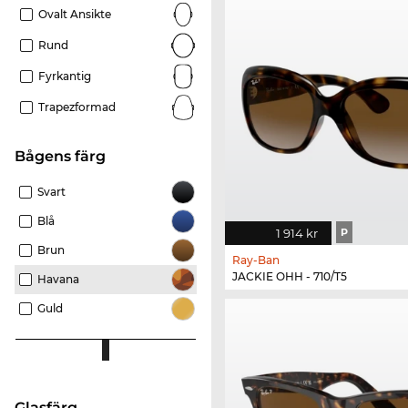
Ovalt Ansikte
Rund
Fyrkantig
Trapezformad
Bågens färg
Svart
Blå
1 914 kr
P
Brun
Ray-Ban
JACKIE OHH - 710/T5
Havana
Guld
Glasfärg