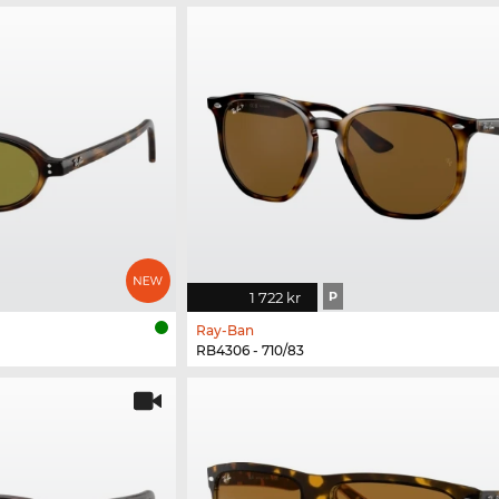
1 722 kr
P
Ray-Ban
RB4306 - 710/83