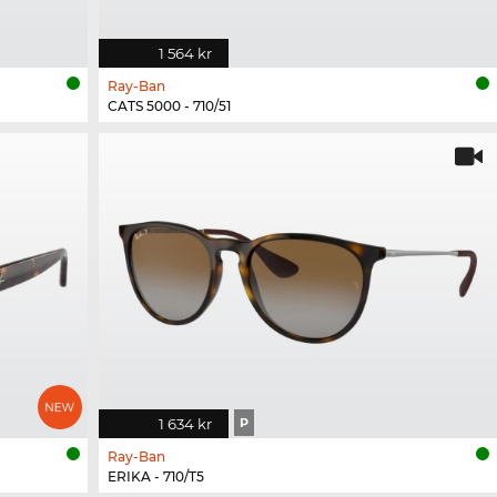
1 564 kr
Ray-Ban
CATS 5000 - 710/51
1 634 kr
P
Ray-Ban
ERIKA - 710/T5