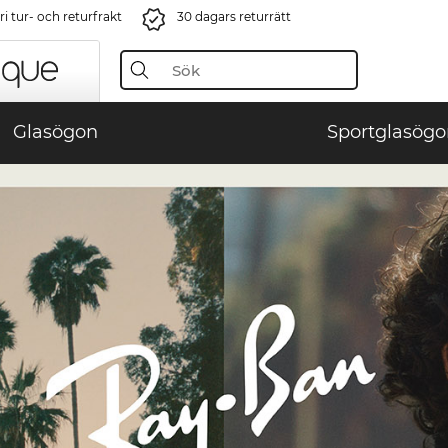
i tur- och returfrakt
30 dagars returrätt
Glasögon
Sportglasögo