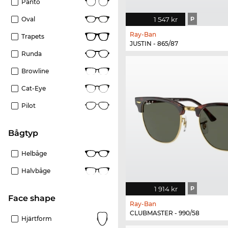
Panto
1 547 kr
P
Oval
Ray-Ban
Trapets
JUSTIN - 865/87
Runda
Browline
Cat-Eye
Pilot
Bågtyp
Helbåge
Halvbåge
1 914 kr
P
Face shape
Ray-Ban
CLUBMASTER - 990/58
Hjärtform