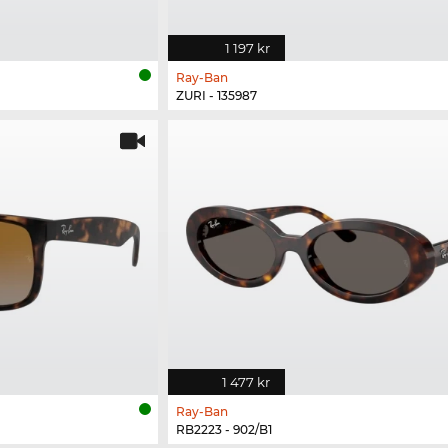
1 197 kr
Ray-Ban
ZURI - 135987
1 477 kr
Ray-Ban
RB2223 - 902/B1