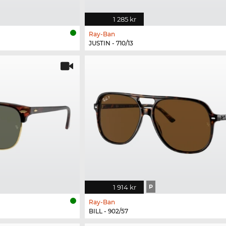
1 285 kr
Ray-Ban
JUSTIN - 710/13
1 914 kr
P
Ray-Ban
BILL - 902/57