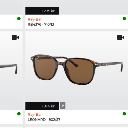
1 285 kr
Ray-Ban
RB4376 - 710/13
1 914 kr
P
Ray-Ban
LEONARD - 902/57