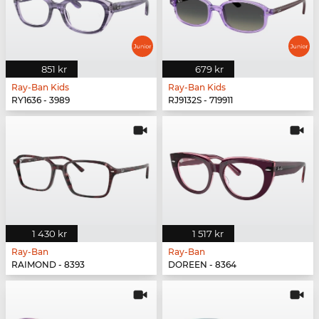
851 kr
679 kr
Ray-Ban Kids
Ray-Ban Kids
RY1636 - 3989
RJ9132S - 719911
1 430 kr
1 517 kr
Ray-Ban
Ray-Ban
RAIMOND - 8393
DOREEN - 8364