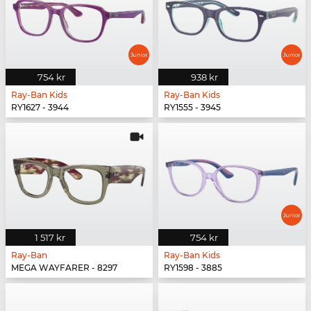
754 kr
938 kr
Ray-Ban Kids
Ray-Ban Kids
RY1627 - 3944
RY1555 - 3945
1 517 kr
754 kr
Ray-Ban
Ray-Ban Kids
MEGA WAYFARER - 8297
RY1598 - 3885