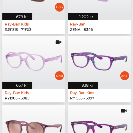
679 kr
1 202 kr
Ray-Ban Kids
Ray-Ban
RJ9131S - 7197/3
ZENA - 8346
667 kr
938 kr
Ray-Ban Kids
Ray-Ban Kids
RY1905 - 3985
RY1555 - 3997