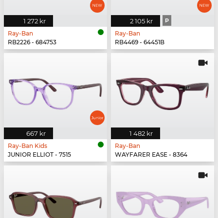
1 272 kr
2 105 kr
P
Ray-Ban
Ray-Ban
RB2226 - 684753
RB4469 - 64451B
667 kr
1 482 kr
Ray-Ban Kids
Ray-Ban
JUNIOR ELLIOT - 7515
WAYFARER EASE - 8364