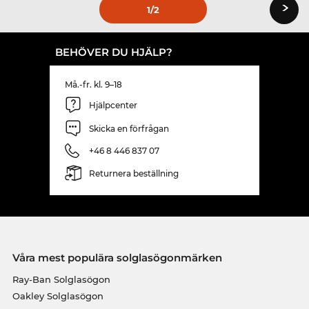
›
1
/2
BEHÖVER DU HJÄLP?
Må.-fr. kl. 9–18
Hjälpcenter
Skicka en förfrågan
+46 8 446 837 07
Returnera beställning
Våra mest populära solglasögonmärken
Ray-Ban Solglasögon
Oakley Solglasögon