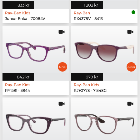
833 kr
1 202 kr
Ray-Ban Kids
Ray-Ban
Junior Erika - 70084V
RX4378V - 8413
842 kr
679 kr
Ray-Ban Kids
Ray-Ban Kids
RY1591 - 3944
RJ9077S - 71348G