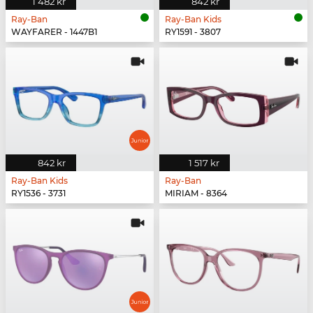
1 482 kr
842 kr
Ray-Ban
Ray-Ban Kids
WAYFARER - 1447B1
RY1591 - 3807
842 kr
1 517 kr
Ray-Ban Kids
Ray-Ban
RY1536 - 3731
MIRIAM - 8364