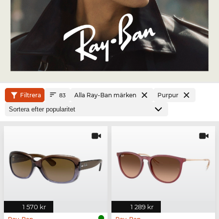
Filtrera
Alla Ray-Ban märken
Purpur
83
1 570 kr
1 289 kr