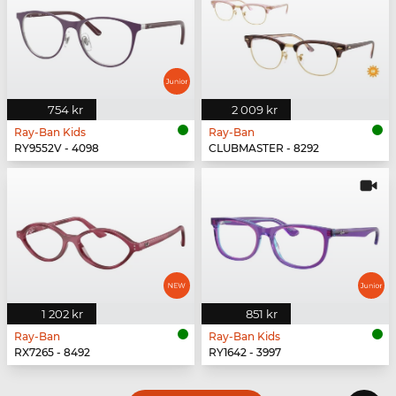
754 kr
2 009 kr
Ray-Ban Kids
Ray-Ban
RY9552V - 4098
CLUBMASTER - 8292
1 202 kr
851 kr
Ray-Ban
Ray-Ban Kids
RX7265 - 8492
RY1642 - 3997