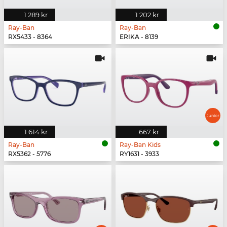
1 289 kr
1 202 kr
Ray-Ban
Ray-Ban
RX5433 - 8364
ERIKA - 8139
1 614 kr
667 kr
Ray-Ban
Ray-Ban Kids
RX5362 - 5776
RY1631 - 3933