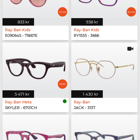
833 kr
938 kr
Ray-Ban Kids
Ray-Ban Kids
RJ9064S - 71867E
RY1555 - 3666
5 471 kr
1 430 kr
Ray-Ban Meta
Ray-Ban
SKYLER - 6701CH
JACK - 3137