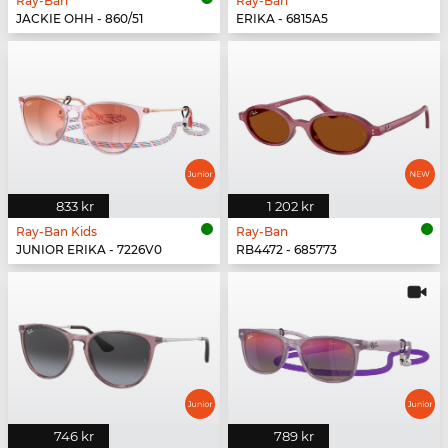
Ray-Ban
Ray-Ban
JACKIE OHH - 860/51
ERIKA - 6815A5
833 kr
1 202 kr
Ray-Ban Kids
Ray-Ban
JUNIOR ERIKA - 7226V0
RB4472 - 685773
746 kr
789 kr