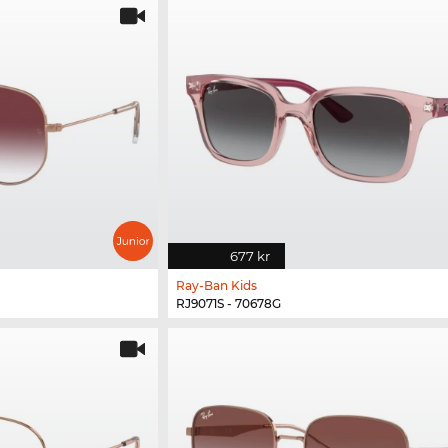
677 kr
Ray-Ban Kids
RJ9071S - 70678G