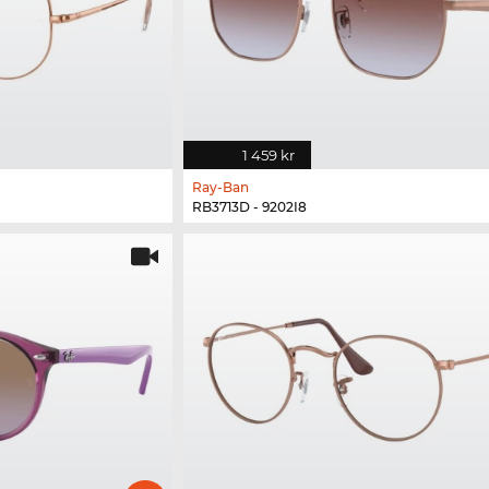
1 459 kr
Ray-Ban
RB3713D - 9202I8