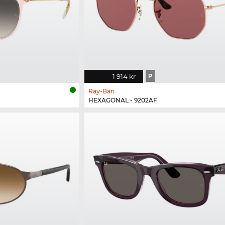
1 914 kr
P
Ray-Ban
HEXAGONAL - 9202AF