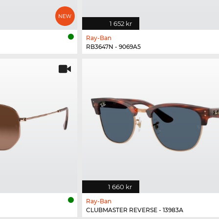
1 652 kr
Ray-Ban
RB3647N - 9069A5
1 660 kr
Ray-Ban
CLUBMASTER REVERSE - 13983A