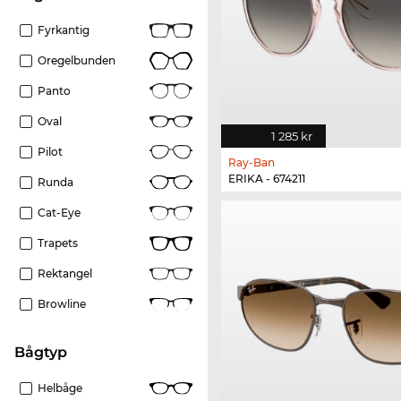
Fyrkantig
Oregelbunden
Panto
Oval
1 285 kr
Pilot
Ray-Ban
ERIKA - 674211
Runda
Cat-Eye
Trapets
Rektangel
Browline
Bågtyp
Helbåge