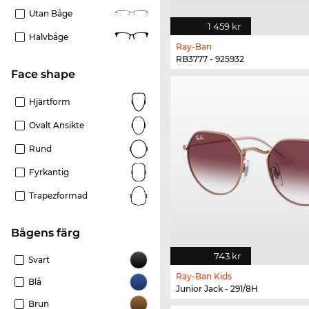
Utan Båge
1 459 kr
Halvbåge
Ray-Ban
RB3777 - 925932
Face shape
Hjärtform
Ovalt Ansikte
Rund
Fyrkantig
Trapezformad
Bågens färg
743 kr
Svart
Ray-Ban Kids
Blå
Junior Jack - 291/8H
Brun