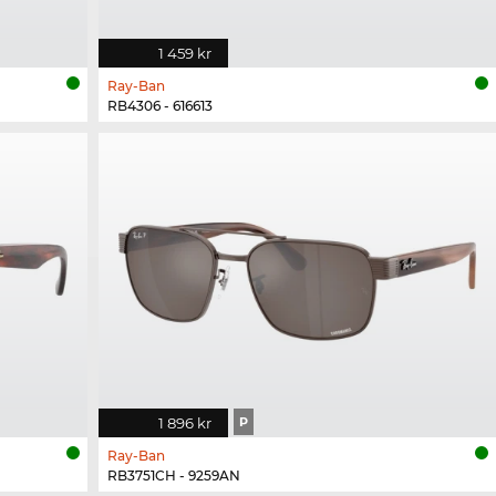
1 459 kr
Ray-Ban
RB4306 - 616613
1 896 kr
P
Ray-Ban
RB3751CH - 9259AN