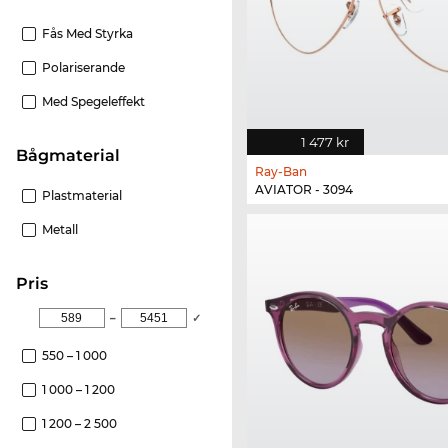
Fås Med Styrka
Polariserande
Med Spegeleffekt
1 477 kr
Bågmaterial
Ray-Ban
AVIATOR - 3094
Plastmaterial
Metall
Pris
–
✓
550 – 1 000
1 000 – 1 200
1 200 – 2 500