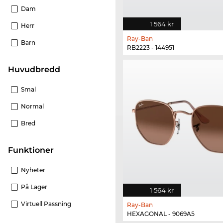
Dam
1 564 kr
Herr
Ray-Ban
Barn
RB2223 - 144951
Huvudbredd
Smal
Normal
Bred
Funktioner
Nyheter
På Lager
1 564 kr
Virtuell Passning
Ray-Ban
HEXAGONAL - 9069A5