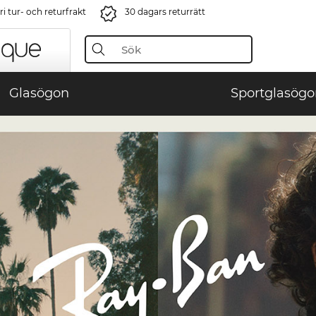
i tur- och returfrakt
30 dagars returrätt
Glasögon
Sportglasögo