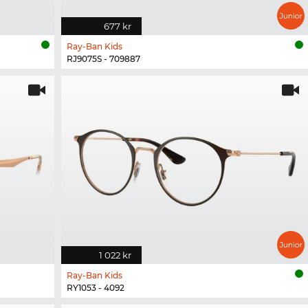
677 kr
Ray-Ban Kids
RJ9075S - 709887
1 022 kr
Ray-Ban Kids
RY1053 - 4092