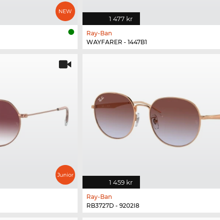
1 477 kr
Ray-Ban
WAYFARER - 1447B1
1 459 kr
Ray-Ban
RB3727D - 9202I8