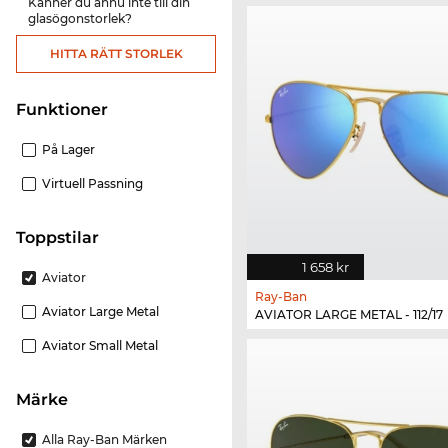
Känner du ännu inte till din
glasögonstorlek?
HITTA RÄTT STORLEK
Funktioner
På Lager
Virtuell Passning
Toppstilar
1 658 kr
Aviator
Ray-Ban
Aviator Large Metal
AVIATOR LARGE METAL - 112/17
Aviator Small Metal
Märke
Alla Ray-Ban Märken