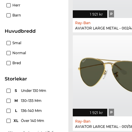
Herr
1 921 kr
P
Barn
Ray-Ban
AVIATOR LARGE METAL - 002/4
Huvudbredd
Smal
Normal
Bred
Storlekar
S
Under 130 Mm
M
130–135 Mm
L
136–140 Mm
1 921 kr
P
XL
Över 140 Mm
Ray-Ban
AVIATOR LARGE METAL - 001/5