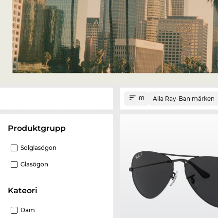
Alla Ray-Ban märken
81
Produktgrupp
Solglasögon
Glasögon
Kateori
Dam