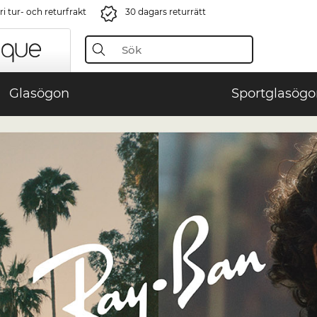
i tur- och returfrakt
30 dagars returrätt
Glasögon
Sportglasögo