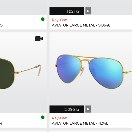
1 921 kr
P
Ray-Ban
4O
AVIATOR LARGE METAL - 919648
2 096 kr
P
Ray-Ban
34
AVIATOR LARGE METAL - 112/4L