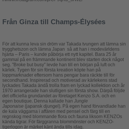
Från Ginza till Champs-Élysées
För att kunna leva sin dröm var Takada tvungen att lämna sin
trygghetszon och lämna Japan så att han i modevärldens
hjärta – Paris – kunde påbörja ett nytt kapitel. Bara 25 år
gammal på en främmande kontinent blev starten dock något
seg. ”Broke but busy” levde han till en början på luft och
kärlek. Tygen för sin första kreation köpte han på
loppmarknader eftersom hans pengar bara räckte till för
secondhand. Inspirerad och motiverad av kärlekens stad
lyckades Takada ändå trolla fram en lyckad kollektion och år
1970 arrangerade han slutligen sin första show. Därpå följde
det officiella grundandet av företaget Kenzo S.A. och en
egen boutique. Denna kallade han
Jungle
Japonaise
(japansk djungel). På egen hand förvandlade han
de kala väggarna i affären med pensel och färg till en
regnskog med blommande flora och fauna liksom KENZOs
kända tigrar. För färggranna blommönster och KENZO-
tigerlogon är märket känt ända tills idag.