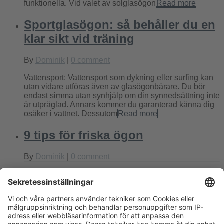
funktionella. Vid valet av solglasögon
Read more
Sportglasögon: så behåller du en
klar sikt vid träning
By
Dominik
|
0 comment
Vattensport: Vattensport som dykning eller surfing kan
utan vidare utföras även av glasögonbärare. Du bör
endast simma utan synhjälp om din synnedsättning inte
är utpräglad. Annars kommer du garanterad känna dig
osäker i vattnet. Dessutom
Read more
9 tips för friska ögon
By
Dominik
|
0 comment
Se till att ha bra ljus – ljust, ej bländande ljussken är
bäst för ögonen. Gäspa – ett mycket lätt men effektivt
sätt att frambringa fuktning och rening av ögonen.
Mörkläggning – genom denna övning
Read more
Barnglasögon: ingen