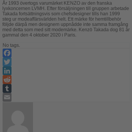
År 1993 övertogs varumärket KENZO av den franska
lyxkoncernen LVMH. Efter försäljningen till gruppen arbetade
Takada fortsättningsvis som chefsdesigner tills han 1999
steg ur modeaffärsvärlden helt. Ett märke för hemtillbehör
följde därpå men designern uppnådde inte samma framgång
med detta som med sitt modemärke. Kenzō Takada dog 81 år
gammal den 4 oktober 2020 i Paris.
No tags.
Facebook
Twitter
LinkedIn
Reddit
Tumblr
Email