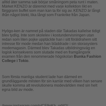
alltid äter samma sak börjar småningom peta runt i maten.
Märket KENZO är däremot med varje kollektion likt en
färggrann buffet som man kan ta för sig av. KENZO är långt
ifrån något blekt, lika långt som Frankrike från Japan.
Hyōgo-ken är namnet på staden där Takadas kallelse tidigt
blev tydlig. Inte som skolelev i kostundervisningen utan
redan som liten pojke upptäckte han i sitt föräldrahem sitt
intresse för mode medan han bläddrade i sin storasysters
modemagasin. Därmed blev Takadas utbildningsväg en
logisk konsekvens som slutade med en framgångsrik
examen från den renommerade högskolan
Bunka Fashion
College i Tokio
.
Som första manliga student lade han därmed en
grundläggande milsten för sin karriär med vilken han senare
skulle komma att revolutionera modevärlden med sin helt
egna bild av mode.
//www.instagram.com/p/CF9qKb_orW2/