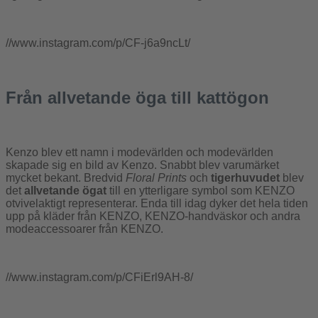
//www.instagram.com/p/CF-j6a9ncLt/
Från allvetande öga till kattögon
Kenzo blev ett namn i modevärlden och modevärlden
skapade sig en bild av Kenzo. Snabbt blev varumärket
mycket bekant. Bredvid
Floral Prints
och
tigerhuvudet
blev
det
allvetande ögat
till en ytterligare symbol som KENZO
otvivelaktigt representerar. Enda till idag dyker det hela tiden
upp på kläder från KENZO, KENZO-handväskor och andra
modeaccessoarer från KENZO.
//www.instagram.com/p/CFiErl9AH-8/