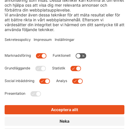
glasögonorm här inte!
By
Dominik
|
0 comment
Du bär glasögon? Vad coolt! Enligt statistik behöver var
femte barn synhjälp. Turligt nog har barnglasögon idag
lämnat glasögonorm-imagen bakom sig och ser istället
riktigt coola ut. Tiderna då barn blev hånade för
glasögon hör
Read more
Next
Previous
Search
Recent Posts
Vilka är mina perfekta festival-solglasögon?
Polariserande solglasögon för fiske & vattensport
Sju myter om ögat: är de sanna eller osanna?
TRENDSPANING: Max Mara Mon Cœur
NEW IN: Hoffmann Natural Eyewear