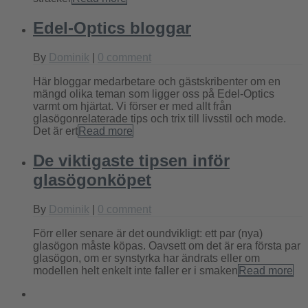
Edel-Optics bloggar
By
Dominik
|
0 comment
Här bloggar medarbetare och gästskribenter om en
mängd olika teman som ligger oss på Edel-Optics
varmt om hjärtat. Vi förser er med allt från
glasögonrelaterade tips och trix till livsstil och mode.
Det är ert
Read more
De viktigaste tipsen inför
glasögonköpet
By
Dominik
|
0 comment
Förr eller senare är det oundvikligt: ett par (nya)
glasögon måste köpas. Oavsett om det är era första par
glasögon, om er synstyrka har ändrats eller om
modellen helt enkelt inte faller er i smaken
Read more