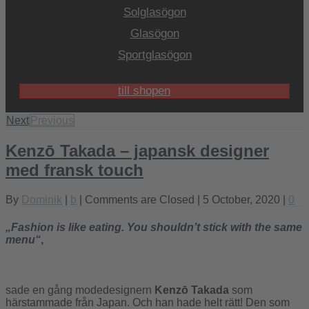
Solglasögon
Glasögon
Sportglasögon
till shopen
Next
Previous
Kenzō Takada – japansk designer
med fransk touch
By
Dominik
|
b
|
Comments are Closed
| 5 October, 2020 |
0
„Fashion is like eating. You shouldn’t stick with the same
menu“
,
sade en gång modedesignern
Kenzō Takada
som
härstammade från Japan. Och han hade helt rätt! Den som