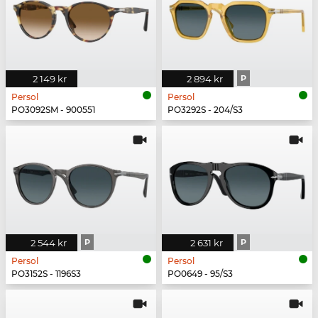
2 149 kr
2 894 kr
P
Persol
Persol
PO3092SM - 900551
PO3292S - 204/S3
2 544 kr
P
2 631 kr
P
Persol
Persol
PO3152S - 1196S3
PO0649 - 95/S3