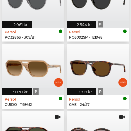
2 061 kr
2 544 kr
P
Persol
Persol
PO3286S - 309/B1
PO3092SM - 121948
3 070 kr
P
2 719 kr
P
Persol
Persol
GUIDO - 1169M2
GAE - 24/57