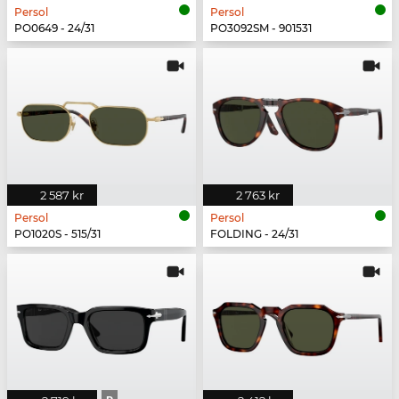
Persol
Persol
PO0649 - 24/31
PO3092SM - 901531
2 587 kr
2 763 kr
Persol
Persol
PO1020S - 515/31
FOLDING - 24/31