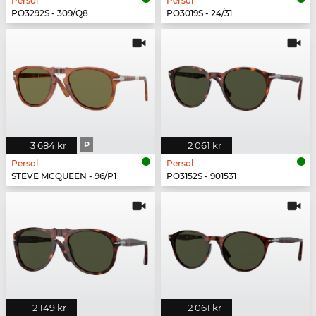
Persol
Persol
PO3292S - 309/Q8
PO3019S - 24/31
3 684 kr
P
2 061 kr
Persol
Persol
STEVE MCQUEEN - 96/P1
PO3152S - 901531
2 149 kr
2 061 kr