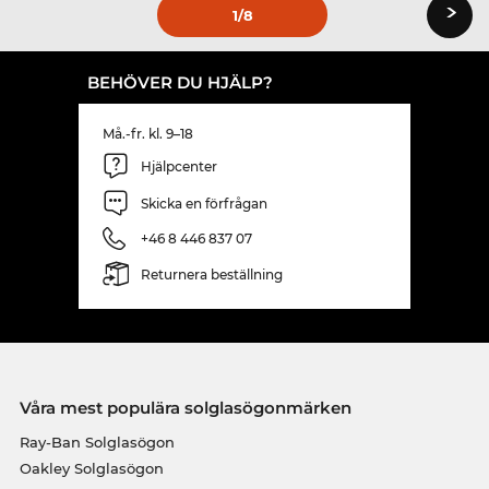
›
1
/8
BEHÖVER DU HJÄLP?
Må.-fr. kl. 9–18
Hjälpcenter
Skicka en förfrågan
+46 8 446 837 07
Returnera beställning
Våra mest populära solglasögonmärken
Ray-Ban Solglasögon
Oakley Solglasögon