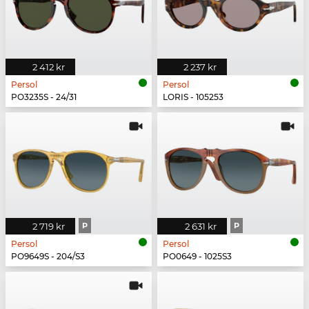
2 412 kr
2 237 kr
Persol
Persol
PO3235S - 24/31
LORIS - 105253
2 719 kr
P
2 631 kr
P
Persol
Persol
PO9649S - 204/S3
PO0649 - 1025S3