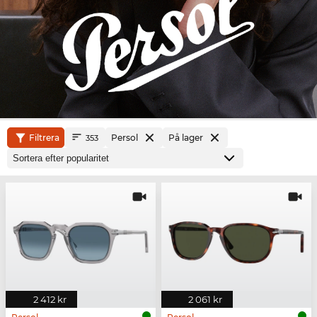
Filtrera
Persol
På lager
353
2 412 kr
2 061 kr