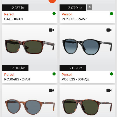
2 237 kr
3 070 kr
P
Persol
Persol
GAE - 116071
PO3210S - 24/57
2 061 kr
2 061 kr
Persol
Persol
PO3048S - 24/31
PO3152S - 9014Q8