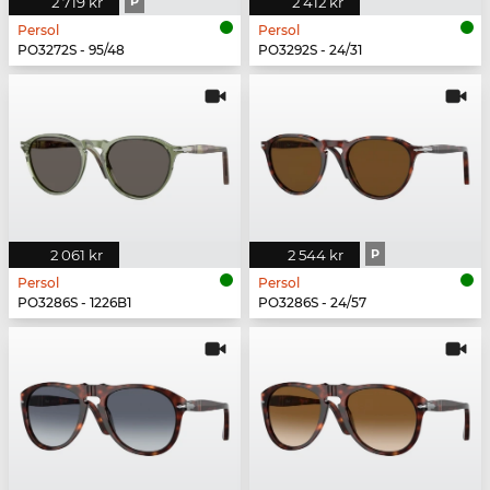
2 719 kr
P
2 412 kr
Persol
Persol
PO3272S - 95/48
PO3292S - 24/31
2 061 kr
2 544 kr
P
Persol
Persol
PO3286S - 1226B1
PO3286S - 24/57