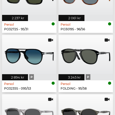
2 237 kr
2 061 kr
Persol
Persol
PO3272S - 95/31
PO3019S - 96/56
2 894 kr
P
3 245 kr
P
Persol
Persol
PO3235S - 095/S3
FOLDING - 95/58