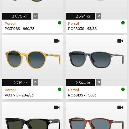
3 070 kr
P
2 544 kr
P
Persol
Persol
PO3108S - 960/S3
PO2803S - 95/58
2 719 kr
P
2 544 kr
P
Persol
Persol
PO3171S - 204/S3
PO3019S - 1196S3