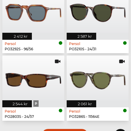
2 412 kr
2 587 kr
Persol
Persol
PO3292S - 96/56
PO3210S - 24/31
2 544 kr
P
2 061 kr
Persol
Persol
PO2803S - 24/57
PO3286S - 11564E