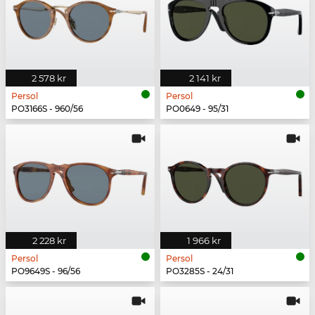
2 578 kr
2 141 kr
Persol
Persol
PO3166S - 960/56
PO0649 - 95/31
2 228 kr
1 966 kr
Persol
Persol
PO9649S - 96/56
PO3285S - 24/31