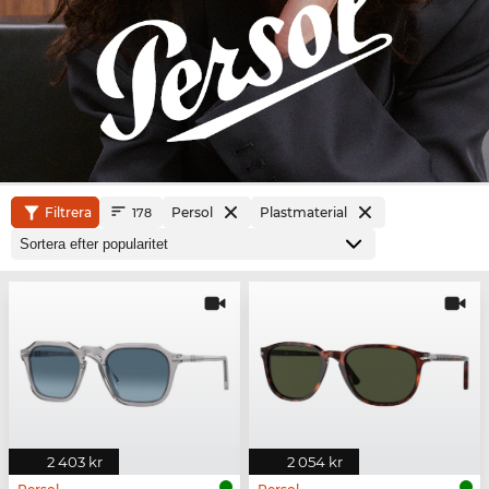
Filtrera
Persol
Plastmaterial
178
2 403 kr
2 054 kr