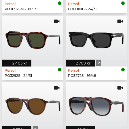
Persol
Persol
PO3092SM - 901531
FOLDING - 24/31
2 403 kr
2 709 kr
P
Persol
Persol
PO3292S - 24/31
PO3272S - 95/48