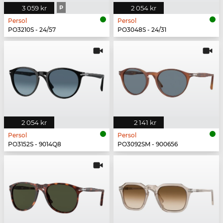
3 059 kr
P
2 054 kr
Persol
Persol
PO3210S - 24/57
PO3048S - 24/31
2 054 kr
2 141 kr
Persol
Persol
PO3152S - 9014Q8
PO3092SM - 900656