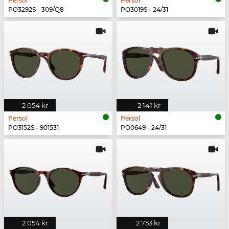
Persol
Persol
PO3292S - 309/Q8
PO3019S - 24/31
2 054 kr
2 141 kr
Persol
Persol
PO3152S - 901531
PO0649 - 24/31
2 054 kr
2 753 kr