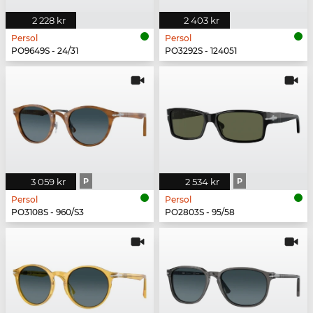
2 228 kr
2 403 kr
Persol
Persol
PO9649S - 24/31
PO3292S - 124051
3 059 kr
P
2 534 kr
P
Persol
Persol
PO3108S - 960/S3
PO2803S - 95/58