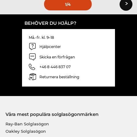
›
1
/4
BEHÖVER DU HJÄLP?
Må.-fr. kl. 9–18
Hjälpcenter
Skicka en förfrågan
+46 8 446 837 07
Returnera beställning
Våra mest populära solglasögonmärken
Ray-Ban Solglasögon
Oakley Solglasögon