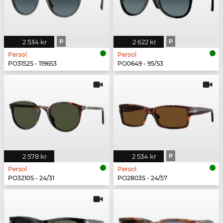
2 534 kr
P
2 622 kr
P
Persol
Persol
PO3152S - 1196S3
PO0649 - 95/S3
2 578 kr
2 534 kr
P
Persol
Persol
PO3210S - 24/31
PO2803S - 24/57