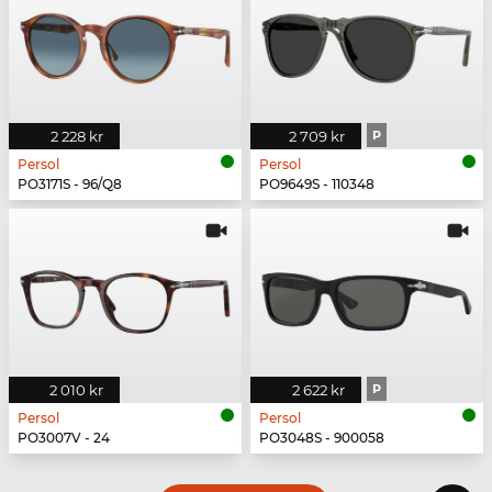
2 228 kr
2 709 kr
P
Persol
Persol
PO3171S - 96/Q8
PO9649S - 110348
2 010 kr
2 622 kr
P
Persol
Persol
PO3007V - 24
PO3048S - 900058