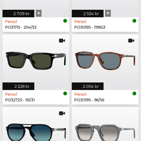
2 709 kr
P
2 534 kr
P
Persol
Persol
PO3171S - 204/S3
PO3019S - 1196S3
2 228 kr
2 054 kr
Persol
Persol
PO3272S - 95/31
PO3019S - 96/56