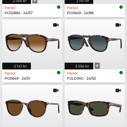
2 534 kr
P
2 141 kr
Persol
Persol
PO3286S - 24/57
PO0649 - 24/86
2 141 kr
3 234 kr
P
Persol
Persol
PO0649 - 24/51
FOLDING - 24/S3