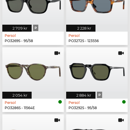
2 709 kr
P
2 228 kr
Persol
Persol
PO3269S - 95/58
PO3272S - 123556
2 054 kr
2 884 kr
P
Persol
Persol
PO3286S - 11564E
PO3292S - 95/58