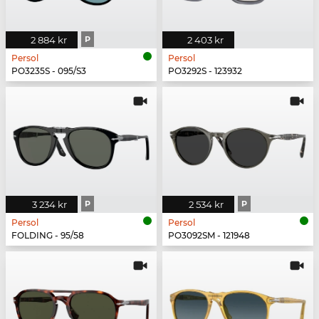
2 884 kr
P
2 403 kr
Persol
Persol
PO3235S - 095/S3
PO3292S - 123932
3 234 kr
P
2 534 kr
P
Persol
Persol
FOLDING - 95/58
PO3092SM - 121948