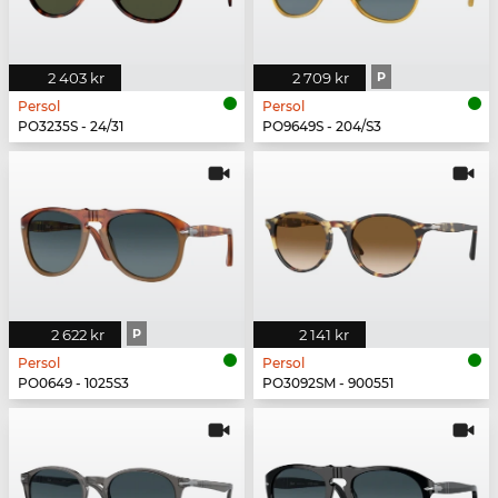
2 403 kr
2 709 kr
P
Persol
Persol
PO3235S - 24/31
PO9649S - 204/S3
2 622 kr
P
2 141 kr
Persol
Persol
PO0649 - 1025S3
PO3092SM - 900551