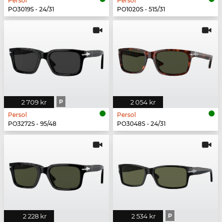
Persol
Persol
PO3019S - 24/31
PO1020S - 515/31
2 709 kr
P
2 054 kr
Persol
Persol
PO3272S - 95/48
PO3048S - 24/31
2 228 kr
2 534 kr
P