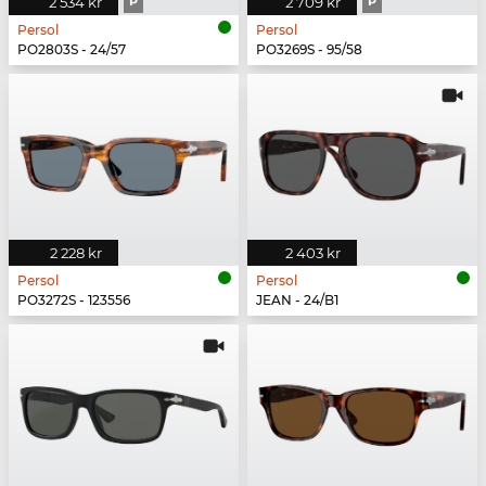
2 534 kr
P
2 709 kr
P
Persol
Persol
PO2803S - 24/57
PO3269S - 95/58
2 228 kr
2 403 kr
Persol
Persol
PO3272S - 123556
JEAN - 24/B1