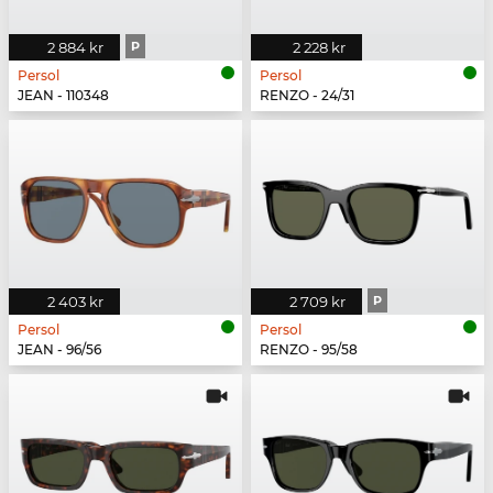
2 884 kr
P
2 228 kr
Persol
Persol
JEAN - 110348
RENZO - 24/31
2 403 kr
2 709 kr
P
Persol
Persol
JEAN - 96/56
RENZO - 95/58