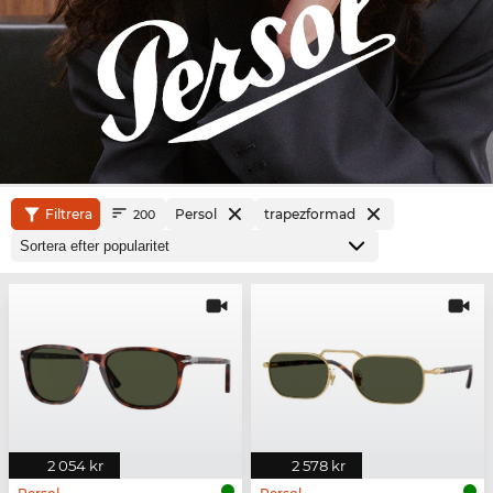
Filtrera
Persol
trapezformad
200
2 054 kr
2 578 kr