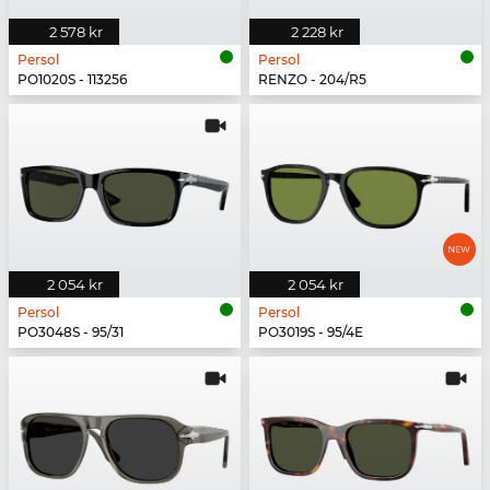
2 578 kr
2 228 kr
Persol
Persol
PO1020S - 113256
RENZO - 204/R5
2 054 kr
2 054 kr
Persol
Persol
PO3048S - 95/31
PO3019S - 95/4E