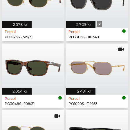
2 578 kr
2 709 kr
P
Persol
Persol
PO1023S - 515/31
PO3306S - 110348
2 054 kr
2 491 kr
Persol
Persol
PO3048S - 108/31
PO1020S - 112953