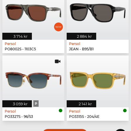
3 714 kr
2 884 kr
Persol
Persol
PO8002S - 1103C5
JEAN - B95/B1
3 059 kr
P
2 141 kr
Persol
Persol
PO3327S - 96/S3
PO3315S - 204/4E