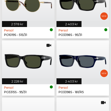
2 578 kr
2 403 kr
Persol
Persol
PO1019S - 515/31
PO3398S - 95/31
2 228 kr
2 403 kr
Persol
Persol
PO3315S - 95/31
PO3398S - 181/R5