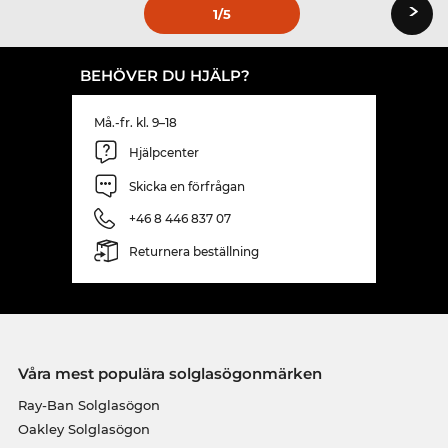
›
1
/5
BEHÖVER DU HJÄLP?
Må.-fr. kl. 9–18
Hjälpcenter
Skicka en förfrågan
+46 8 446 837 07
Returnera beställning
Våra mest populära solglasögonmärken
Ray-Ban Solglasögon
Oakley Solglasögon