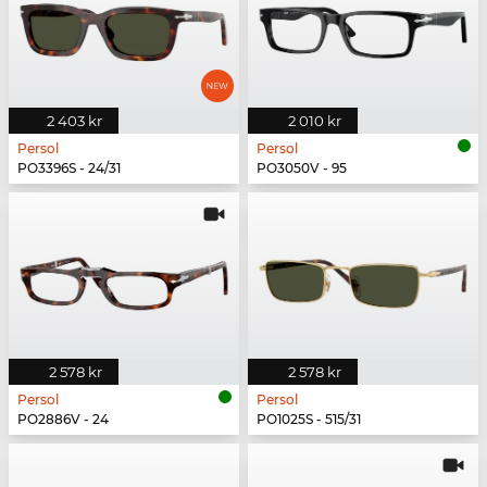
2 403 kr
2 010 kr
Persol
Persol
PO3396S - 24/31
PO3050V - 95
2 578 kr
2 578 kr
Persol
Persol
PO2886V - 24
PO1025S - 515/31