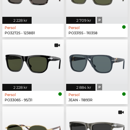
2 228 kr
2 709 kr
P
Persol
Persol
PO3272S - 1238B1
PO3315S - 110358
2 228 kr
2 884 kr
P
Persol
Persol
PO3306S - 95/31
JEAN - 11893R