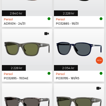
2 840 kr
2 228 kr
Persol
Persol
ADRIEN - 24/31
PO3288S - 95/31
2 228 kr
2 054 kr
Persol
Persol
PO3269S - 11034E
PO3019S - 181/R5