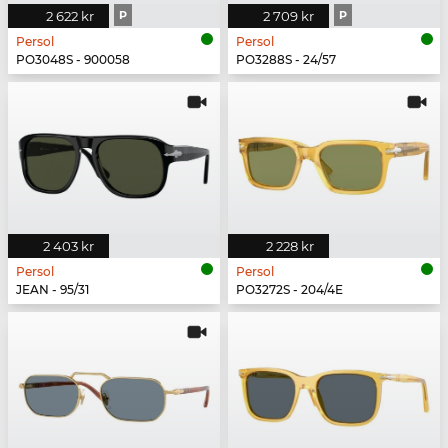
2 622 kr
P
2 709 kr
P
Persol
Persol
PO3048S - 900058
PO3288S - 24/57
2 403 kr
2 228 kr
Persol
Persol
JEAN - 95/31
PO3272S - 204/4E