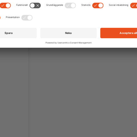
nadiaaanya_
. Alla tre använder naturfärger i sin klädsel och skapar så d
a
Gucci-solglasögon
. Hennes outfit är perfekt för kontor och vardag. M