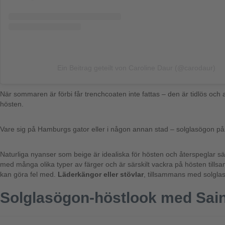
Ein Beitrag geteilt von Caroline Daur (@carodaur)
När sommaren är förbi får trenchcoaten inte fattas – den är tidlös och 
hösten.
Vare sig på Hamburgs gator eller i någon annan stad – solglasögon på 
Naturliga nyanser som beige är idealiska för hösten och återspeglar säs
med många olika typer av färger och är särskilt vackra på hösten til
kan göra fel med.
Läderkängor eller stövlar
, tillsammans med solglasö
Solglasögon-höstlook med Sain