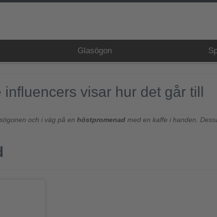
Glasögon
Sp
fluencers visar hur det går till
lasögonen och i väg på en
höstpromenad
med en kaffe i handen. Dessa
d