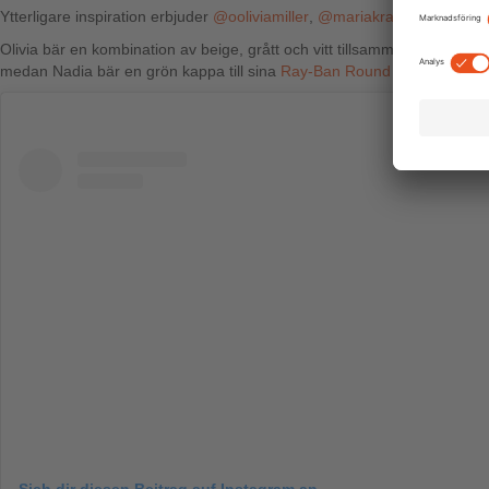
Ytterligare inspiration erbjuder
@ooliviamiller
,
@mariakragmann
och
@
Olivia bär en kombination av beige, grått och vitt tillsammans med sin
medan Nadia bär en grön kappa till sina
Ray-Ban Round Metal
.