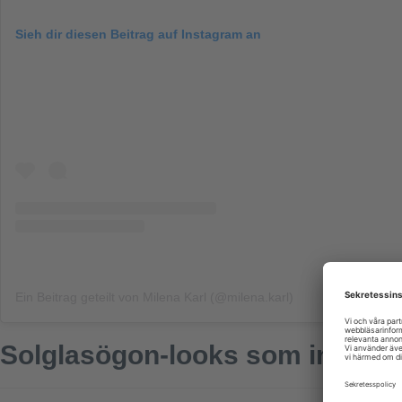
Sieh dir diesen Beitrag auf Instagram an
Ein Beitrag geteilt von Milena Karl (@milena.karl)
Solglasögon-looks som inspira