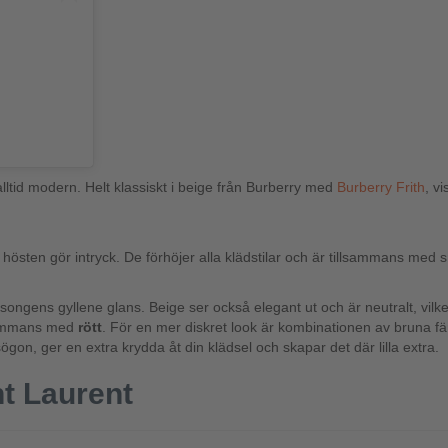
alltid modern. Helt klassiskt i beige från Burberry med
Burberry Frith
, v
hösten gör intryck. De förhöjer alla klädstilar och är tillsammans me
ongens gyllene glans. Beige ser också elegant ut och är neutralt, vilke
lsammans med
rött
. För en mer diskret look är kombinationen av bruna fär
gon, ger en extra krydda åt din klädsel och skapar det där lilla extra.
t Laurent