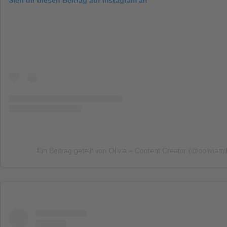
Sieh dir diesen Beitrag auf Instagram an
Ein Beitrag geteilt von Olivia – Content Creator (@ooliviamil