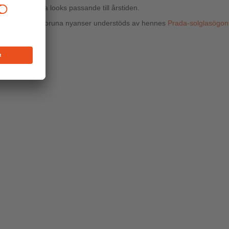
iskreta, stiliga looks passande till årstiden.
arias höstlook i bruna nyanser understöds av hennes
Prada-solglasögon