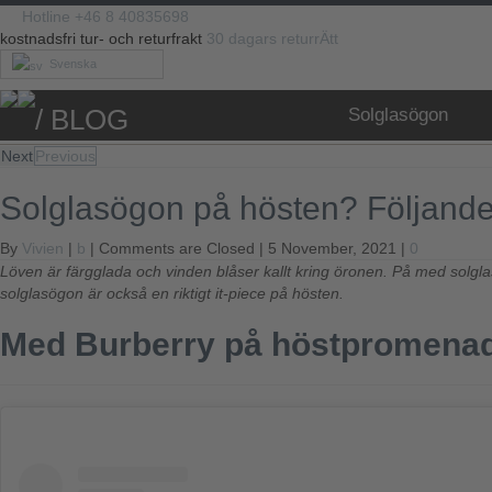
Hotline +46 8 40835698
kostnadsfri tur- och returfrakt
30 dagars returrÄtt
Svenska
/ BLOG
Solglasögon
Next
Previous
Solglasögon på hösten? Följande in
By
Vivien
|
b
|
Comments are Closed
| 5 November, 2021 |
0
Löven är färgglada och vinden blåser kallt kring öronen. På med solg
solglasögon är också en riktigt it-piece på hösten.
Med Burberry på höstpromena