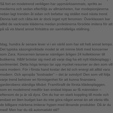
Så fort en modetrend verkligen har uppmärksammats, spritts av
medierna och sedan efterföljs av allmänheten, har modepionjärerna
redan lagt trenden åt sidan och befattar sig istället med nästa trend.
Denna katt och råtta-lek är dock inget nytt fenomen: Överklassen bar
alltid de vackraste kläderna medan proletärerna försökte imitera för att
på så vis bland annat förbättra sin samhälleliga ställning.
Idag, hundra år senare lever vi i en värld som har ett helt annat tempo.
Det typiska säsonginriktade modet är ett minne blott med koncerner
som Zara. Koncernen lanserar nämligen årligen 24 kollektioner till
butikerna. H&M bröstar sig med att varje dag ha ett nytt klädesplagg i
sortimentet. Detta höga tempo tar upp mycket resurser av den som vill
vara modern. För i första hand kostar det tid och energi att alltid vara
modern. Och apropås ”kostnader” – det är svindyrt! Den som vill följa
varje trend behöver en förmögenhet för att kunna finansiera
garderobens ständiga tillväxt. Framförallt de första klädesplaggen,
som en modetrend medför kan endast köpas av få människor –
eftersom de ju är så dyra. Om du har en stark koppling till mode och
endast en liten budget kan du inte göra något annat än att vänta tills
de billigare märkena imiterar hypen med liknande produkter. Då är du
med! Men har du då automatiskt stil?