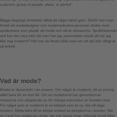
a person, group of people, place, or period”.
Bägge begrepp innefattar alltså att något aktivt görs. Därför kan man
förstå att modedesigner och modemedvetna personer strider med
språkvetare som påstår att mode och stil är detsamma. Språkhistoriskt
sett kan det vara helt rätt men har jag automatiskt också
stil
när jag
klär mig modernt? Här kan de flesta hålla med om att det inte riktigt är
så enkelt.
Vad är mode?
Modet är dynamiskt i sin essens. Om något är modernt, då av princip
alltid bara för en kort tid. Om en modetrend har genomborrat
massorna och adapterats av för många människor är trenden över.
För något som är modernt är en klädsel som är ny, det vill säga
modern. Detta bärs till en början endast av pionjärerna i scenen. När
en trend har etablerats dröjer det inte länge innan följande trend följer.