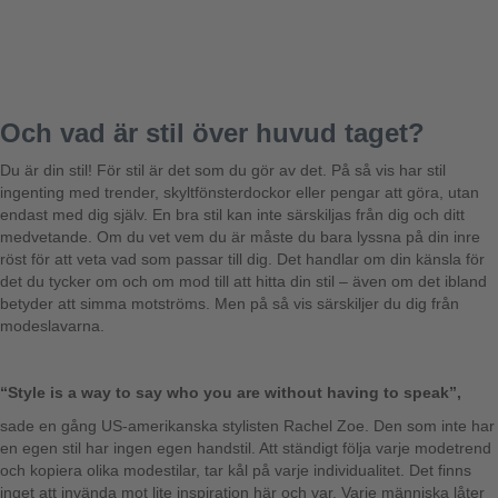
Och vad är stil över huvud taget?
Du är din stil! För stil är det som du gör av det. På så vis har stil
ingenting med trender, skyltfönsterdockor eller pengar att göra, utan
endast med dig själv. En bra stil kan inte särskiljas från dig och ditt
medvetande. Om du vet vem du är måste du bara lyssna på din inre
röst för att veta vad som passar till dig. Det handlar om din känsla för
det du tycker om och om mod till att hitta din stil – även om det ibland
betyder att simma motströms. Men på så vis särskiljer du dig från
modeslavarna.
“Style is a way to say who you are without having to speak”,
sade en gång US-amerikanska stylisten Rachel Zoe. Den som inte har
en egen stil har ingen egen handstil. Att ständigt följa varje modetrend
och kopiera olika modestilar, tar kål på varje individualitet. Det finns
inget att invända mot lite inspiration här och var. Varje människa låter