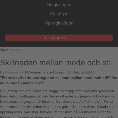
Solglasögon
Glasögon
Sportglasögon
till shopen
Next
Previous
Skillnaden mellan mode och stil
By
Dominik
|
b
|
Comments are Closed
| 17 July, 2020 |
0
”Finns det överhuvudtaget en skillnad mellan mode och stil? Det
är väl ändå samma sak!”
Nej, det är det inte. Även om bägge begrepp ofta används synonymt
finns det grundläggande betydelseskillnader angående stil och mode.
Det senare begreppet är lånat ur franskans
mode
(”sätt, vis”). På så
vis är mode per definition något som görs. Om man tittar i Cambridges
uppslagsverk, vad
style
betyder, stöter man på en mycket liknande
förklaring: ”a way of doing something, especially one that is typical for