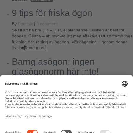
9 tips för friska ögon
By
Dominik
|
0 comment
Se till att ha bra ljus – ljust, ej bländande ljussken är bäst för
ögonen. Gäspa – ett mycket lätt men effektivt sätt att frambringa
fuktning och rening av ögonen. Mörkläggning – genom denna
övning
Read more
Barnglasögon: ingen
glasögonorm här inte!
By
Dominik
|
0 comment
Du bär glasögon? Vad coolt! Enligt statistik behöver var femte
barn synhjälp. Turligt nog har barnglasögon idag lämnat
glasögonorm-imagen bakom sig och ser istället riktigt coola ut.
Tiderna då barn blev hånade för glasögon hör
Read more
Next
Previous
Search