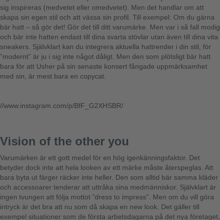
sig inspireras (medvetet eller omedvetet). Men det handlar om att
skapa sin egen stil och att vässa sin profil. Till exempel: Om du gärna
bär hatt – så gör det! Gör det till ditt varumärke. Men var i så fall modig
och bär inte hatten endast till dina svarta stövlar utan även till dina vita
sneakers. Självklart kan du integrera aktuella hattrender i din stil, för
”modernt” är ju i sig inte något dåligt. Men den som plötsligt bär hatt
bara för att Usher på sin senaste konsert fångade uppmärksamhet
med sin, är mest bara en copycat.
//www.instagram.com/p/BfF_G2XHSBR/
Vision of the other you
Varumärken är ett gott medel för en hög igenkänningsfaktor. Det
betyder dock inte att hela looken av ett märke måste återspeglas. Att
bara byta ut färger räcker inte heller. Den som alltid bär samma kläder
och accessoarer tenderar att uttråka sina medmänniskor. Självklart är
ingen tvungen att följa mottot ”dress to impress”. Men om du vill göra
intryck är det bra att nu som då skapa en new look. Det gäller till
exempel situationer som de första arbetsdagarna på det nya företaget,