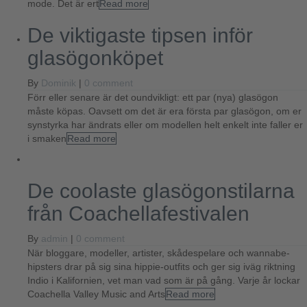
mode. Det är ert
Read more
De viktigaste tipsen inför
glasögonköpet
By
Dominik
|
0 comment
Förr eller senare är det oundvikligt: ett par (nya) glasögon
måste köpas. Oavsett om det är era första par glasögon, om er
synstyrka har ändrats eller om modellen helt enkelt inte faller er
i smaken
Read more
De coolaste glasögonstilarna
från Coachellafestivalen
By
admin
|
0 comment
När bloggare, modeller, artister, skådespelare och wannabe-
hipsters drar på sig sina hippie-outfits och ger sig iväg riktning
Indio i Kalifornien, vet man vad som är på gång. Varje år lockar
Coachella Valley Music and Arts
Read more