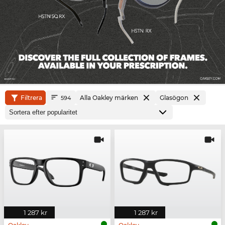
Filtrera
Alla Oakley märken
Glasögon
594
1 287 kr
1 287 kr