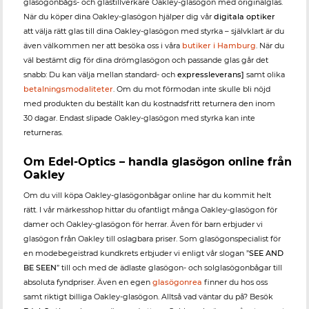
glasögonbågs- och glastillverkare Oakley-glasögon med originalglas.
När du köper dina Oakley-glasögon hjälper dig vår
digitala optiker
att välja rätt glas till dina Oakley-glasögon med styrka – självklart är du
även välkommen ner att besöka oss i våra
butiker i Hamburg
. När du
väl bestämt dig för dina drömglasögon och passande glas går det
snabb: Du kan välja mellan standard- och
expressleverans]
samt olika
betalningsmodaliteter
. Om du mot förmodan inte skulle bli nöjd
med produkten du beställt kan du kostnadsfritt returnera den inom
30 dagar. Endast slipade Oakley-glasögon med styrka kan inte
returneras.
Om Edel-Optics – handla glasögon online från
Oakley
Om du vill köpa Oakley-glasögonbågar online har du kommit helt
rätt. I vår märkesshop hittar du ofantligt många Oakley-glasögon för
damer och Oakley-glasögon för herrar. Även för barn erbjuder vi
glasögon från Oakley till oslagbara priser. Som glasögonspecialist för
en modebegeistrad kundkrets erbjuder vi enligt vår slogan ”
SEE AND
BE SEEN
” till och med de ädlaste glasögon- och solglasögonbågar till
absoluta fyndpriser. Även en egen
glasögonrea
finner du hos oss
samt riktigt billiga Oakley-glasögon. Alltså vad väntar du på? Besök