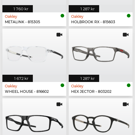
1 760 kr
1 287 kr
Oakley
Oakley
METALINK - 815305
HOLBROOK RX - 815603
1 672 kr
1 287 kr
Oakley
Oakley
WHEEL HOUSE - 816602
HEX JECTOR - 803202