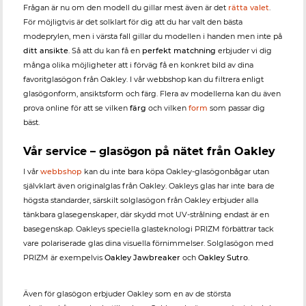
Frågan är nu om den modell du gillar mest även är det
rätta valet
.
För möjligtvis är det solklart för dig att du har valt den bästa
modeprylen, men i värsta fall gillar du modellen i handen men inte på
ditt ansikte
. Så att du kan få en
perfekt matchning
erbjuder vi dig
många olika möjligheter att i förväg få en konkret bild av dina
favoritglasögon från Oakley. I vår webbshop kan du filtrera enligt
glasögonform, ansiktsform och färg. Flera av modellerna kan du även
prova online för att se vilken
färg
och vilken
form
som passar dig
bäst.
Vår service – glasögon på nätet från Oakley
I vår
webbshop
kan du inte bara köpa Oakley-glasögonbågar utan
självklart även originalglas från Oakley. Oakleys glas har inte bara de
högsta standarder, särskilt solglasögon från Oakley erbjuder alla
tänkbara glasegenskaper, där skydd mot UV-strålning endast är en
basegenskap. Oakleys speciella glasteknologi PRIZM förbättrar tack
vare polariserade glas dina visuella förnimmelser. Solglasögon med
PRIZM är exempelvis
Oakley Jawbreaker
och
Oakley Sutro
.
Även för glasögon erbjuder Oakley som en av de största