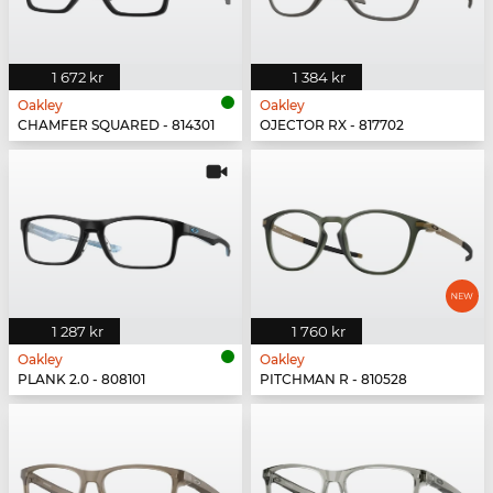
1 672 kr
1 384 kr
Oakley
Oakley
CHAMFER SQUARED - 814301
OJECTOR RX - 817702
1 287 kr
1 760 kr
Oakley
Oakley
PLANK 2.0 - 808101
PITCHMAN R - 810528