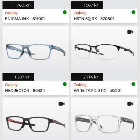
1 760 kr
1 567 kr
Oakley
Oakley
ENIGMA INK - 819001
HSTN SQ RX - 820801
1 287 kr
2 714 kr
Oakley
Oakley
HEX JECTOR - 803211
WIRE TAP 2.0 RX - 515201