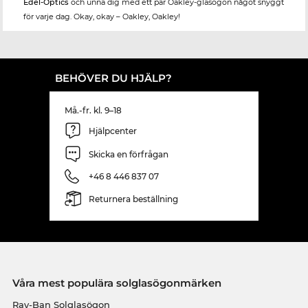
Edel-Optics
och unna dig med ett par Oakley-glasögon något snyggt
för varje dag. Okay, okay – Oakley, Oakley!
BEHÖVER DU HJÄLP?
Må.-fr. kl. 9–18
Hjälpcenter
Skicka en förfrågan
+46 8 446 837 07
Returnera beställning
Våra mest populära solglasögonmärken
Ray-Ban Solglasögon