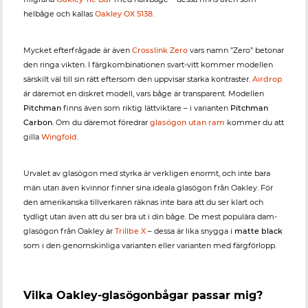
helbåge och kallas
Oakley OX 5138
.
Mycket efterfrågade är även
Crosslink Zero
vars namn ”Zero” betonar
den ringa vikten. I färgkombinationen svart-vitt kommer modellen
särskilt väl till sin rätt eftersom den uppvisar starka kontraster.
Airdrop
är däremot en diskret modell, vars båge är transparent. Modellen
Pitchman
finns även som riktig lättviktare – i varianten
Pitchman
Carbon
. Om du däremot föredrar
glasögon utan ram
kommer du att
gilla
Wingfold
.
Urvalet av glasögon med styrka är verkligen enormt, och inte bara
män utan även kvinnor finner sina ideala glasögon från Oakley. För
den amerikanska tillverkaren räknas inte bara att du ser klart och
tydligt utan även att du ser bra ut i din båge. De mest populära dam-
glasögon från Oakley är
Trillbe X
– dessa är lika snygga i
matte black
som i den genomskinliga varianten eller varianten med färgförlopp.
Vilka Oakley-glasögonbågar passar mig?