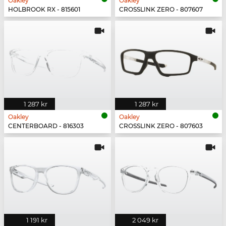
Oakley
Oakley
HOLBROOK RX - 815601
CROSSLINK ZERO - 807607
1 287 kr
1 287 kr
Oakley
Oakley
CENTERBOARD - 816303
CROSSLINK ZERO - 807603
1 191 kr
2 049 kr