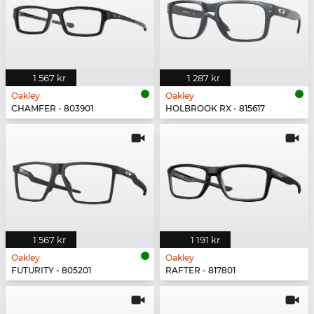
1 567 kr
1 287 kr
Oakley
Oakley
CHAMFER - 803901
HOLBROOK RX - 815617
1 567 kr
1 191 kr
Oakley
Oakley
FUTURITY - 805201
RAFTER - 817801