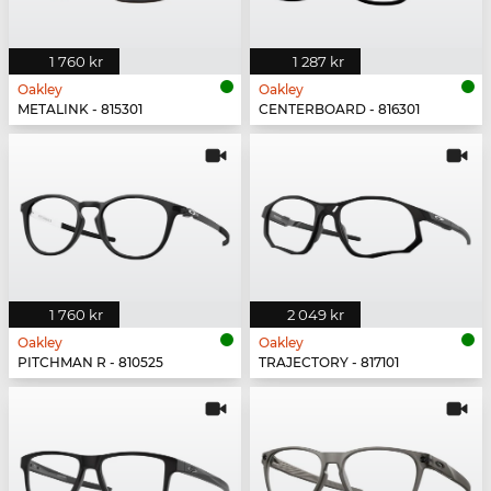
1 760 kr
1 287 kr
Oakley
Oakley
METALINK - 815301
CENTERBOARD - 816301
1 760 kr
2 049 kr
Oakley
Oakley
PITCHMAN R - 810525
TRAJECTORY - 817101