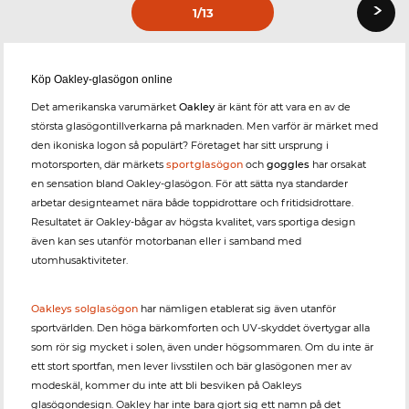
›
1
/13
Köp Oakley-glasögon online
Det amerikanska varumärket
Oakley
är känt för att vara en av de
största glasögontillverkarna på marknaden. Men varför är märket med
den ikoniska logon så populärt? Företaget har sitt ursprung i
motorsporten, där märkets
sportglasögon
och
goggles
har orsakat
en sensation bland Oakley-glasögon. För att sätta nya standarder
arbetar designteamet nära både toppidrottare och fritidsidrottare.
Resultatet är Oakley-bågar av högsta kvalitet, vars sportiga design
även kan ses utanför motorbanan eller i samband med
utomhusaktiviteter.
Oakleys solglasögon
har nämligen etablerat sig även utanför
sportvärlden. Den höga bärkomforten och UV-skyddet övertygar alla
som rör sig mycket i solen, även under högsommaren. Om du inte är
ett stort sportfan, men lever livsstilen och bär glasögonen mer av
modeskäl, kommer du inte att bli besviken på Oakleys
glasögondesign. Oakley har inte bara gjort sig ett namn på det