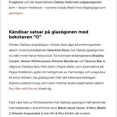
Frogskins
och de legendariska
Oakley Holbrook-solglasögonen
,
som – liksom Holbrook – numera också oftast finns tillgängliga som
glasögon
.
Kändisar satsar på glasögonen med
bokstaven ”O”
Medan Oakleys solglasögon i början bara sågs på extremsportare
såsom motorcykelstjärnan
Valentino Rossi
, har Oakley-glasögonen
nu nått minst halva Hollywood. Till exempel skådespelarna
Bradley
Cooper
,
Reese Witherspoon
,
Antonio Banderas
och
Jessica Biel
är
några av Oakleys fans. Men även i högre sfärer, som exempelvis på
Pippa Middleton, syster till hertiginnan av Cambridge och svägerska
till prins William, har glasögonen från det italienska företaget
EssilorLuxottica Group, som även innehar andra toppmärken såsom
Ray-Ban
och
Persol
, klarat sig.
Tack vare fans ur filmbranschen har Oakleys glasögon haft berömda
framträdanden i actionfilmer som
Black Hawk Down
,
X-Men, Blade
2
,
Mission Impossible 2
eller
Mr & Mrs Smith
, där endast