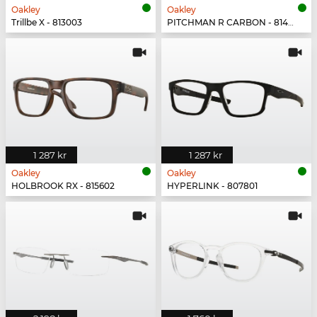
Oakley
Oakley
Trillbe X - 813003
PITCHMAN R CARBON - 814903
1 287 kr
1 287 kr
Oakley
Oakley
HOLBROOK RX - 815602
HYPERLINK - 807801