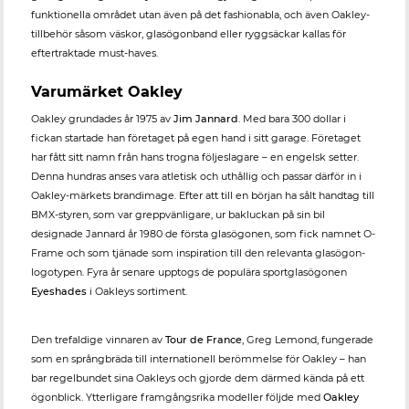
funktionella området utan även på det fashionabla, och även Oakley-
tillbehör såsom väskor, glasögonband eller ryggsäckar kallas för
eftertraktade must-haves.
Varumärket Oakley
Oakley grundades år 1975 av
Jim Jannard
. Med bara 300 dollar i
fickan startade han företaget på egen hand i sitt garage. Företaget
har fått sitt namn från hans trogna följeslagare – en engelsk setter.
Denna hundras anses vara atletisk och uthållig och passar därför in i
Oakley-märkets brandimage. Efter att till en början ha sålt handtag till
BMX-styren, som var greppvänligare, ur bakluckan på sin bil
designade Jannard år 1980 de första glasögonen, som fick namnet O-
Frame och som tjänade som inspiration till den relevanta glasögon-
logotypen. Fyra år senare upptogs de populära sportglasögonen
Eyeshades
i Oakleys sortiment.
Den trefaldige vinnaren av
Tour de France
, Greg Lemond, fungerade
som en språngbräda till internationell berömmelse för Oakley – han
bar regelbundet sina Oakleys och gjorde dem därmed kända på ett
ögonblick. Ytterligare framgångsrika modeller följde med
Oakley