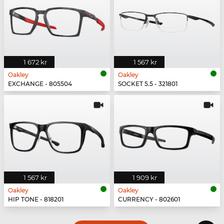
1 672 kr
1 567 kr
Oakley
Oakley
EXCHANGE - 805504
SOCKET 5.5 - 321801
1 567 kr
1 909 kr
Oakley
Oakley
HIP TONE - 818201
CURRENCY - 802601