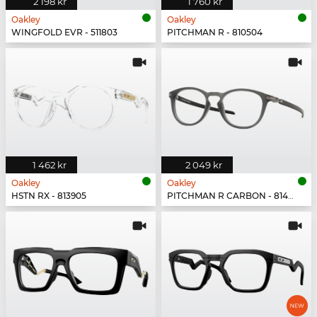
2 198 kr
1 760 kr
Oakley
Oakley
WINGFOLD EVR - 511803
PITCHMAN R - 810504
1 462 kr
2 049 kr
Oakley
Oakley
HSTN RX - 813905
PITCHMAN R CARBON - 814902