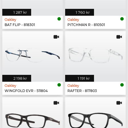
1 287 kr
1 760 kr
Oakley
Oakley
BAT FLIP - 818301
PITCHMAN R - 810501
2 198 kr
1 191 kr
Oakley
Oakley
WINGFOLD EVR - 511804
RAFTER - 817803