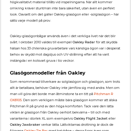
högkvalitativt material tillåts vid inspelningarna. När allt kommer
omkring kräver stuntmän inte bara säkerhet, utan även en perfekt
look. Oavsett om det gäller Oakley-glasögon eller -solglasögon – här
sätts varje modell på prov.
Oakley-glasögonbågar används även i det verkliga livet när det blir
svårt. I oktober 2010 valdes till exempel
Oakley Radar
för att skydda
hälsan hos 33 chilenska gruvarbetare vars känsliga ögon var i desperat
behov av skydd mot dagsljus och UV-strålning efter att ha varit
instängda i en kolsvart gruva i tio veckor.
Glasögonmodeller från Oakley
Som renommerad tillverkare av solglasögon och glasögon, som trots
allt är betalbara, behöver Oakley inte jämföra sig med andra. Men om
man vill göra det borde man åtminstone ta en titt på
Pitchman R
OX8105
. Den som verkligen måste bära glasögon kommer att älska
Pitchman R på grund av den höga komforten. Tack vare den lätta
vikten är glasögon från Oakley oerhört bekväma – till och med
varianterna i storlek XL som exempelvis
Oakley Flight Jacket
eller
Oakley Jawbraker
verkar lätta. Lättviktarnas drottning är dock de
filigrana
Oakley Tie Bar
med halvbåge – dessa finns även som