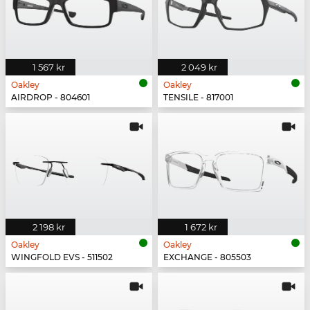
1 567 kr
2 049 kr
Oakley
Oakley
AIRDROP - 804601
TENSILE - 817001
2 198 kr
1 672 kr
Oakley
Oakley
WINGFOLD EVS - 511502
EXCHANGE - 805503