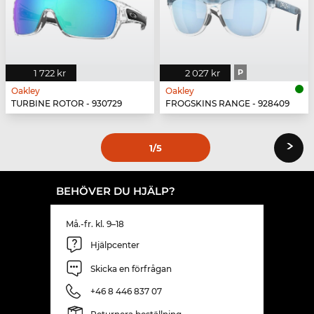
1 722 kr
2 027 kr
P
Oakley
Oakley
TURBINE ROTOR - 930729
FROGSKINS RANGE - 928409
›
1
/5
BEHÖVER DU HJÄLP?
Må.-fr. kl. 9–18
Hjälpcenter
Skicka en förfrågan
+46 8 446 837 07