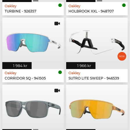
Oakley
Oakley
TURBINE - 926357
HOLBROOK XXL - 948707
1 984 kr
1 966 kr
Oakley
Oakley
CORRIDOR SQ - 941505
SUTRO LITE SWEEP - 946539