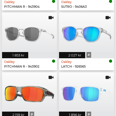
Oakley
Oakley
PITCHMAN R - 943904
SUTRO - 9406A3
1 853 kr
2 027 kr
P
Oakley
Oakley
PITCHMAN R - 943902
LATCH - 926565
2 159 kr
P
1 896 kr
P