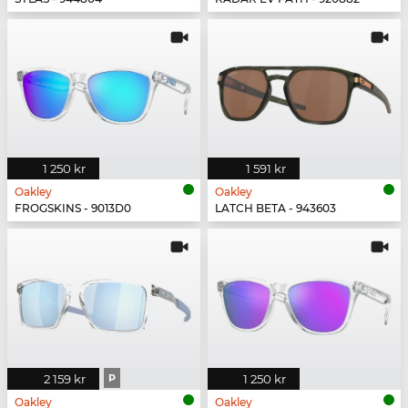
1 250 kr
1 591 kr
Oakley
Oakley
FROGSKINS - 9013D0
LATCH BETA - 943603
2 159 kr
P
1 250 kr
Oakley
Oakley