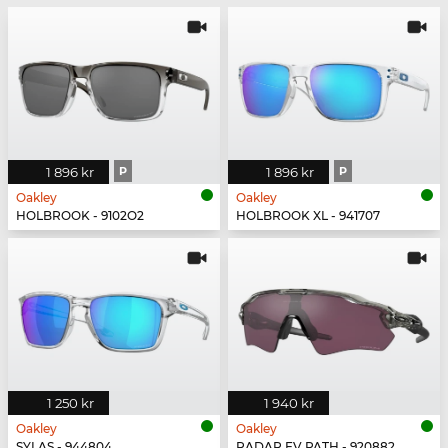
1 896 kr
P
1 896 kr
P
Oakley
Oakley
HOLBROOK - 9102O2
HOLBROOK XL - 941707
1 250 kr
1 940 kr
Oakley
Oakley
SYLAS - 944804
RADAR EV PATH - 920882