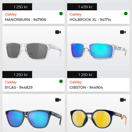
1 250 kr
1 459 kr
Oakley
Oakley
MANORBURN - 947906
HOLBROOK XL - 941714
1 250 kr
1 250 kr
Oakley
Oakley
SYLAS - 944829
GIBSTON - 944904