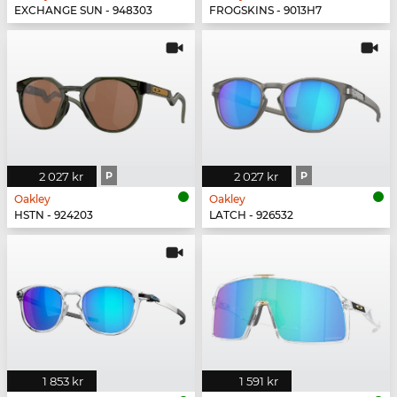
EXCHANGE SUN - 948303
FROGSKINS - 9013H7
2 027 kr
P
2 027 kr
P
Oakley
Oakley
HSTN - 924203
LATCH - 926532
1 853 kr
1 591 kr