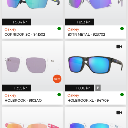
1 984 kr
1 853 kr
Oakley
Oakley
CORRIDOR SQ - 941502
BXTR METAL - 923702
1 355 kr
1 896 kr
P
Oakley
Oakley
HOLBROOK - 9102AO
HOLBROOK XL - 941709