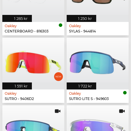
1 285 kr
1 250 kr
Oakley
Oakley
CENTERBOARD - 816303
SYLAS - 944814
1 591 kr
1 722 kr
Oakley
Oakley
SUTRO - 9406D2
SUTRO LITE S - 949603