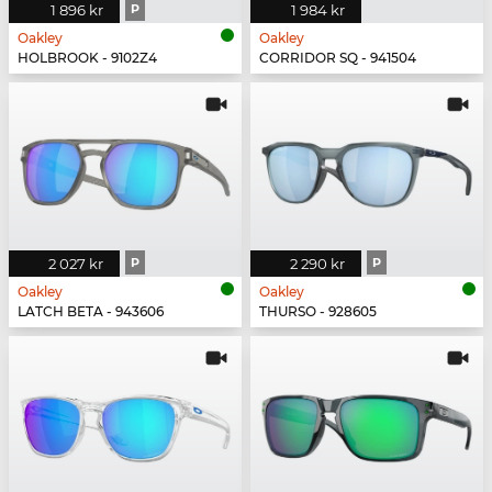
1 896 kr
P
1 984 kr
Oakley
Oakley
HOLBROOK - 9102Z4
CORRIDOR SQ - 941504
2 027 kr
P
2 290 kr
P
Oakley
Oakley
LATCH BETA - 943606
THURSO - 928605