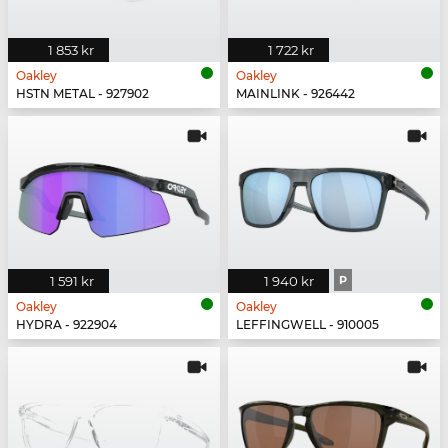
1 853 kr
1 722 kr
Oakley
Oakley
HSTN METAL - 927902
MAINLINK - 926442
1 591 kr
1 940 kr
P
Oakley
Oakley
HYDRA - 922904
LEFFINGWELL - 910005