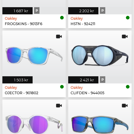
1 687 kr
P
2 202 kr
P
Oakley
Oakley
FROGSKINS - 9013F6
HSTN - 924211
1 503 kr
2 421 kr
P
Oakley
Oakley
OJECTOR - 901802
CLIFDEN - 944005