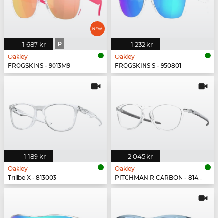
1 687 kr
P
1 232 kr
Oakley
Oakley
FROGSKINS - 9013M9
FROGSKINS S - 950801
1 189 kr
2 045 kr
Oakley
Oakley
Trillbe X - 813003
PITCHMAN R CARBON - 814903