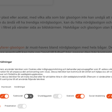
plast eller acetat, med vilka alla som bär glasögon inte kan undgå at
men du ändå vill ha trendiga nördglasögon, kan du hitta nördglasögon och
r
i filtret på vänster sida av bildskärmen. Halvbågar och glasögon utan b
farer-glasögon
är must-haves bland nördglasögon med hela bågar. De f
sa eventuellt kan tala om “mod till fulhet” här, passar den här kontrastri
yrka. I det fallet är bågen blå och glasen har en violett nyans. Därmed ä