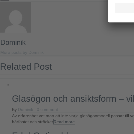
Email
Dominik
More posts by Dominik
Related Post
Glasögon och ansiktsform – vilk
By
Dominik
|
0 comment
Av erfarenhet vet man att inte varje glasögonmodell passar till v
hårfästet och sträcker
Read more