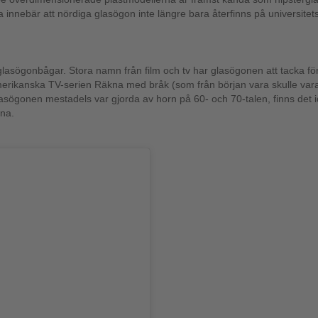
etta innebär att nördiga glasögon inte längre bara återfinns på universit
sögonbågar. Stora namn från film och tv har glasögonen att tacka för si
rikanska TV-serien Räkna med bråk (som från början vara skulle vara en
gonen mestadels var gjorda av horn på 60- och 70-talen, finns det id
ena.