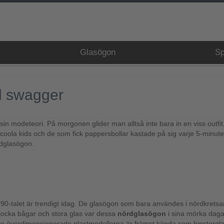
Glasögon
Sp
ll swagger
 sin modeteori. På morgonen glider man alltså inte bara in en viss outfi
e coola kids och de som fick pappersbollar kastade på sig varje 5-minut
rdglasögon.
på 1990-talet är trendigt idag. De glasögon som bara användes i nördkret
tjocka bågar och stora glas var dessa
nördglasögon
i sina mörka dagar
 De överdimensionerade plastmodellerna är främst kända som hipstergl