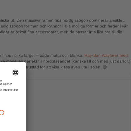
t sticka ut. Den massiva ramen hos nördglasögon dominerar ansiktet,
 solglasögon för män och kvinnor i alla möjliga former och färger i vår
ågar är också fina accessoarer, men de passar inte lika bra till din
inns i olika färger – både matta och blanka.
Ray-Ban Wayfarer med
ka modellen perfekt till nördutseendet (kanske till och med just därför.)
r du perfekt utrustad för att visa klass även ute i solen. 😉