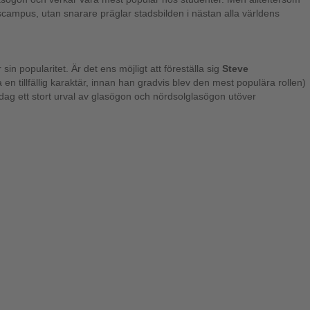
etscampus, utan snarare präglar stadsbilden i nästan alla världens
n popularitet. Är det ens möjligt att föreställa sig
Steve
 tillfällig karaktär, innan han gradvis blev den mest populära rollen)
ag ett stort urval av glasögon och nördsolglasögon utöver