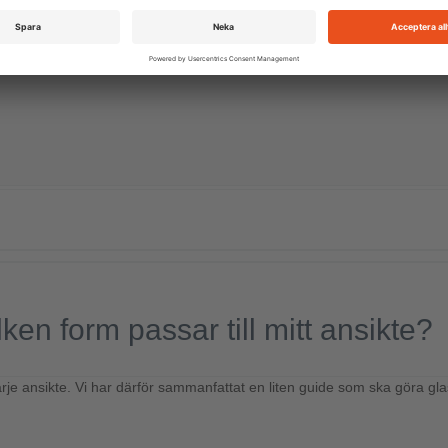
en form passar till mitt ansikte?
arje ansikte. Vi har därför sammanfattat en liten guide som ska göra gl