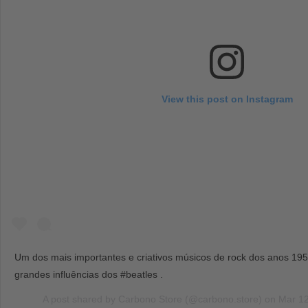
View this post on Instagram
Um dos mais importantes e criativos músicos de rock dos anos 19
grandes influências dos #beatles .
A post shared by
Carbono Store
(@carbono.store) on
Mar 12