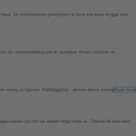
st-have. De polariserande glasögonen är dock inte bara snygga utan
p om din synnedsättning inte är utpräglad. Annars kommer du
ning och rening av ögonen. Mörkläggning – genom denna övning
Read more
en bakom sig och ser istället riktigt coola ut. Tiderna då barn blev