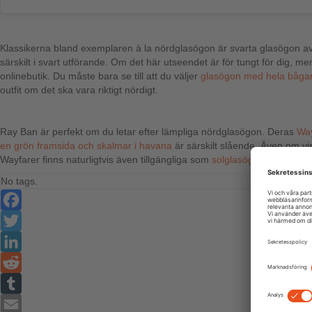
Klassikerna bland exemplaren à la nördglasögon är svarta glasögon av 
särskilt i svart utförande. Om det här utseendet är för tungt för dig, 
onlinebutik. Du måste bara se till att du väljer
glasögon med hela båga
outfit om det ska vara riktigt nördigt.
Ray Ban är perfekt om du letar efter lämpliga nördglasögon. Deras
Way
en grön framsida och skalmar i havana
är särskilt slående. Även om vis
Wayfarer finns naturligtvis även tillgängliga som
solglasögon
i din synst
No tags.
Facebook
Twitter
LinkedIn
Reddit
Tumblr