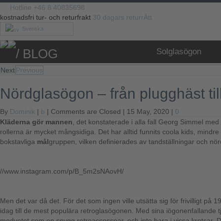
Hotline +46 8 40835698
kostnadsfri tur- och returfrakt
30 dagars returrÄtt
Svenska
/ BLOG
Solglasögon
Next
Previous
Nördglasögon – från plugghäst ti
By
Dominik
|
b
|
Comments are Closed
| 15 May, 2020 |
0
Kläderna gör mannen
, det konstaterade i alla fall Georg Simmel med
rollerna är mycket mångsidiga. Det har alltid funnits coola kids, mindr
bokstavliga
mål
gruppen, vilken definierades av tandställningar och nö
//www.instagram.com/p/B_5m2sNAovH/
Men det var då det. För det som ingen ville utsätta sig för frivilligt 
idag till de mest populära retroglasögonen. Med sina iögonenfallande 
medvetet som en snygg retroaccessoar, och inte bara i vissa kretsar.