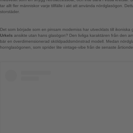
tar allt fler människor varje tillfälle i akt att använda nördglasögon. D
storstäder.
Det som började som en pinsam modemiss har utvecklats till ikoniska gla
Urkels
ansikte utan hans glasögon? Den livliga karaktären från den ame
bär en överdimensionerad sköldpaddsmönstrad modell. Medan nördglasö
hornglasögonen, som sprider lite vintage-vibe från de senaste årtiond