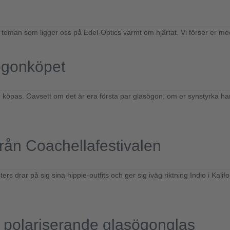
an som ligger oss på Edel-Optics varmt om hjärtat. Vi förser er med allt
sögonköpet
e köpas. Oavsett om det är era första par glasögon, om er synstyrka har 
från Coachellafestivalen
rs drar på sig sina hippie-outfits och ger sig iväg riktning Indio i Kali
e polariserande glasögonglas