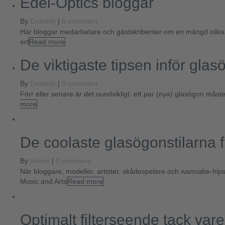
Edel-Optics bloggar
By
Dominik
|
0 comment
Här bloggar medarbetare och gästskribenter om en mängd olika tem
ert
Read more
De viktigaste tipsen inför gla
By
Dominik
|
0 comment
Förr eller senare är det oundvikligt: ett par (nya) glasögon måst
more
De coolaste glasögonstilarna 
By
admin
|
0 comment
När bloggare, modeller, artister, skådespelare och wannabe-hipste
Music and Arts
Read more
Optimalt filterseende tack var