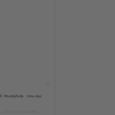
50: #buddyholly . Uma das
, 2020 at 10:15am PDT