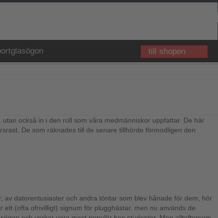
ortglasögon
till shopen
t, utan också in i den roll som våra medmänniskor uppfattar. De här
ersrast. De som räknades till de senare tillhörde förmodligen den
sar, av datorentusiaster och andra töntar som blev hånade för dem, hör
 ett (ofta ofrivilligt) signum för plugghästar, men nu används de
asögon och verkar vara mest populär hos studenter. Men allteftersom