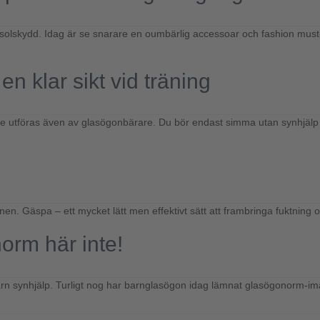
kt solskydd. Idag är se snarare en oumbärlig accessoar och fashion mu
n klar sikt vid träning
dare utföras även av glasögonbärare. Du bör endast simma utan synhjäl
r ögonen. Gäspa – ett mycket lätt men effektivt sätt att frambringa fukt
orm här inte!
arn synhjälp. Turligt nog har barnglasögon idag lämnat glasögonorm-imag