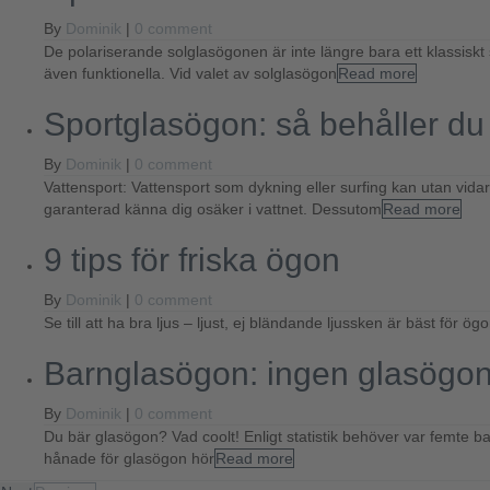
By
Dominik
|
0 comment
De polariserande solglasögonen är inte längre bara ett klassis
även funktionella. Vid valet av solglasögon
Read more
Sportglasögon: så behåller du e
By
Dominik
|
0 comment
Vattensport: Vattensport som dykning eller surfing kan utan vi
garanterad känna dig osäker i vattnet. Dessutom
Read more
9 tips för friska ögon
By
Dominik
|
0 comment
Se till att ha bra ljus – ljust, ej bländande ljussken är bäst fö
Barnglasögon: ingen glasögon
By
Dominik
|
0 comment
Du bär glasögon? Vad coolt! Enligt statistik behöver var femte b
hånade för glasögon hör
Read more