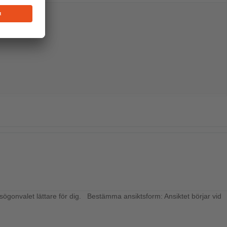
asögonvalet lättare för dig. Bestämma ansiktsform: Ansiktet börjar vid