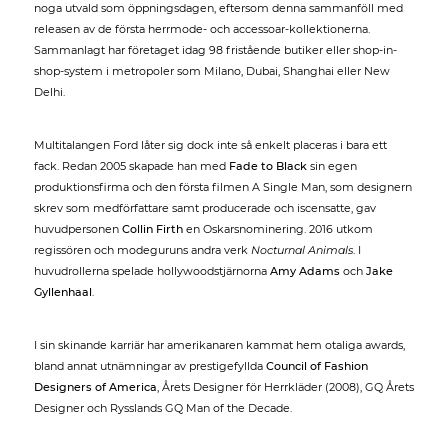
noga utvald som öppningsdagen, eftersom denna sammanföll med
releasen av de första herrmode- och accessoar-kollektionerna.
Sammanlagt har företaget idag 98 fristående butiker eller shop-in-
shop-system i metropoler som Milano, Dubai, Shanghai eller New
Delhi.
Multitalangen Ford låter sig dock inte så enkelt placeras i bara ett
fack. Redan 2005 skapade han med
Fade to Black
sin egen
produktionsfirma och den första filmen A Single Man, som designern
skrev som medförfattare samt producerade och iscensatte, gav
huvudpersonen
Collin Firth
en Oskarsnominering. 2016 utkom
regissören och modeguruns andra verk
Nocturnal Animals
. I
huvudrollerna spelade hollywoodstjärnorna
Amy Adams
och
Jake
Gyllenhaal
.
I sin skinande karriär har amerikanaren kammat hem otaliga awards,
bland annat utnämningar av prestigefyllda
Council of Fashion
Designers of America
, Årets Designer för Herrkläder (2008), GQ Årets
Designer och Rysslands GQ Man of the Decade.