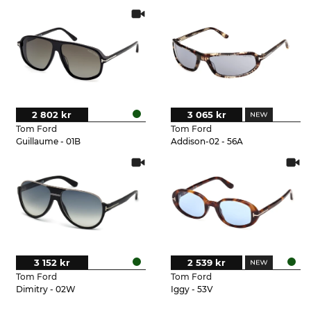
2 802 kr
3 065 kr
Tom Ford
Tom Ford
Guillaume - 01B
Addison-02 - 56A
3 152 kr
2 539 kr
Tom Ford
Tom Ford
Dimitry - 02W
Iggy - 53V