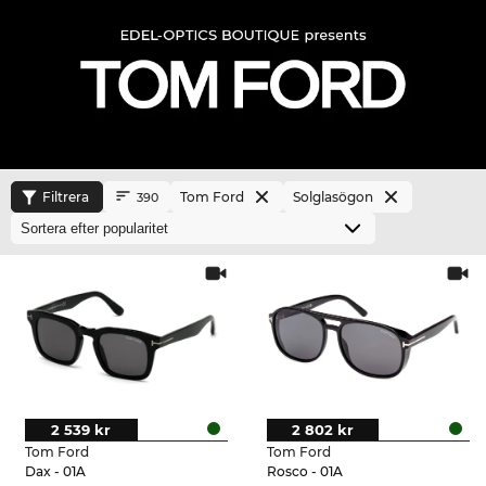
Filtrera
Tom Ford
Solglasögon
390
2 539 kr
2 802 kr
Tom Ford
Tom Ford
Dax - 01A
Rosco - 01A