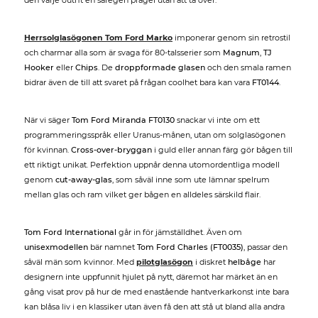
den varje outfit en säregen prägel utan att ta över.
Herrsolglasögonen Tom Ford Marko
imponerar genom sin retrostil
och charmar alla som är svaga för 80-talsserier som
Magnum
,
TJ
Hooker
eller
Chips
. De
droppformade glasen
och den smala ramen
bidrar även de till att svaret på frågan coolhet bara kan vara
FT0144
.
När vi säger
Tom Ford Miranda FT0130
snackar vi inte om ett
programmeringsspråk eller Uranus-månen, utan om solglasögonen
för kvinnan.
Cross-over-bryggan
i guld eller annan färg gör bågen till
ett riktigt unikat. Perfektion uppnår denna utomordentliga modell
genom
cut-away-glas
, som såväl inne som ute lämnar spelrum
mellan glas och ram vilket ger bågen en alldeles särskild flair.
Tom Ford International
går in för jämställdhet. Även om
unisexmodellen
bär namnet
Tom Ford Charles (FT0035)
, passar den
såväl män som kvinnor. Med
pilotglasögon
i diskret
helbåge
har
designern inte uppfunnit hjulet på nytt, däremot har märket än en
gång visat prov på hur de med enastående hantverkarkonst inte bara
kan blåsa liv i en klassiker utan även få den att stå ut bland alla andra