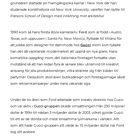
grundaren startade sin framgångsrika karriär i New York där han
studerade konsthistoria vid
New York University
, varefter han bytte till
Parsons School of Design
med inriktning mot arkitektur.
1990 kom så hans första stora karriärskliv.
Ford
som är född i
Austin,
Texas
, och uppvuxen i
Santa Fe, New Mexico
, flyttade till Milano för
att jobba som designer för dammode hos
Gucci
. Inom kort hjälpte
han det då vacklande modemärket att uppnå sin nya glans. Hans
kometlika uppgång inom det italienska företaget fortsatte utan
motstånd så att han redan fyra år senare blev utnämnd till kreativt
ansvarig för alla produktionslinjer, vilka sträckte sig från kläder till
parfymer. Dessutom stod även butiksdesign och företagsimage såväl
som reklamkampanjer under hans vakande öga.
Under de tio åren som Ford arbetade som kreativ direktör hos Gucci
och var aktiv i
Gucci-gruppen
ökade omsättningen från 230 miljoner
dollar år 1994 till nästan 3 miljarder dollar år 2003, vilket gjorde Gucci
till ett av de största och mest lönsamma lyxmärkena i världen. Allt
som allt hade Gucci-gruppen ett värde av 10 miljarder dollar när Ford
tog sitt avsked.