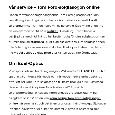
Vår service – Tom Ford-solglasögon online
Har du fortfarande frågor angående Tom Ford glasögon eller din
beställning kan du gärna kontakta vår
kundservice
på ett
lokalt
telefonnummer
. Om du hellre vill ha personlig rådgivning är du mer
än välkommen ner till våra
butiker
i Hamburg – även här är vi
behjälpliga med råd. När du har bestämt dig för dina solglasögon kan
du välja mellan
standard
- eller
expressleverans
. Om solglasögonen
inte faller dig i smaken kan du skicka tillbaka produkten med fri retur.
Individuellt slipade glas med styrka
kan dock inte återbetalas.
Om Edel-Optics
Vi är specialisterna för dina glasögon. Vårt motto ”
SEE AND BE SEEN
”
speglar vårt intresse för mode och vår modemedvetenhet. Letar du
efter ett par Tom Ford-solglasögon till bästa möjliga pris i klass med
de som du kan hitta på en Tom Ford-outlet? Prisvärda
solglasögonbågar är hos oss ingen endagsföreteelse, utan vi har
oslagbara priser så att du kan
köpa billiga Tom Ford-solglasögon
online
när som helst, och det är en grundsten i vårt koncept. Sju dagar
i veckan, oavsett var eller när, garanterar vi att våra prisförslag ger
intrycket av en ständig
rea
.