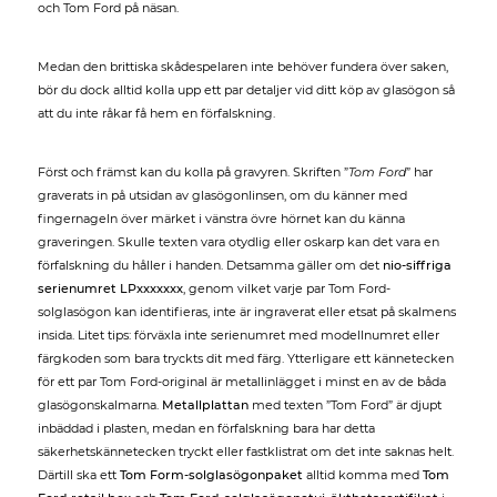
och Tom Ford på näsan.
Medan den brittiska skådespelaren inte behöver fundera över saken,
bör du dock alltid kolla upp ett par detaljer vid ditt köp av glasögon så
att du inte råkar få hem en förfalskning.
Först och främst kan du kolla på gravyren. Skriften ”
Tom Ford
” har
graverats in på utsidan av glasögonlinsen, om du känner med
fingernageln över märket i vänstra övre hörnet kan du känna
graveringen. Skulle texten vara otydlig eller oskarp kan det vara en
förfalskning du håller i handen. Detsamma gäller om det
nio-siffriga
serienumret LPxxxxxxx
, genom vilket varje par Tom Ford-
solglasögon kan identifieras, inte är ingraverat eller etsat på skalmens
insida. Litet tips: förväxla inte serienumret med modellnumret eller
färgkoden som bara tryckts dit med färg. Ytterligare ett kännetecken
för ett par Tom Ford-original är metallinlägget i minst en av de båda
glasögonskalmarna.
Metallplattan
med texten ”Tom Ford” är djupt
inbäddad i plasten, medan en förfalskning bara har detta
säkerhetskännetecken tryckt eller fastklistrat om det inte saknas helt.
Därtill ska ett
Tom Form-solglasögonpaket
alltid komma med
Tom