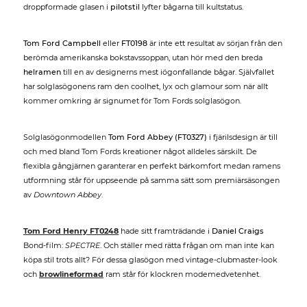
droppformade glasen i
pilotstil
lyfter bågarna till kultstatus.
Tom Ford Campbell
eller
FT0198
är inte ett resultat av sörjan från den
berömda amerikanska bokstavssoppan, utan hör med den breda
helramen
till en av designerns mest iögonfallande bågar. Självfallet
har solglasögonens ram den coolhet, lyx och glamour som när allt
kommer omkring är signumet för Tom Fords solglasögon.
Solglasögonmodellen
Tom Ford Abbey (FT0327)
i fjärilsdesign är till
och med bland Tom Fords kreationer något alldeles särskilt. De
flexibla gångjärnen garanterar en perfekt bärkomfort medan ramens
utformning står för uppseende på samma sätt som premiärsäsongen
av
Downtown Abbey
.
Tom Ford Henry FT0248
hade sitt framträdande i
Daniel Craigs
Bond-film:
SPECTRE
. Och ställer med rätta frågan om man inte kan
köpa stil trots allt? För dessa glasögon med vintage-clubmaster-look
och
browlineformad
ram står för klockren modemedvetenhet.