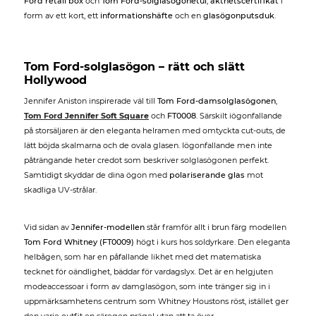
Ford retail box
och
Tom Ford-solglasögonetui
,
äkthetscertifikat
i
form av ett kort, ett
informationshäfte
och en
glasögonputsduk
.
Tom Ford-solglasögon – rätt och slätt
Hollywood
Jennifer Aniston inspirerade väl till
Tom Ford-damsolglasögonen
,
Tom Ford Jennifer Soft Square
och
FT0008
. Särskilt iögonfallande
på storsäljaren är den eleganta helramen med omtyckta cut-outs, de
lätt böjda skalmarna och de ovala glasen. Iögonfallande men inte
påträngande heter credot som beskriver solglasögonen perfekt.
Samtidigt skyddar de dina ögon med
polariserande glas
mot
skadliga UV-strålar.
Vid sidan av
Jennifer-modellen
står framför allt i brun färg modellen
Tom Ford Whitney (FT0009)
högt i kurs hos soldyrkare. Den eleganta
helbågen, som har en påfallande likhet med det matematiska
tecknet för oändlighet, bäddar för vardagslyx. Det är en helgjuten
modeaccessoar i form av damglasögon, som inte tränger sig in i
uppmärksamhetens centrum som Whitney Houstons röst, istället ger