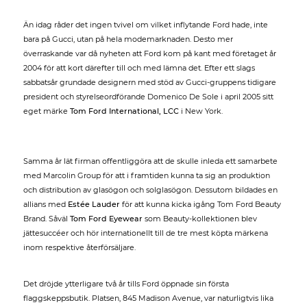
Än idag råder det ingen tvivel om vilket inflytande Ford hade, inte
bara på Gucci, utan på hela modemarknaden. Desto mer
överraskande var då nyheten att Ford kom på kant med företaget år
2004 för att kort därefter till och med lämna det. Efter ett slags
sabbatsår grundade designern med stöd av Gucci-gruppens tidigare
president och styrelseordförande Domenico De Sole i april 2005 sitt
eget märke
Tom Ford International, LCC
i New York.
Samma år lät firman offentliggöra att de skulle inleda ett samarbete
med Marcolin Group för att i framtiden kunna ta sig an produktion
och distribution av glasögon och solglasögon. Dessutom bildades en
allians med
Estée Lauder
för att kunna kicka igång Tom Ford Beauty
Brand. Såväl
Tom Ford Eyewear
som Beauty-kollektionen blev
jättesuccéer och hör internationellt till de tre mest köpta märkena
inom respektive återförsäljare.
Det dröjde ytterligare två år tills Ford öppnade sin första
flaggskeppsbutik. Platsen, 845 Madison Avenue, var naturligtvis lika