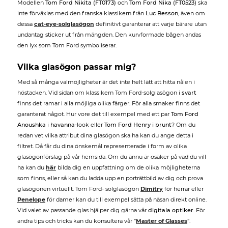
Modellen
Tom Ford Nikita (FT0173)
och
Tom Ford Nika (FT0523)
ska
inte förväxlas med den franska klassikern från
Luc Besson
, även om
dessa
cat-eye-solglasögon
definitivt garanterar att varje bärare utan
undantag sticker ut från mängden. Den kurvformade bågen andas
den lyx som Tom Ford symboliserar.
Vilka glasögon passar mig?
Med så många valmöjligheter är det inte helt lätt att hitta nålen i
höstacken. Vid sidan om klassikern Tom Ford-solglasögon i
svart
finns det ramar i alla möjliga olika färger. För alla smaker finns det
garanterat något. Hur vore det till exempel med ett par
Tom Ford
Anoushka
i
havanna
-look eller
Tom Ford Henry i brunt
? Om du
redan vet vilka attribut dina glasögon ska ha kan du ange detta i
filtret. Då får du dina önskemål representerade i form av olika
glasögonförslag på vår hemsida. Om du ännu är osäker på vad du vill
ha kan du
här
bilda dig en uppfattning om de olika möjligheterna
som finns, eller så kan du ladda upp en porträttbild av dig och prova
glasögonen virtuellt. Tom Ford- solglasögon
Dimitry
för herrar eller
Penelope
för damer kan du till exempel sätta på näsan direkt online.
Vid valet av passande glas hjälper dig gärna vår
digitala optiker
. För
andra tips och tricks kan du konsultera vår ”
Master of Glasses
”.