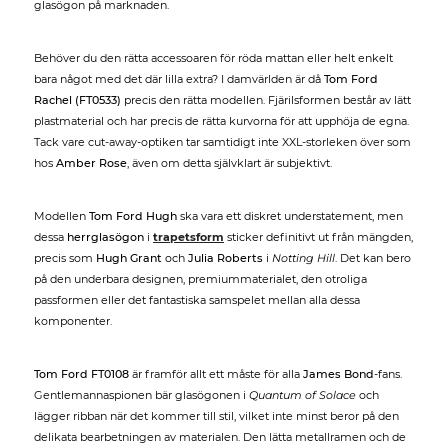
glasögon på marknaden.
Behöver du den rätta accessoaren för röda mattan eller helt enkelt
bara något med det där lilla extra? I damvärlden är då
Tom Ford
Rachel (FT0533)
precis den rätta modellen. Fjärilsformen består av lätt
plastmaterial och har precis de rätta kurvorna för att upphöja de egna.
Tack vare cut-away-optiken tar samtidigt inte XXL-storleken över som
hos
Amber Rose
, även om detta självklart är subjektivt.
Modellen
Tom Ford Hugh
ska vara ett diskret understatement, men
dessa
herrglasögon
i
trapetsform
sticker definitivt ut från mängden,
precis som
Hugh Grant
och
Julia Roberts
i
Notting Hill
. Det kan bero
på den underbara designen, premiummaterialet, den otroliga
passformen eller det fantastiska samspelet mellan alla dessa
komponenter.
Tom Ford FT0108
är framför allt ett måste för alla
James Bond
-fans.
Gentlemannaspionen bär glasögonen i
Quantum of Solace
och
lägger ribban när det kommer till stil, vilket inte minst beror på den
delikata bearbetningen av materialen. Den lätta metallramen och de