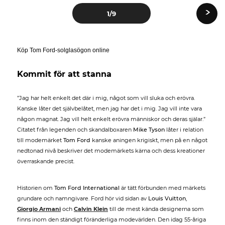
›
1
/9
Köp Tom Ford-solglasögon online
Kommit för att stanna
”Jag har helt enkelt det där i mig, något som vill sluka och erövra.
Kanske låter det självbelåtet, men jag har det i mig. Jag vill inte vara
någon magnat. Jag vill helt enkelt erövra människor och deras själar.”
Citatet från legenden och skandalboxaren
Mike Tyson
låter i relation
till modemärket
Tom Ford
kanske aningen krigiskt, men på en något
nedtonad nivå beskriver det modemärkets kärna och dess kreationer
överraskande precist.
Historien om
Tom Ford International
är tätt förbunden med märkets
grundare och namngivare. Ford hör vid sidan av
Louis Vuitton
,
Giorgio Armani
och
Calvin Klein
till de mest kända designerna som
finns inom den ständigt föränderliga modevärlden. Den idag 55-åriga