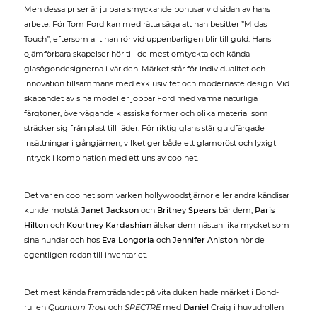
Men dessa priser är ju bara smyckande bonusar vid sidan av hans
arbete. För Tom Ford kan med rätta säga att han besitter ”Midas
Touch”, eftersom allt han rör vid uppenbarligen blir till guld. Hans
ojämförbara skapelser hör till de mest omtyckta och kända
glasögondesignerna i världen. Märket står för individualitet och
innovation tillsammans med exklusivitet och modernaste design. Vid
skapandet av sina modeller jobbar Ford med varma naturliga
färgtoner, övervägande klassiska former och olika material som
sträcker sig från plast till läder. För riktig glans står guldfärgade
insättningar i gångjärnen, vilket ger både ett glamoröst och lyxigt
intryck i kombination med ett uns av coolhet.
Det var en coolhet som varken hollywoodstjärnor eller andra kändisar
kunde motstå.
Janet Jackson
och
Britney Spears
bär dem,
Paris
Hilton
och
Kourtney Kardashian
älskar dem nästan lika mycket som
sina hundar och hos
Eva Longoria
och
Jennifer Aniston
hör de
egentligen redan till inventariet.
Det mest kända framträdandet på vita duken hade märket i Bond-
rullen
Quantum Trost
och
SPECTRE
med
Daniel
Craig i huvudrollen