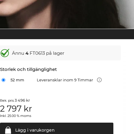
Ännu
4
FT0613 på lager
Storlek och tillgänglighet
52 mm
Leveransklar inom 9 Timmar
3 496 kr
Rek. pris
2 797
kr
Inkl. 25.00 % moms
Lägg i
varukorgen