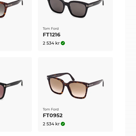
r online-shop kan du lita på ett garanterat
 genast skicka produkten till dig. I vår online-
Tom Ford
oligt låga pris får du FT0613 inte ens på REA hos
FT1216
2 534 kr
Tom Ford
FT0952
2 534 kr