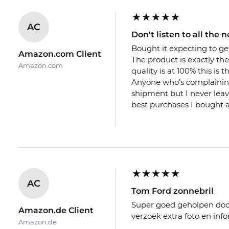
AC
Don't listen to all th
Bought it expecting to ge
Amazon.com Client
The product is exactly th
Amazon.com
quality is at 100% this is
Anyone who's complaining 
shipment but I never leav
best purchases I bought 
AC
Tom Ford zonnebril
Super goed geholpen door 
Amazon.de Client
verzoek extra foto en inf
Amazon.de