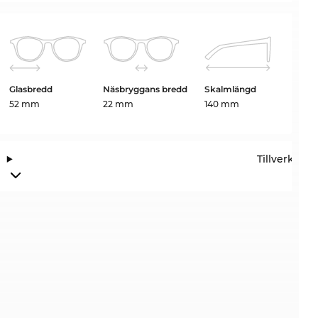
Glasbredd
Näsbryggans bredd
Skalmlängd
52 mm
22 mm
140 mm
Tillverkari