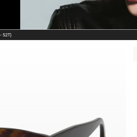
- 52T)