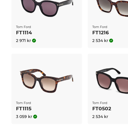
vardags. Precis som med alla andra solglasögon i vå
UV400
-skydd
.
Glasögonen finns på lager. Om du beställer nu kan vi
Tom Ford
Tom Ford
shop erbjuder vi konstant låga priser. Till detta otr
FT1114
FT1216
andra.
2 971 kr
2 534 kr
Tom Ford
Tom Ford
FT1115
FT0502
3 059 kr
2 534 kr