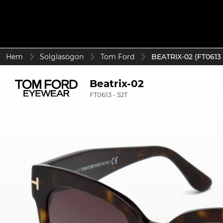
Hem
Solglasögon
Tom Ford
BEATRIX-02 (FT0613 
Beatrix-02
FT0613 - 52T