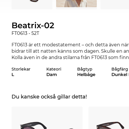
Beatrix-02
FT0613 - 52T
FT0613 är ett modestatement – och detta även när 
bidrar till att natten känns som dagen. Skulle en ann
Kolla även in de andra stilarna från FT0613 som finn
Ford
.
Storlekar
Kateori
Bågtyp
Bågfärg
L
Dam
Helbåge
Dunkel
Bågen är designad särskilt för äkta
power
kvinnor
.
starka uttrycket förbinds till en klassisk stilfullhe
infattade. Den som är övertygad om att bära glasö
undantagsfall ta till andra alternativ. Den fyrkanti
Du kanske också gillar detta!
uttrycksstarkt fokuserar på en rakryggad personli
lång hållbarhet med en hög bärkomfort. FT0613 si
glasögon är alltid eleganta och stiliga. Färgbete
glas en särskild röd färgton. I samband med glas för
modernt syfte, den förvränger dock omvärldens färg