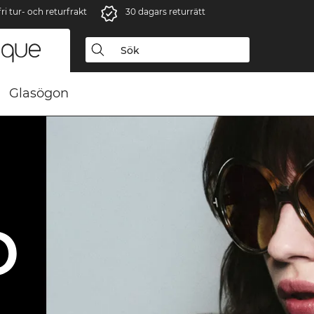
i tur- och returfrakt
30 dagars returrätt
Glasögon