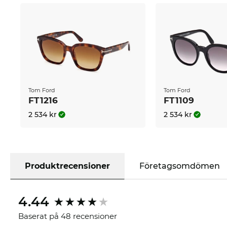
Tom Ford
Tom Ford
FT1216
FT1109
2 534 kr
2 534 kr
Produktrecensioner
Företagsomdömen
4.44
Baserat på 48 recensioner