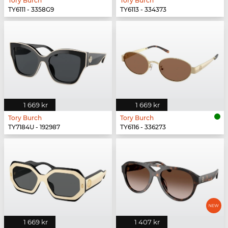
Tory Burch
Tory Burch
TY6111 - 3358G9
TY6113 - 334373
1 669 kr
1 669 kr
Tory Burch
Tory Burch
TY7184U - 192987
TY6116 - 336273
1 669 kr
1 407 kr