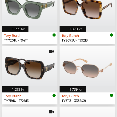
1 599 kr
1 879 kr
Tory Burch
Tory Burch
TY7201U - 194111
TY9075U - 199213
1 599 kr
1 739 kr
Tory Burch
Tory Burch
TY7191U - 172813
TY6113 - 3358G9