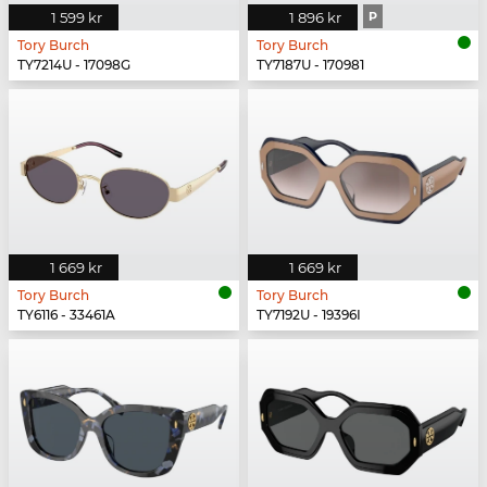
1 599 kr
1 896 kr
P
Tory Burch
Tory Burch
TY7214U - 17098G
TY7187U - 170981
1 669 kr
1 669 kr
Tory Burch
Tory Burch
TY6116 - 33461A
TY7192U - 19396I