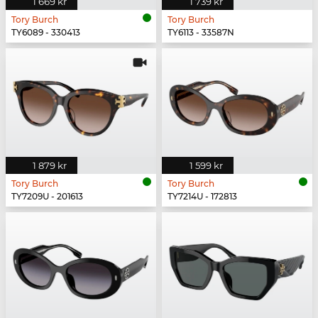
1 669 kr
1 739 kr
Tory Burch
Tory Burch
TY6089 - 330413
TY6113 - 33587N
1 879 kr
1 599 kr
Tory Burch
Tory Burch
TY7209U - 201613
TY7214U - 172813