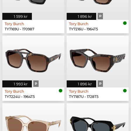
1 599 kr
1 896 kr
P
Tory Burch
Tory Burch
TY7169U - 170987
TY7216U - 1964T5
1 993 kr
P
1 896 kr
P
Tory Burch
Tory Burch
TY7224U - 1964T5
TY7187U - 1728T5