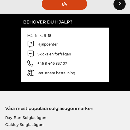
›
1
/4
BEHÖVER DU HJÄLP?
Må.-fr. kl. 9–18
Hjälpcenter
Skicka en förfrågan
+46 8 446 837 07
Returnera beställning
Våra mest populära solglasögonmärken
Ray-Ban Solglasögon
Oakley Solglasögon