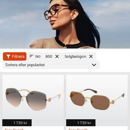
Filtrera
850
Solglasögon
190
1 739 kr
1 739 kr