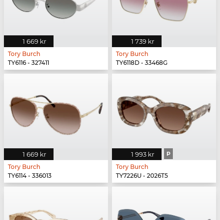
1 669 kr
1 739 kr
Tory Burch
Tory Burch
TY6116 - 327411
TY6118D - 33468G
1 669 kr
1 993 kr
P
Tory Burch
Tory Burch
TY6114 - 336013
TY7226U - 2026T5