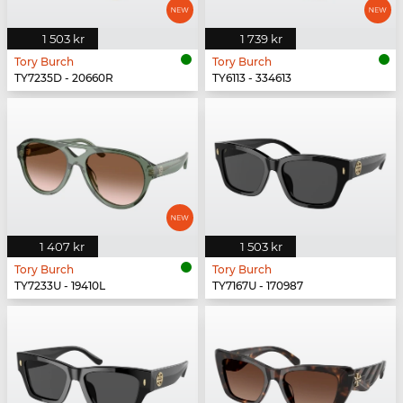
1 503 kr
1 739 kr
Tory Burch
Tory Burch
TY7235D - 20660R
TY6113 - 334613
1 407 kr
1 503 kr
Tory Burch
Tory Burch
TY7233U - 19410L
TY7167U - 170987