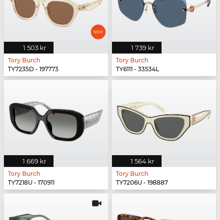
1 503 kr
1 739 kr
Tory Burch
Tory Burch
TY7235D - 197773
TY6111 - 33534L
1 669 kr
1 564 kr
Tory Burch
Tory Burch
TY7218U - 170911
TY7206U - 198887