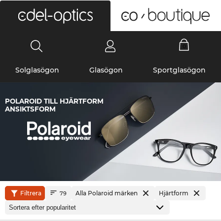
0
Solglasögon
Glasögon
Sportglasögon
POLAROID TILL HJÄRTFORM
ANSIKTSFORM
Filtrera
Alla Polaroid märken
Hjärtform
79