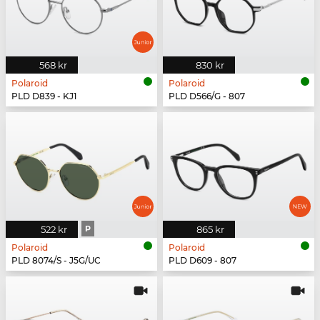
568 kr
830 kr
Polaroid
Polaroid
PLD D839 - KJ1
PLD D566/G - 807
522 kr
P
865 kr
Polaroid
Polaroid
PLD 8074/S - J5G/UC
PLD D609 - 807