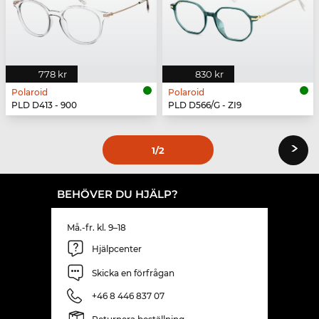
778 kr
830 kr
Polaroid
Polaroid
PLD D413 - 900
PLD D566/G - ZI9
›
1
/2
BEHÖVER DU HJÄLP?
Må.-fr. kl. 9–18
Hjälpcenter
Skicka en förfrågan
+46 8 446 837 07