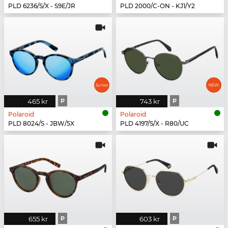
PLD 6236/S/X - S9E/JR
PLD 2000/C-ON - KJ1/Y2
465 kr
P
743 kr
P
Polaroid
Polaroid
PLD 8024/S - JBW/5X
PLD 4197/S/X - R80/UC
655 kr
P
603 kr
P