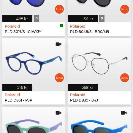
465 kr
P
511 kr
P
Polaroid
Polaroid
PLD 8019/S - CIW/JY
PLD 8048/S - BR0/M9
516 kr
568 kr
Polaroid
Polaroid
PLD D831 - PJP
PLD D839 - 84J