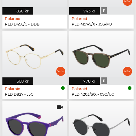
830 kr
743 kr
P
Polaroid
Polaroid
PLD D456/G - DDB
PLD 4197/S/X - J5G/M9
568 kr
778 kr
P
Polaroid
Polaroid
PLD D827 - J5G
PLD 4203/S/X - 09Q/UC