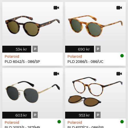
534 kr
P
690 kr
P
Polaroid
Polaroid
PLD 6042/S - 086/SP
PLD 2086/S - 086/UC
603 kr
P
953 kr
P
Polaroid
Polaroid
PLD 2053/S - 2F7/M9
PLD 6137/CS - 086/SP