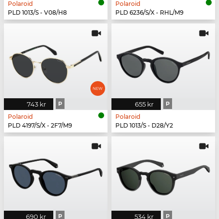
Polaroid
Polaroid
PLD 1013/S - V08/H8
PLD 6236/S/X - RHL/M9
743 kr
P
655 kr
P
Polaroid
Polaroid
PLD 4197/S/X - 2F7/M9
PLD 1013/S - D28/Y2
690 kr
P
534 kr
P