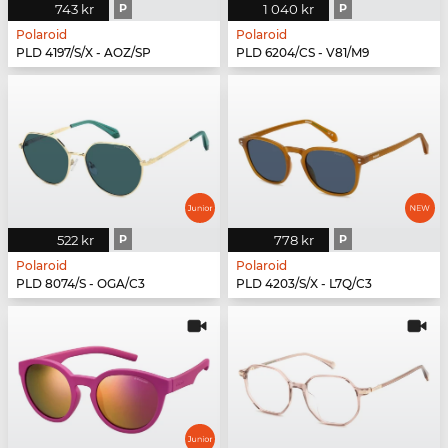
743 kr
P
1 040 kr
P
Polaroid
Polaroid
PLD 4197/S/X - AOZ/SP
PLD 6204/CS - V81/M9
522 kr
P
778 kr
P
Polaroid
Polaroid
PLD 8074/S - OGA/C3
PLD 4203/S/X - L7Q/C3