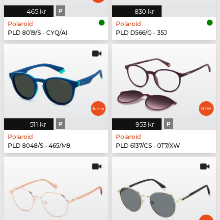
465 kr
P
830 kr
Polaroid
Polaroid
PLD 8019/S - CYQ/AI
PLD D566/G - 35J
511 kr
P
953 kr
P
Polaroid
Polaroid
PLD 8048/S - 465/M9
PLD 6137/CS - 0T7/XW