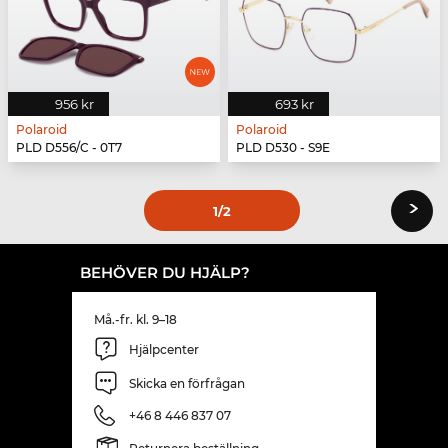
956 kr
693 kr
Polaroid
Polaroid
PLD D556/C - 0T7
PLD D530 - S9E
›
1
/2
BEHÖVER DU HJÄLP?
Må.-fr. kl. 9–18
Hjälpcenter
Skicka en förfrågan
+46 8 446 837 07