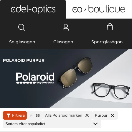
0
Solglasögon
Glasögon
Sportglasögon
POLAROID PURPUR
Filtrera
Alla Polaroid märken
Purpur
66