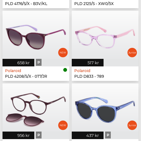
PLD 4176/S/X - B3V/KL
PLD 2125/S - XW0/5X
658 kr
P
517 kr
Polaroid
Polaroid
PLD 4208/S/X - 0T7/JR
PLD D833 - 789
956 kr
P
437 kr
P