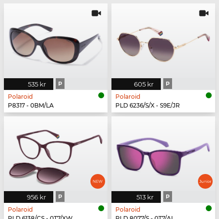
535 kr
P
605 kr
P
Polaroid
Polaroid
P8317 - 0BM/LA
PLD 6236/S/X - S9E/JR
956 kr
P
513 kr
P
Polaroid
Polaroid
PLD 6138/CS - 0T7/XW
PLD 8077/S - 0T7/AI