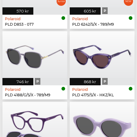
570 kr
605 kr
P
Polaroid
Polaroid
PLD D853 - 0T7
PLD 6242/S/X - 789/M9
746 kr
P
868 kr
P
Polaroid
Polaroid
PLD 4188/G/S/X - 789/M9
PLD 4175/S/X - HKZ/KL