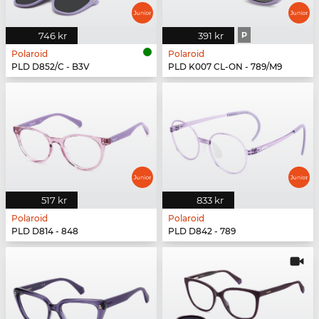
746 kr
391 kr
P
Polaroid
Polaroid
PLD D852/C - B3V
PLD K007 CL-ON - 789/M9
517 kr
833 kr
Polaroid
Polaroid
PLD D814 - 848
PLD D842 - 789