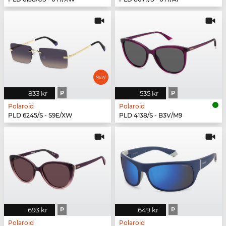
833 kr
P
535 kr
P
Polaroid
Polaroid
PLD 6245/S - S9E/XW
PLD 4138/S - B3V/M9
693 kr
P
649 kr
P
Polaroid
Polaroid