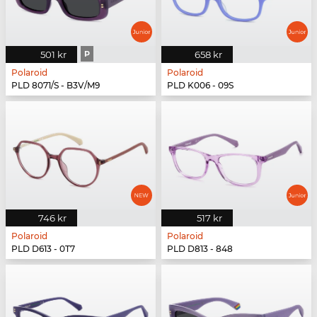
501 kr
P
658 kr
Polaroid
Polaroid
PLD 8071/S - B3V/M9
PLD K006 - 09S
746 kr
517 kr
Polaroid
Polaroid
PLD D613 - 0T7
PLD D813 - 848