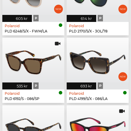
605 kr
P
614 kr
P
Polaroid
Polaroid
PLD 6248/S/X - FWM/LA
PLD 2170/S/X - 3OL/78
535 kr
P
693 kr
P
Polaroid
Polaroid
PLD 6192/S - 086/SP
PLD 4199/S/X - 086/LA