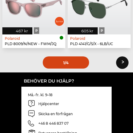
467 kr
P
605 kr
P
Polaroid
Polaroid
PLD 8009/N/NEW - FWM/JQ
PLD 4141/G/S/X - 6LB/UC
›
1
/4
BEHÖVER DU HJÄLP?
Må.-fr. kl. 9–18
Hjälpcenter
Skicka en förfrågan
+46 8 446 837 07