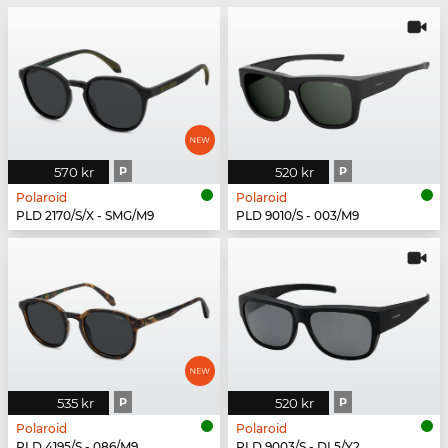
570 kr
P
520 kr
P
Polaroid
Polaroid
PLD 2170/S/X - SMG/M9
PLD 9010/S - 003/M9
535 kr
P
520 kr
P
Polaroid
Polaroid
PLD 4195/S - 086/M9
PLD 9003/S - DL5/Y2