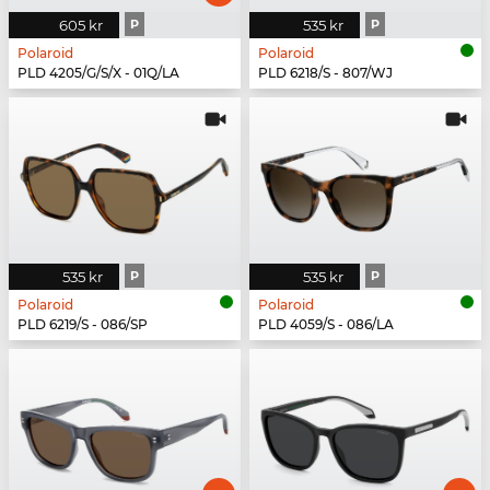
605 kr
P
535 kr
P
Polaroid
Polaroid
PLD 4205/G/S/X - 01Q/LA
PLD 6218/S - 807/WJ
535 kr
P
535 kr
P
Polaroid
Polaroid
PLD 6219/S - 086/SP
PLD 4059/S - 086/LA