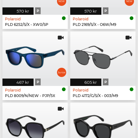
570 kr
P
570 kr
P
Polaroid
Polaroid
PLD 6252/S/X - XW0/SP
PLD 2169/S/X - O6W/M9
467 kr
P
605 kr
P
Polaroid
Polaroid
PLD 8009/N/NEW - PJP/5X
PLD 4172/G/S/X - 003/M9