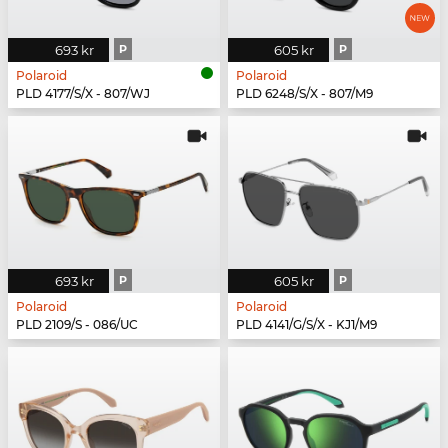
693 kr
P
605 kr
P
Polaroid
Polaroid
PLD 4177/S/X - 807/WJ
PLD 6248/S/X - 807/M9
693 kr
P
605 kr
P
Polaroid
Polaroid
PLD 2109/S - 086/UC
PLD 4141/G/S/X - KJ1/M9