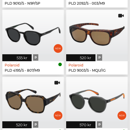
PLD 9010/S - N9P/SP
PLD 2092/S - 003/M9
535 kr
P
520 kr
P
Polaroid
Polaroid
PLD 4195/S - 807/M9
PLD 9003/S - MQU/IG
520 kr
P
570 kr
P