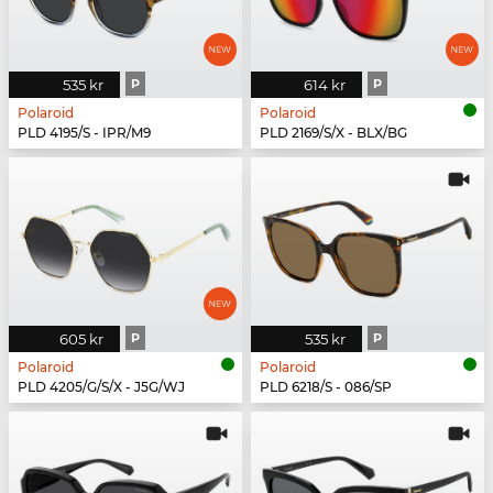
535 kr
P
614 kr
P
Polaroid
Polaroid
PLD 4195/S - IPR/M9
PLD 2169/S/X - BLX/BG
605 kr
P
535 kr
P
Polaroid
Polaroid
PLD 4205/G/S/X - J5G/WJ
PLD 6218/S - 086/SP