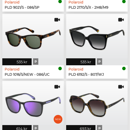
Polaroid
Polaroid
PLD 9021/S - 086/SP
PLD 2170/S/X - 2M8/M9
535 kr
P
535 kr
P
Polaroid
Polaroid
PLD 1016/S/NEW - 086/UC
PLD 6192/S - 807/WJ
614 kr
P
693 kr
P