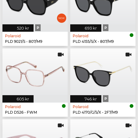
520 kr
P
693 kr
P
Polaroid
Polaroid
PLD 9021/S - 807/M9
PLD 4155/S/X - 807/M9
605 kr
746 kr
P
Polaroid
Polaroid
PLD D526 - FWM
PLD 4170/G/S/X - 2F7/M9