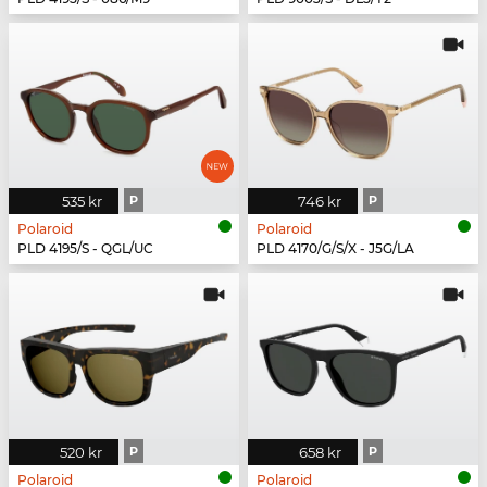
535 kr
P
746 kr
P
Polaroid
Polaroid
PLD 4195/S - QGL/UC
PLD 4170/G/S/X - J5G/LA
520 kr
P
658 kr
P
Polaroid
Polaroid