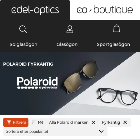
0
Solglasögon
Glasögon
Sportglasögon
POLAROID FYRKANTIG
Filtrera
Alla Polaroid märken
Fyrkantig
146