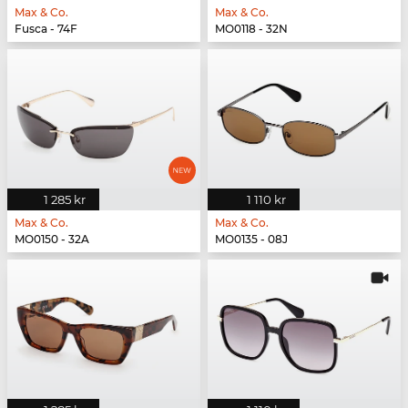
Max & Co.
Max & Co.
Fusca - 74F
MO0118 - 32N
1 285 kr
1 110 kr
Max & Co.
Max & Co.
MO0150 - 32A
MO0135 - 08J