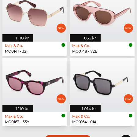
1 110 kr
856 kr
Max & Co.
Max & Co.
MO0141 - 32F
MO0148 - 72E
1 110 kr
1 014 kr
Max & Co.
Max & Co.
MO0163 - 55Y
MO0164 - 01A