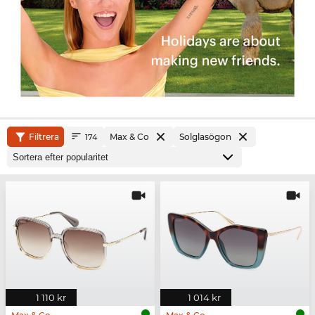
Filtrera
Max & Co
Solglasögon
174
1 110 kr
1 014 kr