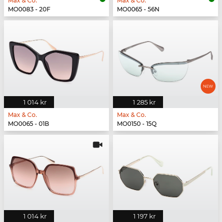
Max & Co.
Max & Co.
MO0083 - 20F
MO0065 - 56N
1 014 kr
1 285 kr
Max & Co.
Max & Co.
MO0065 - 01B
MO0150 - 15Q
1 014 kr
1 197 kr