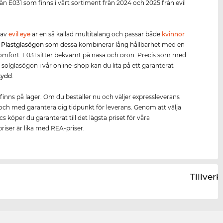
från E031 som finns i vårt sortiment från 2024 och 2025 från evil
 av
evil eye
är en så kallad multitalang och passar både
kvinnor
.
Plastglasögon
som dessa kombinerar lång hållbarhet med en
mfort. E031 sitter bekvämt på näsa och öron. Precis som med
a solglasögon i vår online-shop kan du lita på ett garanterat
kydd
.
finns på lager. Om du beställer nu och väljer expressleverans
ll och med garantera dig tidpunkt för leverans. Genom att välja
s köper du garanterat till det lägsta priset för våra
riser är lika med REA-priser.
Tillver