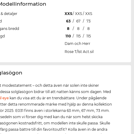
Modellinformation
 & detaljer
XXS
/
XXS
/
XXS
d
63
/
67
/
73
gans bredd
8
/
8
/
8
ngd
110
/
115
/
115
Dam och Herr
Rose T/lst Act.sil
 glasögon
tt modestatement – och detta även när solen inte skiner
dessa solglasögon bidrar till att natten känns som dagen. Med
il eye
kan du visa att du är en trendsättare. Under pågående
ätter detta renommerade märke med hjälp av denna kollektion
för 2025. E031 finns även i storlekarna 63 mm, 67 mm, 73 mm.
sedeln som vi förser dig med kan du när som helst skicka
glasögonen kostnadsfritt, om modellen inte skulle passa. Skulle
ärg passa bättre till din favoritoutfit? Kolla även in de andra