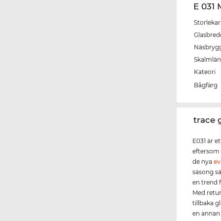
E 031 
Storlekar
Glasbred
Näsbryg
Skalmlä
Kateori
Bågfärg
‌trace
E031 är e
eftersom 
de nya
ev
säsong s
en trend 
Med retur
tillbaka 
en annan f