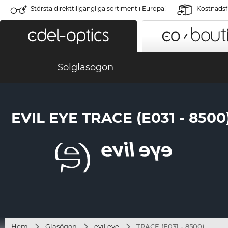
Största direkttillgängliga sortiment i Europa!
Kostnadsfr
Solglasögon
EVIL EYE TRACE (E031 - 8500
Hem
Glasögon
evil eye
TRACE (E031 - 8500)