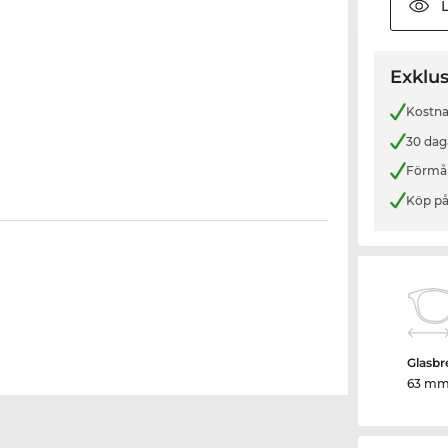
L
Exklus
Kostnad
30 dag
Förmån
Köp på
Glasbr
63 m