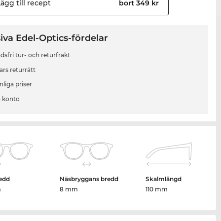
ägg till
recept
bort 349 kr
iva Edel-Optics-fördelar
sfri tur- och returfrakt
ars returrätt
liga priser
 konto
edd
Näsbryggans bredd
Skalmlängd
m
8 mm
110 mm