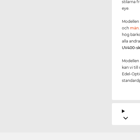
stilarna 
eye.
Modellen
och
män
hög bärko
alla andr
UV400
-s
Modellen 
kan vi ti
Edel-Optic
standardp