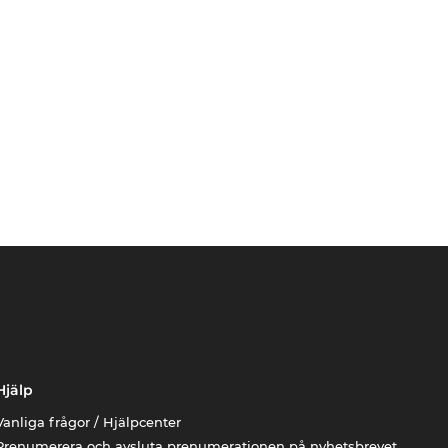
Hjälp
Vanliga frågor / Hjälpcenter
Prenumerera och avsluta prenumerationen på nyhetsbrevet