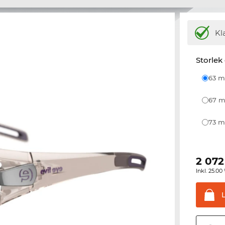
Kl
Storlek
63
67
73
2 072
Inkl. 25.