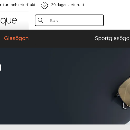
i tur- och returfrakt
30 dagars returrätt
Glasögon
Sportglasögo
)