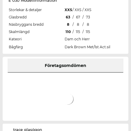
E 030 Modellinformation
Storlekar & detaljer
XXS
/
XXS
/
XXS
Glasbredd
63
/
67
/
73
Näsbryggans bredd
8
/
8
/
8
Skalmlängd
110
/
115
/
115
Kateori
Dam och Herr
Bågfärg
Dark Brown Met/lst Act.sil
Företagsomdömen
‌trace glasögon