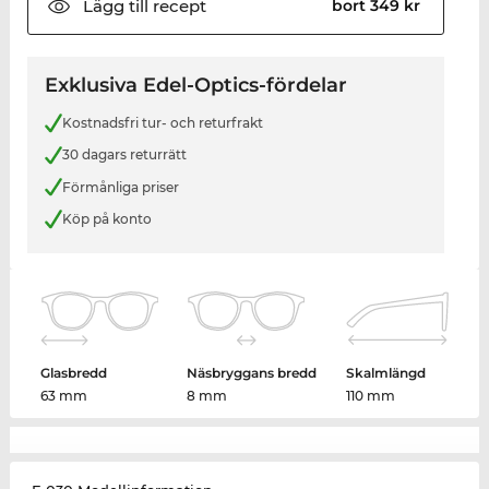
Lägg till
recept
bort 349 kr
Exklusiva Edel-Optics-fördelar
Kostnadsfri tur- och returfrakt
30 dagars returrätt
Förmånliga priser
Köp på konto
Glasbredd
Näsbryggans bredd
Skalmlängd
63 mm
8 mm
110 mm