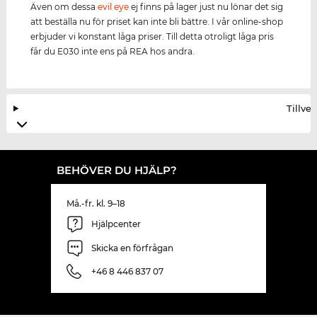
Även om dessa
evil eye
ej finns på lager just nu lönar det sig
att beställa nu för priset kan inte bli bättre. I vår online-shop
erbjuder vi konstant låga priser. Till detta otroligt låga pris
får du E030 inte ens på REA hos andra.
Tillve
BEHÖVER DU HJÄLP?
Må.-fr. kl. 9–18
Hjälpcenter
Skicka en förfrågan
+46 8 446 837 07