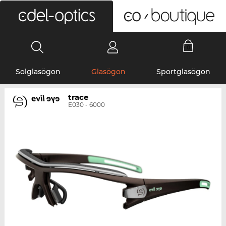
0
Solglasögon
Glasögon
Sportglasögon
trace
E030 - 6000