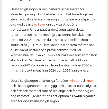
Dessa solglasögon är den perfekta accessoaren för
stranden, på väg till jobbet eller i stan. Det finns högst en
liten nackdel – alla kommer nog att titta lite avundsjukt på
dig. Med de nya
evil eye
kan du visa att du är en
trendsättare. Under pågående säsong sätter detta
renommerade märke med hjälp av denna kollektion en
trend för 2025. E030 kan du beställa i vår online-shop i
storlekarna […]. Om du inte känner till de rätta måtten kan
du bekvämt beställa och prova hemma. Med vår
kostnadsfria retur kan du skicka tillbaka det som är för stort
eller för litet. Skulle en annan färg passa bättre till din
favoritoutfit? Kolla även in de andra stilarna från E030 som
finns i vårt sortiment från 2024 och 2025 från evil eye.
Dessa Solglasögon är lämpliga för både
kvinnor
och
män
och skapar garanterat en snygg look.
Plast
är ett väldigt lätt
och flexibelt material som håller länge och för med sig en
hög komfort. Självklart finns det optimala
UV400
-skydd
et
även för dina märkessolglasögon.