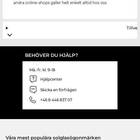
andra online-shops gäller helt enkelt alltid hos oss.
Tillve
BEHÖVER DU HJÄLP?
Må.-fr. kl. 9–18
Hjälpcenter
Skicka en förfrågan
+46 8 446 837 07
Våra mest populära solglasögonmärken