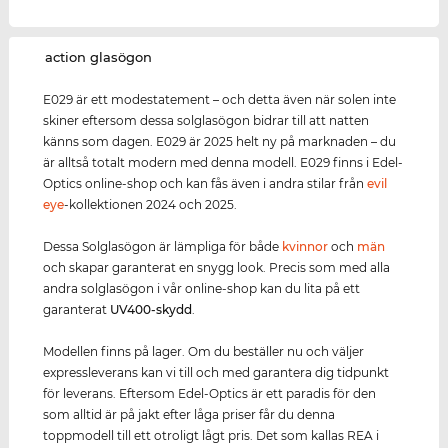
‌action glasögon
E029 är ett modestatement – och detta även när solen inte
skiner eftersom dessa solglasögon bidrar till att natten
känns som dagen. E029 är 2025 helt ny på marknaden – du
är alltså totalt modern med denna modell. E029 finns i Edel-
Optics online-shop och kan fås även i andra stilar från
evil
eye
-kollektionen 2024 och 2025.
Dessa Solglasögon är lämpliga för både
kvinnor
och
män
och skapar garanterat en snygg look. Precis som med alla
andra solglasögon i vår online-shop kan du lita på ett
garanterat
UV400
-skydd
.
Modellen finns på lager. Om du beställer nu och väljer
expressleverans kan vi till och med garantera dig tidpunkt
för leverans. Eftersom Edel-Optics är ett paradis för den
som alltid är på jakt efter låga priser får du denna
toppmodell till ett otroligt lågt pris. Det som kallas REA i