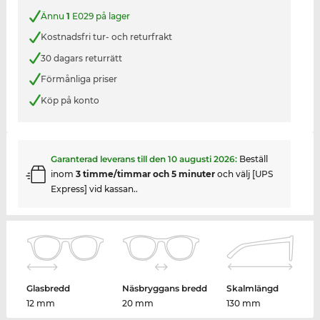
Ännu
1
E029 på lager
Kostnadsfri tur- och returfrakt
30 dagars returrätt
Förmånliga priser
Köp på konto
Garanterad leverans till den
10 augusti 2026
:
Beställ
inom
3 timme/timmar och 5 minuter
och välj [UPS
Express] vid kassan..
Glasbredd
Näsbryggans bredd
Skalmlängd
12 mm
20 mm
130 mm