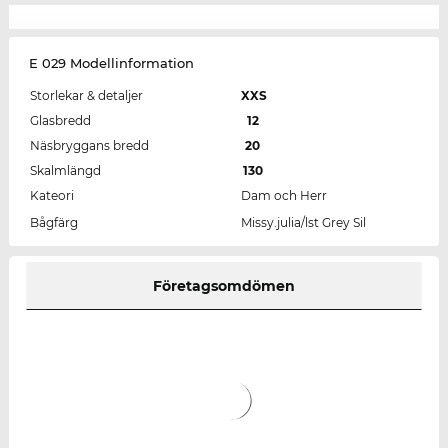
E 029 Modellinformation
Storlekar & detaljer
XXS
Glasbredd
12
Näsbryggans bredd
20
Skalmlängd
130
Kateori
Dam och Herr
Bågfärg
Missy.julia/lst Grey Sil
Företagsomdömen