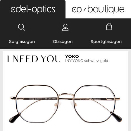
0
Solglasögon
Glasögon
Sportglasögon
YOKO
INY YOKO schwarz-gold