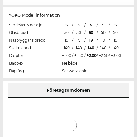
YOKO Modellinformation
Storlekar & detaljer
S
/
S
/
S
/
S
/
S
Glasbredd
50
/
50
/
50
/
50
/
50
Näsbryggans bredd
19
/
19
/
19
/
19
/
19
Skalmlängd
140
/
140
/
140
/
140
/
140
Diopter
+1.00
/
+1.50
/
+2.00
/
+2.50
/
+3.00
Bågtyp
Helbåge
Bågfärg
Schwarz-gold
Företagsomdömen