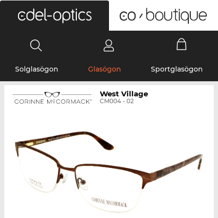
0
Solglasögon
Glasögon
Sportglasögon
West Village
CM004 - 02