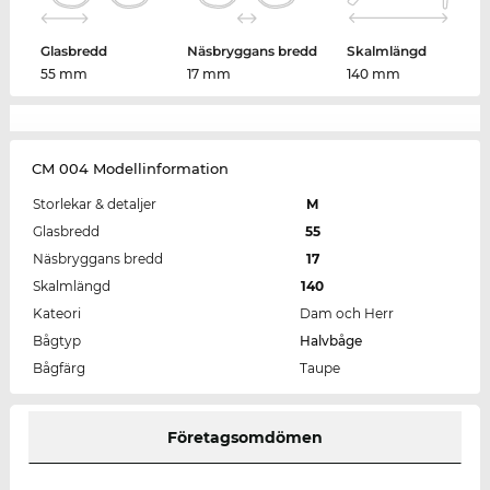
Glasbredd
Näsbryggans bredd
Skalmlängd
55 mm
17 mm
140 mm
CM 004 Modellinformation
Storlekar & detaljer
M
Glasbredd
55
Näsbryggans bredd
17
Skalmlängd
140
Kateori
Dam och Herr
Bågtyp
Halvbåge
Bågfärg
Taupe
Företagsomdömen