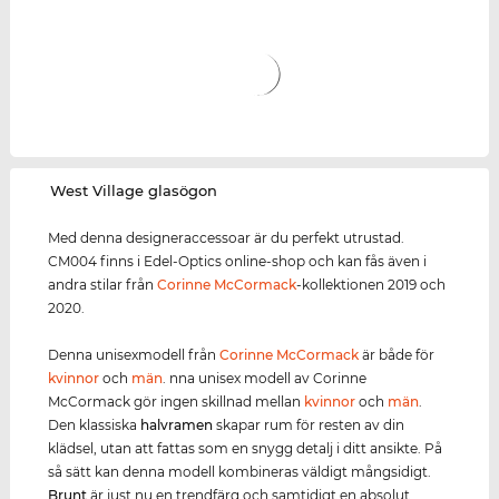
‌West Village glasögon
Med denna designeraccessoar är du perfekt utrustad.
CM004 finns i Edel-Optics online-shop och kan fås även i
andra stilar från
Corinne McCormack
-kollektionen 2019 och
2020.
Denna unisexmodell från
Corinne McCormack
är både för
kvinnor
och
män
. nna unisex modell av Corinne
McCormack gör ingen skillnad mellan
kvinnor
och
män
.
Den klassiska
halvramen
skapar rum för resten av din
klädsel, utan att fattas som en snygg detalj i ditt ansikte. På
så sätt kan denna modell kombineras väldigt mångsidigt.
Brunt
är just nu en trendfärg och samtidigt en absolut