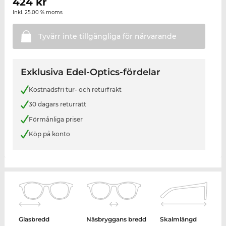
424
kr
Inkl. 25.00 % moms
Tyvärr inte tillgängliga för
närvarande
Exklusiva Edel-Optics-fördelar
Kostnadsfri tur- och returfrakt
30 dagars returrätt
Förmånliga priser
Köp på konto
Glasbredd
Näsbryggans bredd
Skalmlängd