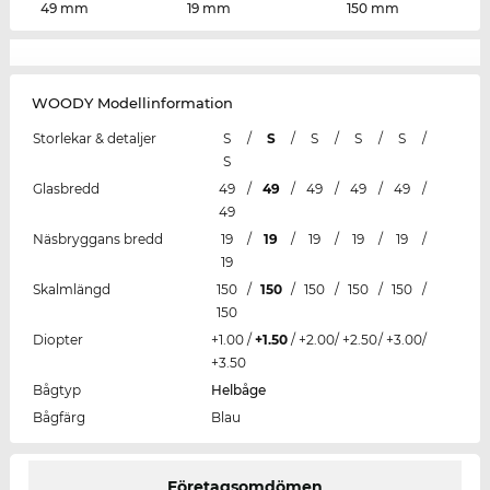
49 mm
19 mm
150 mm
WOODY Modellinformation
Storlekar & detaljer
S
/
S
/
S
/
S
/
S
/
S
Glasbredd
49
/
49
/
49
/
49
/
49
/
49
Näsbryggans bredd
19
/
19
/
19
/
19
/
19
/
19
Skalmlängd
150
/
150
/
150
/
150
/
150
/
150
Diopter
+1.00
/
+1.50
/
+2.00
/
+2.50
/
+3.00
/
+3.50
Bågtyp
Helbåge
Bågfärg
Blau
Företagsomdömen