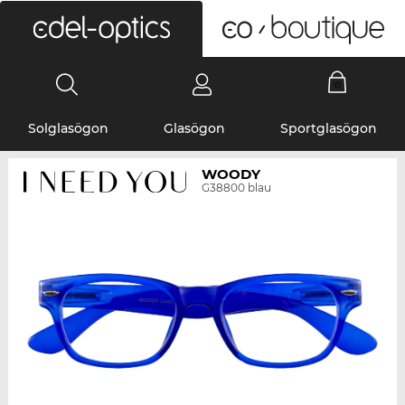
0
Solglasögon
Glasögon
Sportglasögon
WOODY
G38800 blau