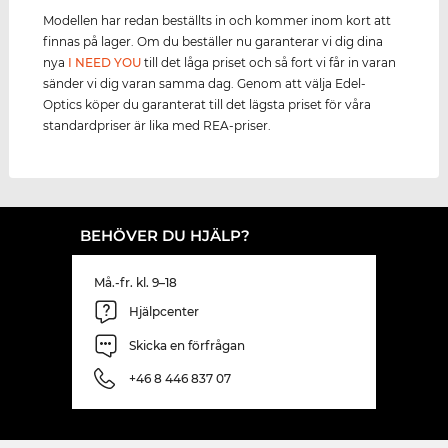
Modellen har redan beställts in och kommer inom kort att
finnas på lager. Om du beställer nu garanterar vi dig dina
nya
I NEED YOU
till det låga priset och så fort vi får in varan
sänder vi dig varan samma dag. Genom att välja Edel-
Optics köper du garanterat till det lägsta priset för våra
standardpriser är lika med REA-priser.
BEHÖVER DU HJÄLP?
Må.-fr. kl. 9–18
Hjälpcenter
Skicka en förfrågan
+46 8 446 837 07