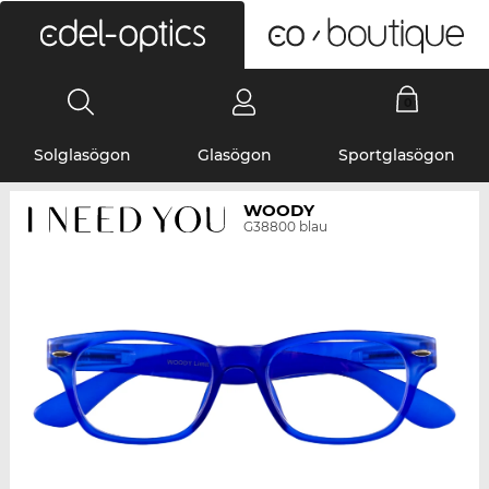
0
Solglasögon
Glasögon
Sportglasögon
WOODY
G38800 blau