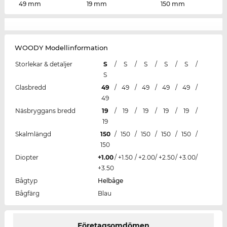
49 mm
19 mm
150 mm
WOODY Modellinformation
Storlekar & detaljer
S
/
S
/
S
/
S
/
S
/
S
Glasbredd
49
/
49
/
49
/
49
/
49
/
49
Näsbryggans bredd
19
/
19
/
19
/
19
/
19
/
19
Skalmlängd
150
/
150
/
150
/
150
/
150
/
150
Diopter
+1.00
/
+1.50
/
+2.00
/
+2.50
/
+3.00
/
+3.50
Bågtyp
Helbåge
Bågfärg
Blau
Företagsomdömen