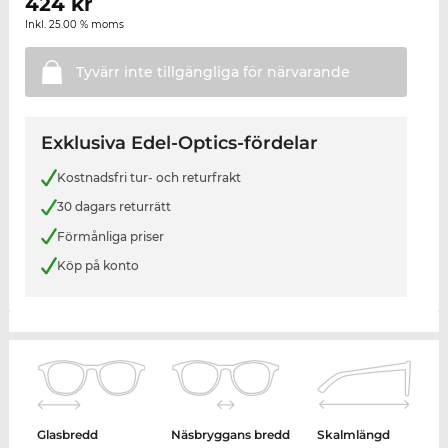
424
kr
Inkl. 25.00 % moms
Tyvärr inte tillgängliga för
närvarande
Exklusiva Edel-Optics-fördelar
Kostnadsfri tur- och returfrakt
30 dagars returrätt
Förmånliga priser
Köp på konto
Glasbredd
Näsbryggans bredd
Skalmlängd