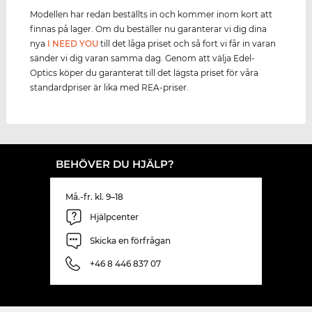
Modellen har redan beställts in och kommer inom kort att
finnas på lager. Om du beställer nu garanterar vi dig dina
nya
I NEED YOU
till det låga priset och så fort vi får in varan
sänder vi dig varan samma dag. Genom att välja Edel-
Optics köper du garanterat till det lägsta priset för våra
standardpriser är lika med REA-priser.
BEHÖVER DU HJÄLP?
Må.-fr. kl. 9–18
Hjälpcenter
Skicka en förfrågan
+46 8 446 837 07