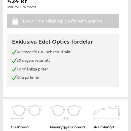
424
kr
Inkl. 25.00 % moms
Tyvärr inte tillgängliga för
närvarande
Exklusiva Edel-Optics-fördelar
Kostnadsfri tur- och returfrakt
30 dagars returrätt
Förmånliga priser
Köp på konto
Glasbredd
Näsbryggans bredd
Skalmlängd