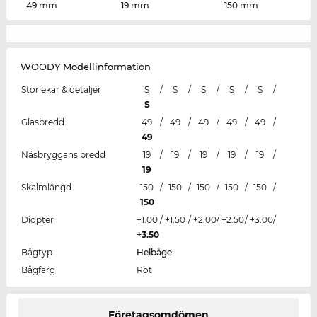
49 mm
19 mm
150 mm
WOODY Modellinformation
Storlekar & detaljer
S
/
S
/
S
/
S
/
S
/
S
Glasbredd
49
/
49
/
49
/
49
/
49
/
49
Näsbryggans bredd
19
/
19
/
19
/
19
/
19
/
19
Skalmlängd
150
/
150
/
150
/
150
/
150
/
150
Diopter
+1.00
/
+1.50
/
+2.00
/
+2.50
/
+3.00
/
+3.50
Bågtyp
Helbåge
Bågfärg
Rot
Företagsomdömen