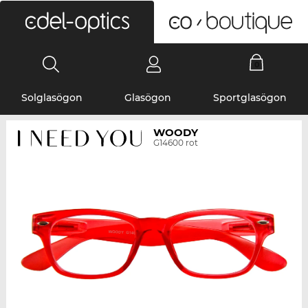
0
Solglasögon
Glasögon
Sportglasögon
WOODY
G14600 rot