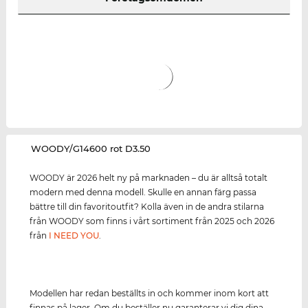
‌WOODY/G14600 rot D3.50
WOODY är 2026 helt ny på marknaden – du är alltså totalt
modern med denna modell. Skulle en annan färg passa
bättre till din favoritoutfit? Kolla även in de andra stilarna
från WOODY som finns i vårt sortiment från 2025 och 2026
från
I NEED YOU
.
Modellen har redan beställts in och kommer inom kort att
finnas på lager. Om du beställer nu garanterar vi dig dina