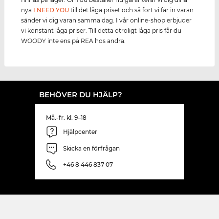
nya
I NEED YOU
till det låga priset och så fort vi får in varan
sänder vi dig varan samma dag. I vår online-shop erbjuder
vi konstant låga priser. Till detta otroligt låga pris får du
WOODY inte ens på REA hos andra.
BEHÖVER DU HJÄLP?
Må.-fr. kl. 9–18
Hjälpcenter
Skicka en förfrågan
+46 8 446 837 07