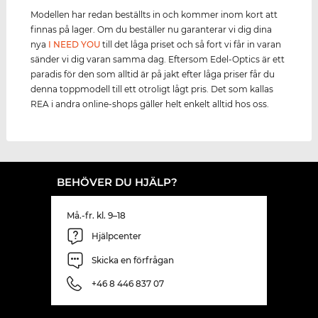
Modellen har redan beställts in och kommer inom kort att
finnas på lager. Om du beställer nu garanterar vi dig dina
nya
I NEED YOU
till det låga priset och så fort vi får in varan
sänder vi dig varan samma dag. Eftersom Edel-Optics är ett
paradis för den som alltid är på jakt efter låga priser får du
denna toppmodell till ett otroligt lågt pris. Det som kallas
REA i andra online-shops gäller helt enkelt alltid hos oss.
BEHÖVER DU HJÄLP?
Må.-fr. kl. 9–18
Hjälpcenter
Skicka en förfrågan
+46 8 446 837 07