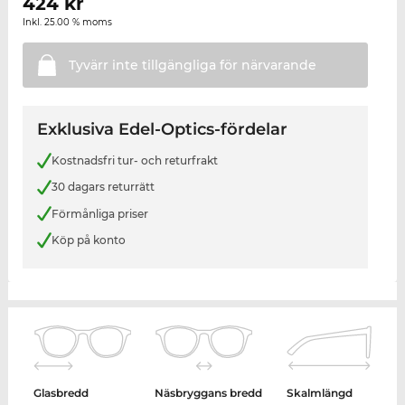
424
kr
Inkl. 25.00 % moms
Tyvärr inte tillgängliga för
närvarande
Exklusiva Edel-Optics-fördelar
Kostnadsfri tur- och returfrakt
30 dagars returrätt
Förmånliga priser
Köp på konto
Glasbredd
Näsbryggans bredd
Skalmlängd