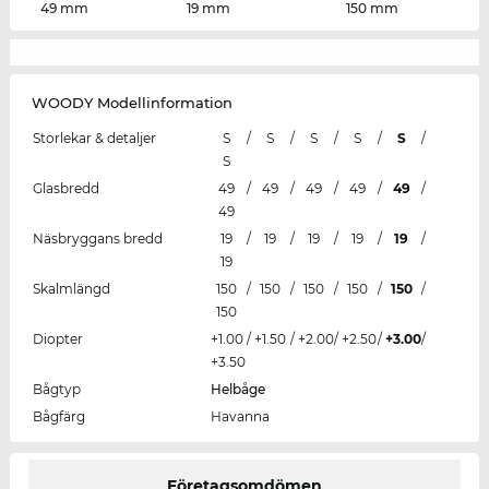
49 mm
19 mm
150 mm
WOODY Modellinformation
Storlekar & detaljer
S
/
S
/
S
/
S
/
S
/
S
Glasbredd
49
/
49
/
49
/
49
/
49
/
49
Näsbryggans bredd
19
/
19
/
19
/
19
/
19
/
19
Skalmlängd
150
/
150
/
150
/
150
/
150
/
150
Diopter
+1.00
/
+1.50
/
+2.00
/
+2.50
/
+3.00
/
+3.50
Bågtyp
Helbåge
Bågfärg
Havanna
Företagsomdömen