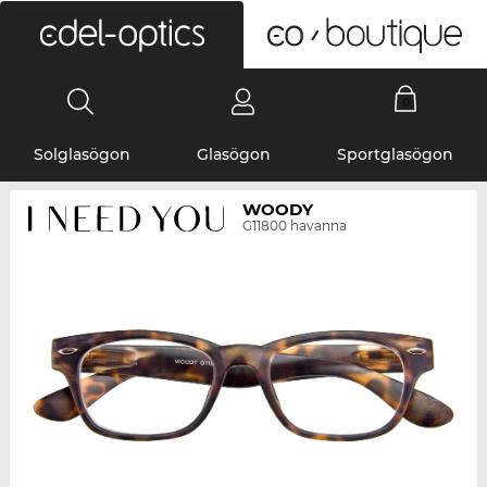
0
Solglasögon
Glasögon
Sportglasögon
WOODY
G11800 havanna