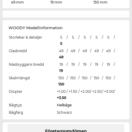
49 mm
19 mm
150 mm
WOODY Modellinformation
Storlekar & detaljer
S
/
S
/
S
/
S
/
S
/
S
Glasbredd
49
/
49
/
49
/
49
/
49
/
49
Näsbryggans bredd
19
/
19
/
19
/
19
/
19
/
19
Skalmlängd
150
/
150
/
150
/
150
/
150
/
150
Diopter
+1.00
/
+1.50
/
+2.00
/
+2.50
/
+3.00
/
+3.50
Bågtyp
Helbåge
Bågfärg
Schwarz
Företagsomdömen