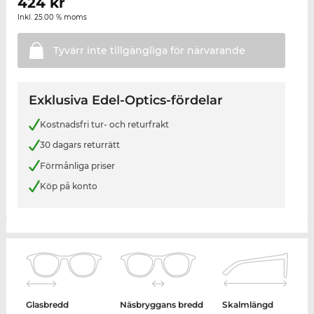
424
kr
Inkl. 25.00 % moms
Tyvärr inte tillgängliga för
närvarande
Exklusiva Edel-Optics-fördelar
Kostnadsfri tur- och returfrakt
30 dagars returrätt
Förmånliga priser
Köp på konto
Glasbredd
Näsbryggans bredd
Skalmlängd