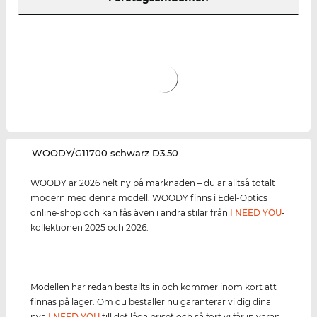
‌WOODY/G11700 schwarz D3.50
WOODY är 2026 helt ny på marknaden – du är alltså totalt
modern med denna modell. WOODY finns i Edel-Optics
online-shop och kan fås även i andra stilar från
I NEED YOU
-
kollektionen 2025 och 2026.
Modellen har redan beställts in och kommer inom kort att
finnas på lager. Om du beställer nu garanterar vi dig dina
nya
I NEED YOU
till det låga priset och så fort vi får in varan