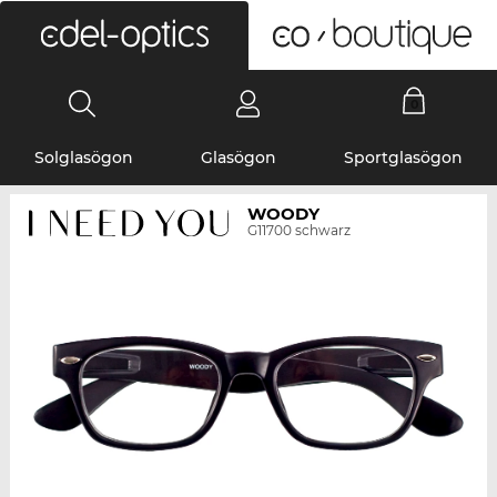
0
Solglasögon
Glasögon
Sportglasögon
WOODY
G11700 schwarz