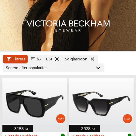
Filtrera
851
Solglasögon
63
3 188 kr
2 528 kr