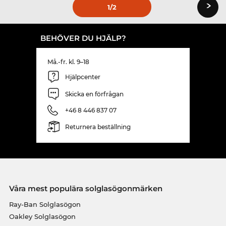
›
1
/2
BEHÖVER DU HJÄLP?
Må.-fr. kl. 9–18
Hjälpcenter
Skicka en förfrågan
+46 8 446 837 07
Returnera beställning
Våra mest populära solglasögonmärken
Ray-Ban Solglasögon
Oakley Solglasögon