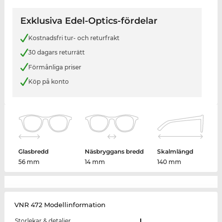
Exklusiva Edel-Optics-fördelar
Kostnadsfri tur- och returfrakt
30 dagars returrätt
Förmånliga priser
Köp på konto
Glasbredd
Näsbryggans bredd
Skalmlängd
56 mm
14 mm
140 mm
VNR 472 Modellinformation
Storlekar & detaljer
L