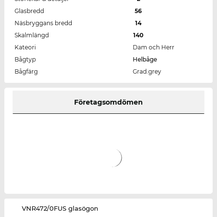
Glasbredd
56
Näsbryggans bredd
14
Skalmlängd
140
Kateori
Dam och Herr
Bågtyp
Helbåge
Bågfärg
Grad.grey
Företagsomdömen
‌VNR472/0FUS glasögon