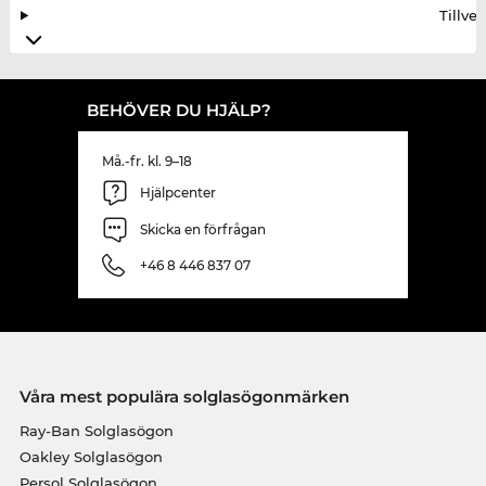
Tillve
BEHÖVER DU HJÄLP?
Må.-fr. kl. 9–18
Hjälpcenter
Skicka en förfrågan
+46 8 446 837 07
Våra mest populära solglasögonmärken
Ray-Ban Solglasögon
Oakley Solglasögon
Persol Solglasögon