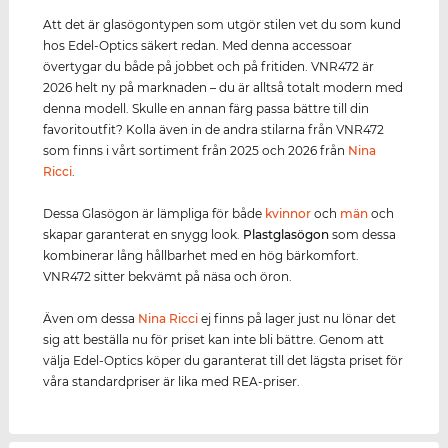
Att det är glasögontypen som utgör stilen vet du som kund
hos Edel-Optics säkert redan. Med denna accessoar
övertygar du både på jobbet och på fritiden. VNR472 är
2026 helt ny på marknaden – du är alltså totalt modern med
denna modell. Skulle en annan färg passa bättre till din
favoritoutfit? Kolla även in de andra stilarna från VNR472
som finns i vårt sortiment från 2025 och 2026 från
Nina
Ricci
.
Dessa Glasögon är lämpliga för både
kvinnor
och
män
och
skapar garanterat en snygg look.
Plastglasögon
som dessa
kombinerar lång hållbarhet med en hög bärkomfort.
VNR472 sitter bekvämt på näsa och öron.
Även om dessa
Nina Ricci
ej finns på lager just nu lönar det
sig att beställa nu för priset kan inte bli bättre. Genom att
välja Edel-Optics köper du garanterat till det lägsta priset för
våra standardpriser är lika med REA-priser.