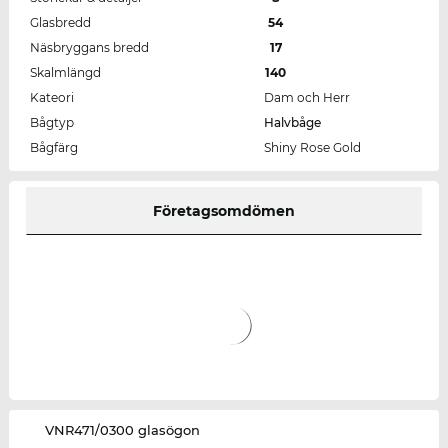
Glasbredd
54
Näsbryggans bredd
17
Skalmlängd
140
Kateori
Dam och Herr
Bågtyp
Halvbåge
Bågfärg
Shiny Rose Gold
Företagsomdömen
‌VNR471/0300 glasögon