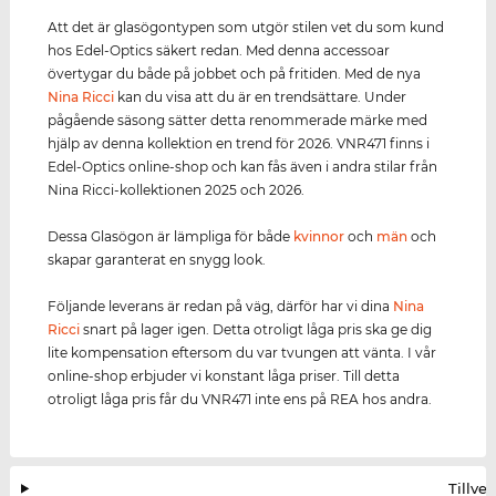
Att det är glasögontypen som utgör stilen vet du som kund
hos Edel-Optics säkert redan. Med denna accessoar
övertygar du både på jobbet och på fritiden. Med de nya
Nina Ricci
kan du visa att du är en trendsättare. Under
pågående säsong sätter detta renommerade märke med
hjälp av denna kollektion en trend för 2026. VNR471 finns i
Edel-Optics online-shop och kan fås även i andra stilar från
Nina Ricci-kollektionen 2025 och 2026.
Dessa Glasögon är lämpliga för både
kvinnor
och
män
och
skapar garanterat en snygg look.
Följande leverans är redan på väg, därför har vi dina
Nina
Ricci
snart på lager igen. Detta otroligt låga pris ska ge dig
lite kompensation eftersom du var tvungen att vänta. I vår
online-shop erbjuder vi konstant låga priser. Till detta
otroligt låga pris får du VNR471 inte ens på REA hos andra.
Tillve