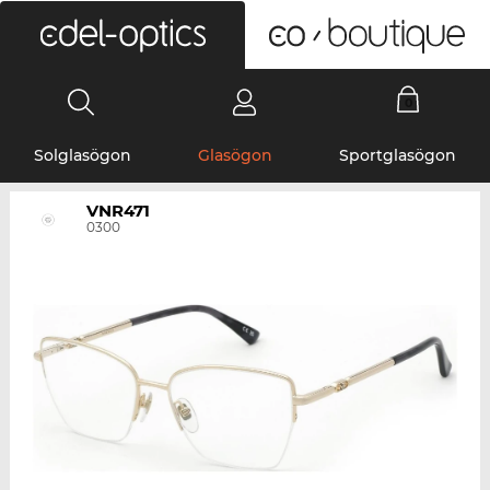
0
Solglasögon
Glasögon
Sportglasögon
VNR471
0300