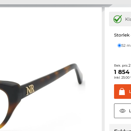
Kl
Storlek
52 
2
Rek. pris
1 854
Inkl. 25.
L