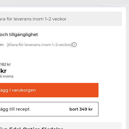
ara för leverans inom 1–2 veckor
 och tillgänglighet
mm
(Klara för leverans inom 1–2 veckor)
 182 kr
kr
00 % moms
Lägg i
varukorgen
ägg till
recept
bort 349 kr