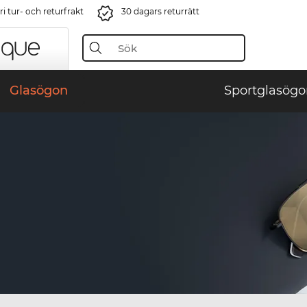
i tur- och returfrakt
30 dagars returrätt
Glasögon
Sportglasögo