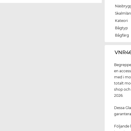
Näsbryg
Skalmlä
Kateori
Bågtyp
Bågfärg
‌VNR4
Begreppet
en access
med i mod
totalt mo
shop och 
2026.
Dessa Gla
garantera
Följande 