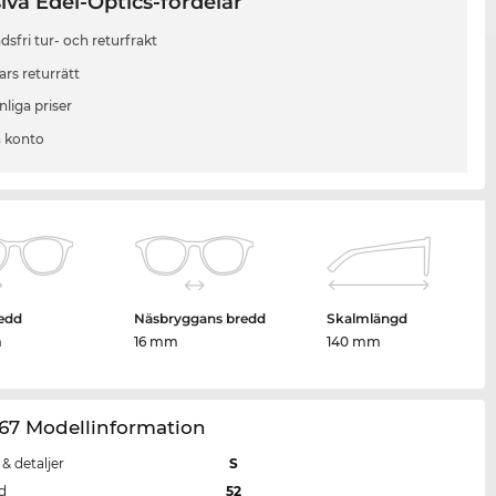
iva Edel-Optics-fördelar
sfri tur- och returfrakt
ars returrätt
liga priser
 konto
edd
Näsbryggans bredd
Skalmlängd
m
16 mm
140 mm
67 Modellinformation
 & detaljer
S
d
52