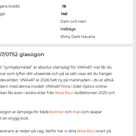
gans bredd
16
ngd
140
Dam och Herr
Helbåge
Shiny Dark Havana
67/0752 glasögon
 ”synhjälpmedel” är absolut olämpligt för VNR467. Här får du
oar som lyfter ditt utseende och på så sätt visar att du hänger
evärlden. VNR467 är 2026 helt ny på marknaden – du är alltså
dern med denna modell. VNR467 finns i Edel-Optics online-
kan fås även i andra stilar från
Nina Ricci
-kollektionen 2025 och
sögon är lämpliga för både
kvinnor
och
män
och skapar
t en snygg look.
leverans är redan på väg, därför har vi dina
Nina Ricci
snart på