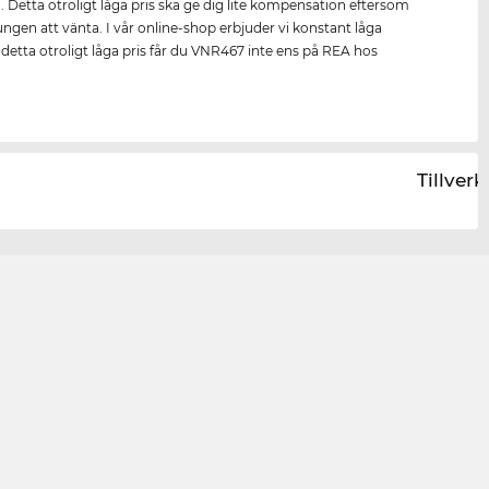
n. Detta otroligt låga pris ska ge dig lite kompensation eftersom
ungen att vänta. I vår online-shop erbjuder vi konstant låga
ll detta otroligt låga pris får du VNR467 inte ens på REA hos
Tillver