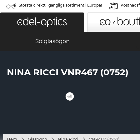
Största direkttillgängliga sortiment i Europa!
Kostnadsfr
Solglasögon
NINA RICCI VNR467 (0752)
Hem
Glasögon
Nina Ricci
VNR467 (0752)