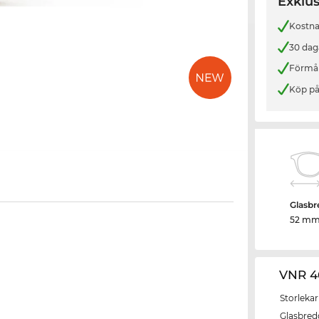
Exklus
Kostnad
30 dag
Förmån
Köp på
Glasbr
52 m
VNR 4
Storlekar
Glasbred