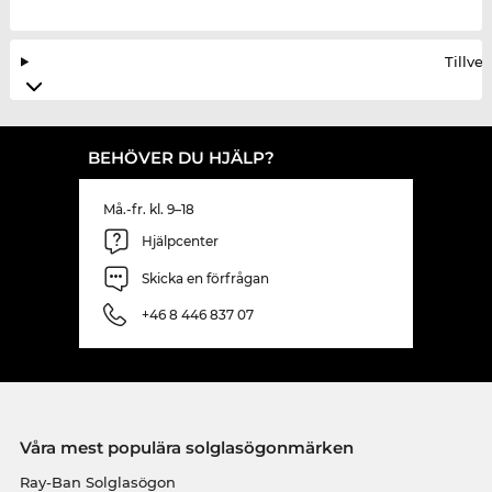
Tillve
BEHÖVER DU HJÄLP?
Må.-fr. kl. 9–18
Hjälpcenter
Skicka en förfrågan
+46 8 446 837 07
Våra mest populära solglasögonmärken
Ray-Ban Solglasögon