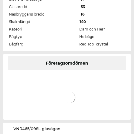
Glasbredd
53
Näsbryggans bredd
16
Skalmlängd
140
Kateori
Dam och Herr
Bågtyp
Helbåge
Bågfärg
Red Top+crystal
Företagsomdömen
‌VNR465/098L glasögon