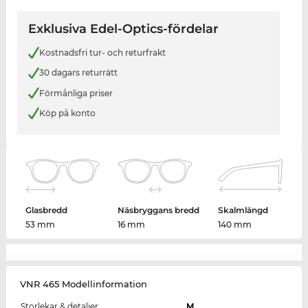
Exklusiva Edel-Optics-fördelar
Kostnadsfri tur- och returfrakt
30 dagars returrätt
Förmånliga priser
Köp på konto
Glasbredd
Näsbryggans bredd
Skalmlängd
53 mm
16 mm
140 mm
VNR 465 Modellinformation
Storlekar & detaljer
M