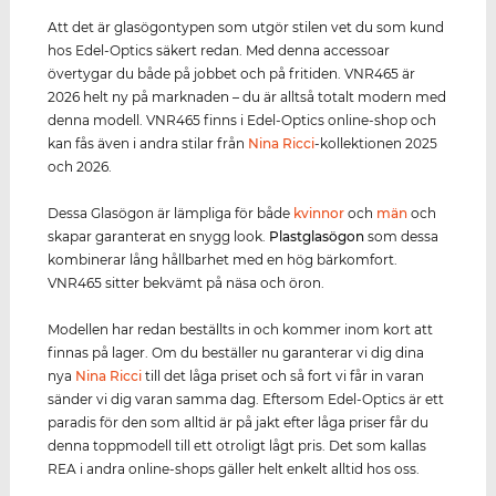
Att det är glasögontypen som utgör stilen vet du som kund
hos Edel-Optics säkert redan. Med denna accessoar
övertygar du både på jobbet och på fritiden. VNR465 är
2026 helt ny på marknaden – du är alltså totalt modern med
denna modell. VNR465 finns i Edel-Optics online-shop och
kan fås även i andra stilar från
Nina Ricci
-kollektionen 2025
och 2026.
Dessa Glasögon är lämpliga för både
kvinnor
och
män
och
skapar garanterat en snygg look.
Plastglasögon
som dessa
kombinerar lång hållbarhet med en hög bärkomfort.
VNR465 sitter bekvämt på näsa och öron.
Modellen har redan beställts in och kommer inom kort att
finnas på lager. Om du beställer nu garanterar vi dig dina
nya
Nina Ricci
till det låga priset och så fort vi får in varan
sänder vi dig varan samma dag. Eftersom Edel-Optics är ett
paradis för den som alltid är på jakt efter låga priser får du
denna toppmodell till ett otroligt lågt pris. Det som kallas
REA i andra online-shops gäller helt enkelt alltid hos oss.