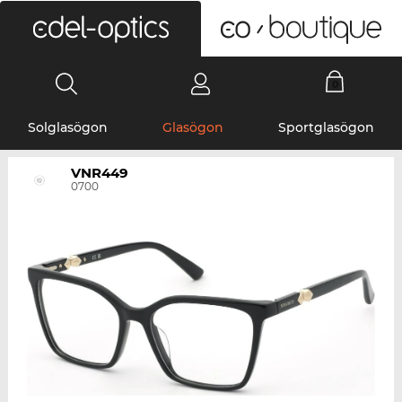
0
Solglasögon
Glasögon
Sportglasögon
VNR449
0700