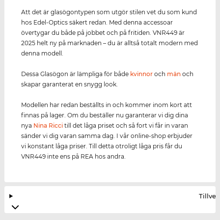
Att det är glasögontypen som utgör stilen vet du som kund
hos Edel-Optics säkert redan. Med denna accessoar
övertygar du både på jobbet och på fritiden. VNR449 är
2025 helt ny på marknaden – du är alltså totalt modern med
denna modell.
Dessa Glasögon är lämpliga för både
kvinnor
och
män
och
skapar garanterat en snygg look.
Modellen har redan beställts in och kommer inom kort att
finnas på lager. Om du beställer nu garanterar vi dig dina
nya
Nina Ricci
till det låga priset och så fort vi får in varan
sänder vi dig varan samma dag. I vår online-shop erbjuder
vi konstant låga priser. Till detta otroligt låga pris får du
VNR449 inte ens på REA hos andra.
Tillve