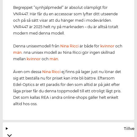
Begreppet ”synhjälpmedel” är absolut olämpligt för
VNR447. Här får du en accessoar som lyfter ditt utseende
och på så sätt visar att du hänger med i modevärlden.
VNR447 är 2025 helt ny på marknaden – du är alltså totalt
modern med denna modell.
Denna unisexmodell från
Nina Ricci
är både för
kvinnor
och
män
. nna unisex modell av Nina Ricci gör ingen skillnad
mellan
kvinnor
och
män
.
Även om dessa
Nina Ricci
ej finns på lager just nu lönar det
sig att beställa nu för priset kan inte bli bättre. Eftersom
Edel-Optics är ett paradis för den som alltid är på jakt efter
låga priser får du denna toppmodell till ett otroligt lågt pris.
Det som kallas REA i andra online-shops gäller helt enkelt
alltid hos oss.
Tillve