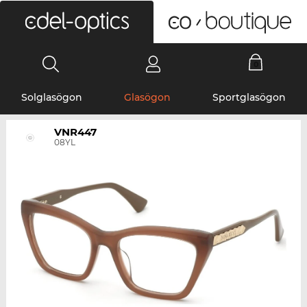
0
Solglasögon
Glasögon
Sportglasögon
VNR447
08YL