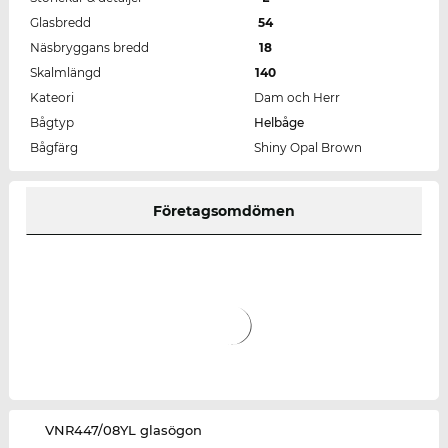
Glasbredd
54
Näsbryggans bredd
18
Skalmlängd
140
Kateori
Dam och Herr
Bågtyp
Helbåge
Bågfärg
Shiny Opal Brown
Företagsomdömen
‌VNR447/08YL glasögon