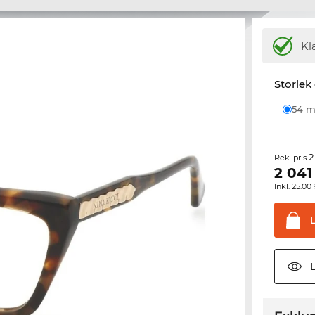
Kl
Storlek
54
2
Rek. pris
2 041
Inkl. 25.
L