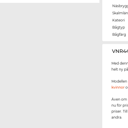
Näsbryg
Skalmlä
Kateori
Bågtyp
Bågfärg
‌VNR4
Med denna
helt ny p
Modellen
kvinnor
o
Även om
nu för pri
priser. Ti
andra.