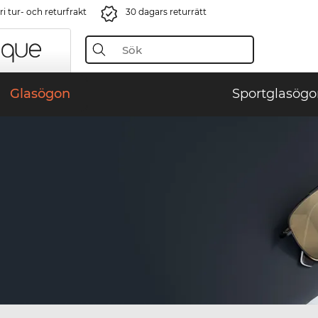
i tur- och returfrakt
30 dagars returrätt
Glasögon
Sportglasögo