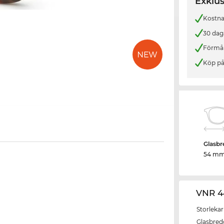
Exklus
Kostnad
30 dag
Förmån
Köp på
Glasbr
54 m
VNR 4
Storlekar
Glasbred