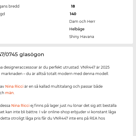
gans bredd
18
ngd
140
Dam och Herr
Helbåge
Shiny Havana
47/0745 glasögon
 designeraccessoar är du perfekt utrustad. VNR447 är 2025
å marknaden – du är alltså totalt modern med denna modell.
 av
Nina Ricci
är en så kallad multitalang och passar både
ch
män
.
 dessa
Nina Ricci
ej finns på lager just nu lönar det sig att beställa
set kan inte bli bättre. I vår online-shop erbjuder vi konstant låga
ll detta otroligt låga pris får du VNR447 inte ens på REA hos