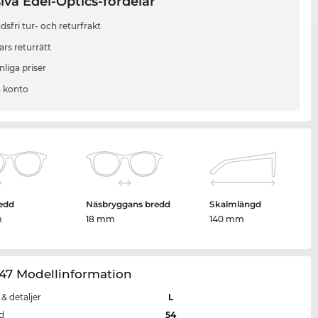
iva Edel-Optics-fördelar
sfri tur- och returfrakt
ars returrätt
liga priser
 konto
edd
Näsbryggans bredd
Skalmlängd
m
18 mm
140 mm
47 Modellinformation
 & detaljer
L
d
54