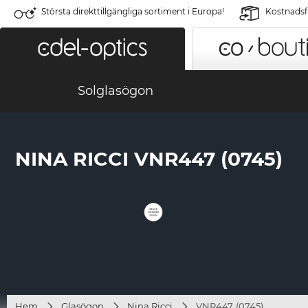
Största direkttillgängliga sortiment i Europa!
Kostnadsfr
Solglasögon
NINA RICCI VNR447 (0745)
Hem
Glasögon
Nina Ricci
VNR447 (0745)