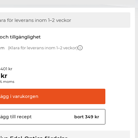
ara för leverans inom 1–2 veckor
 och tillgänglighet
 mm
(Klara för leverans inom 1–2 veckor)
 401 kr
kr
00 % moms
Lägg i
varukorgen
ägg till
recept
bort 349 kr