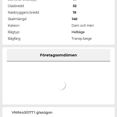
Glasbredd
52
Näsbryggans bredd
19
Skalmlängd
140
Kateori
Dam och Herr
Bågtyp
Helbåge
Bågfärg
Transp.beige
Företagsomdömen
‌VNR445/07T1 glasögon