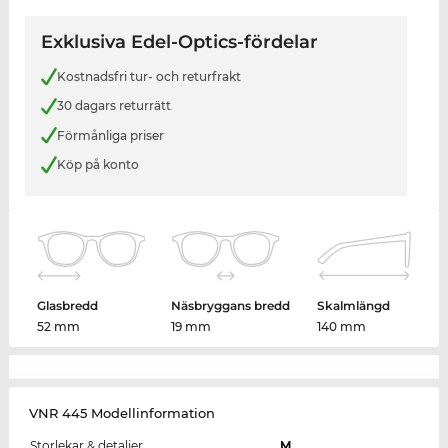
Exklusiva Edel-Optics-fördelar
Kostnadsfri tur- och returfrakt
30 dagars returrätt
Förmånliga priser
Köp på konto
Glasbredd
Näsbryggans bredd
Skalmlängd
52 mm
19 mm
140 mm
VNR 445 Modellinformation
Storlekar & detaljer
M