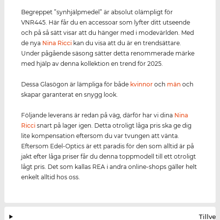
Begreppet ”synhjälpmedel” är absolut olämpligt för
VNR445. Här får du en accessoar som lyfter ditt utseende
och på så sätt visar att du hänger med i modevärlden. Med
de nya
Nina Ricci
kan du visa att du är en trendsättare.
Under pågående säsong sätter detta renommerade märke
med hjälp av denna kollektion en trend för 2025.
Dessa Glasögon är lämpliga för både
kvinnor
och
män
och
skapar garanterat en snygg look.
Följande leverans är redan på väg, därför har vi dina
Nina
Ricci
snart på lager igen. Detta otroligt låga pris ska ge dig
lite kompensation eftersom du var tvungen att vänta.
Eftersom Edel-Optics är ett paradis för den som alltid är på
jakt efter låga priser får du denna toppmodell till ett otroligt
lågt pris. Det som kallas REA i andra online-shops gäller helt
enkelt alltid hos oss.
Tillve