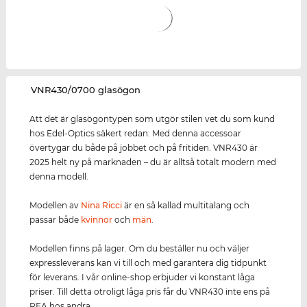
‌VNR430/0700 glasögon
Att det är glasögontypen som utgör stilen vet du som kund
hos Edel-Optics säkert redan. Med denna accessoar
övertygar du både på jobbet och på fritiden. VNR430 är
2025 helt ny på marknaden – du är alltså totalt modern med
denna modell.
Modellen av
Nina Ricci
är en så kallad multitalang och
passar både
kvinnor
och
män
.
Modellen finns på lager. Om du beställer nu och väljer
expressleverans kan vi till och med garantera dig tidpunkt
för leverans. I vår online-shop erbjuder vi konstant låga
priser. Till detta otroligt låga pris får du VNR430 inte ens på
REA hos andra.