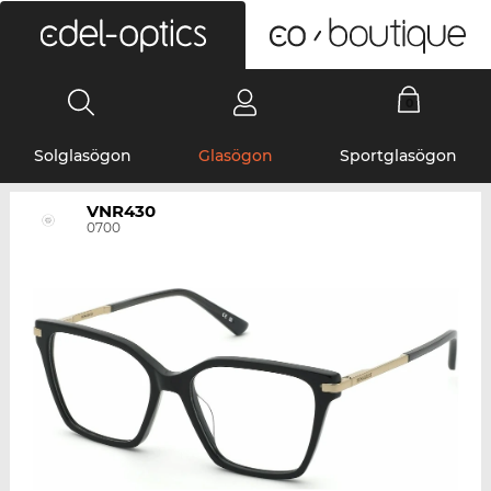
0
Solglasögon
Glasögon
Sportglasögon
VNR430
0700