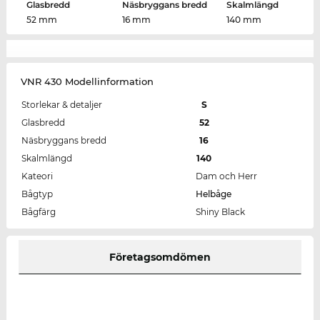
Glasbredd
Näsbryggans bredd
Skalmlängd
52 mm
16 mm
140 mm
VNR 430 Modellinformation
Storlekar & detaljer
S
Glasbredd
52
Näsbryggans bredd
16
Skalmlängd
140
Kateori
Dam och Herr
Bågtyp
Helbåge
Bågfärg
Shiny Black
Företagsomdömen