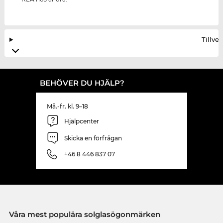
Tillve
BEHÖVER DU HJÄLP?
Må.-fr. kl. 9–18
Hjälpcenter
Skicka en förfrågan
+46 8 446 837 07
Våra mest populära solglasögonmärken