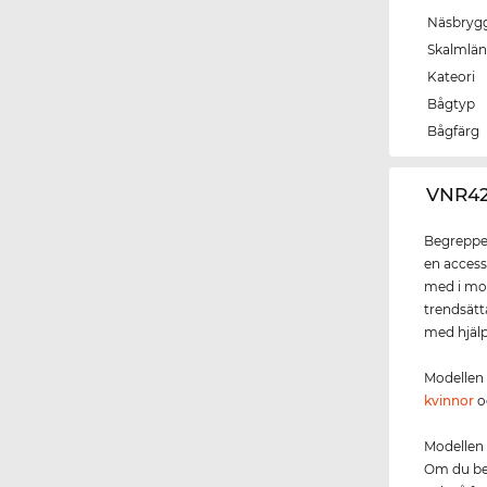
Näsbryg
Skalmlä
Kateori
Bågtyp
Bågfärg
‌VNR4
Begreppet
en access
med i mo
trendsät
med hjälp
Modellen
kvinnor
o
Modellen 
Om du bes