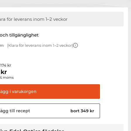
ara för leverans inom 1–2 veckor
 och tillgänglighet
mm
(Klara för leverans inom 1–2 veckor)
 174 kr
kr
00 % moms
Lägg i
varukorgen
ägg till
recept
bort 349 kr