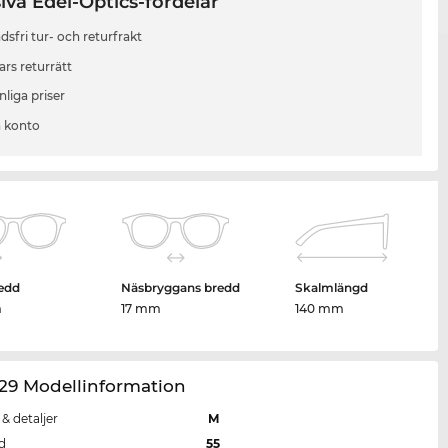
iva Edel-Optics-fördelar
sfri tur- och returfrakt
ars returrätt
liga priser
 konto
edd
Näsbryggans bredd
Skalmlängd
m
17 mm
140 mm
29 Modellinformation
 & detaljer
M
d
55