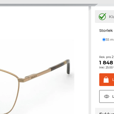
Kl
Storlek
55 
2
Rek. pris
1 848
Inkl. 25.
L