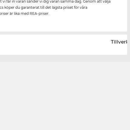
rt vi får in varan sänder vi dig varan samma dag. Genom att välja
s köper du garanterat till det lägsta priset för våra
riser är lika med REA-priser.
Tillver