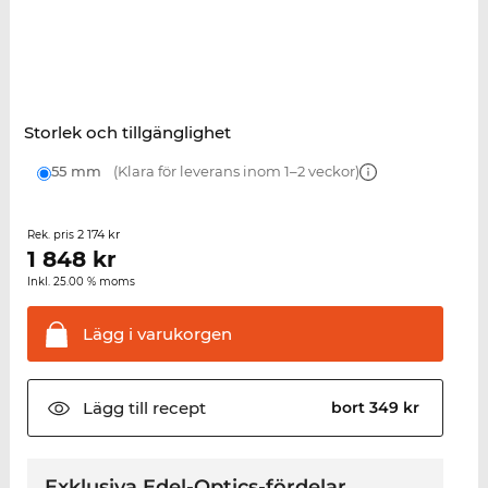
Storlek och tillgänglighet
55 mm
(Klara för leverans inom 1–2 veckor)
2 174 kr
Rek. pris
1 848
kr
Inkl. 25.00 % moms
Lägg i
varukorgen
Lägg till
recept
bort 349 kr
Exklusiva Edel-Optics-fördelar