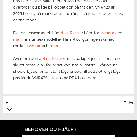
hos Edel-Optics säkert redan. Med denna accessoar
övertygar du både på jobbet och på fritiden. VNR429 är
2025 helt ny på marknaden – du är alltså totalt modern med
denna modell.
Denna unisexmodell från
Nina Ricci
är både för
kvinnor
och
män
. nna unisex modell av Nina Ricci gör ingen skillnad
mellan
kvinnor
och
män
.
Även om dessa
Nina Ricci
ej finns på lager just nu lönar det
sig att beställa nu för priset kan inte bli bättre. I vår online-
shop erbjuder vi konstant låga priser. Till detta otroligt låga
pris får du VNR429 inte ens på REA hos andra.
Tillve
BEHÖVER DU HJÄLP?