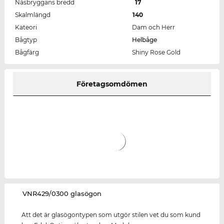
Näsbryggans bredd
17
Skalmlängd
140
Kateori
Dam och Herr
Bågtyp
Helbåge
Bågfärg
Shiny Rose Gold
Företagsomdömen
‌VNR429/0300 glasögon
Att det är glasögontypen som utgör stilen vet du som kund